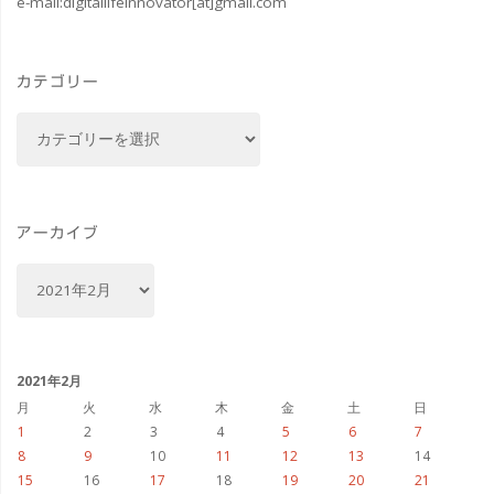
e-mail:
digitallifeinnovator[at]gmail.com
面
Aurora
カテゴリー
7
カ
プ
テ
ゴ
ロ
リ
ト
ー
アーカイブ
タ
ア
ー
イ
カ
イ
プ
ブ
2021年2月
と
月
火
水
木
金
土
日
1
2
3
4
5
6
7
Aqual
8
9
10
11
12
13
14
15
16
17
18
19
20
21
モ