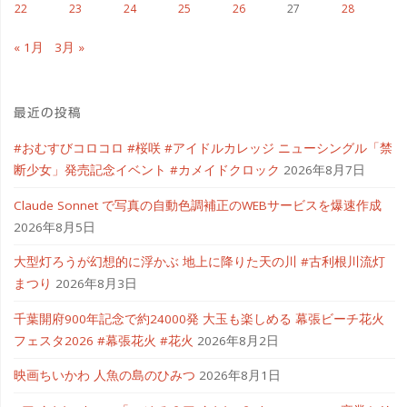
22
23
24
25
26
27
28
バ
« 1月
3月 »
イ
ル
最近の投稿
デ
#おむすびコロコロ #桜咲 #アイドルカレッジ ニューシングル「禁
断少女」発売記念イベント #カメイドクロック
2026年8月7日
ュ
Claude Sonnet で写真の自動色調補正のWEBサービスを爆速作成
ア
2026年8月5日
ル
大型灯ろうが幻想的に浮かぶ 地上に降りた天の川 #古利根川流灯
まつり
2026年8月3日
デ
千葉開府900年記念で約24000発 大玉も楽しめる 幕張ビーチ花火
ィ
フェスタ2026 #幕張花火 #花火
2026年8月2日
ス
映画ちいかわ 人魚の島のひみつ
2026年8月1日
プ