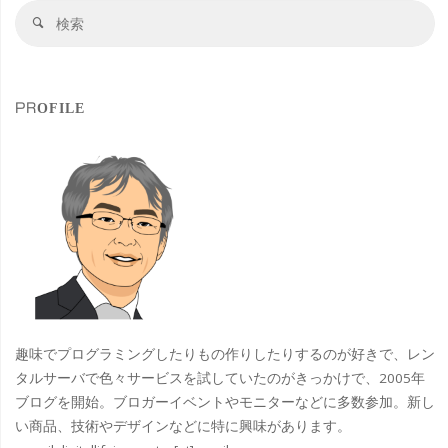
検
マ
検
索
索
ル
対
象
チ
PROFILE
デ
ィ
ス
プ
レ
イ
趣味でプログラミングしたりもの作りしたりするのが好きで、レン
7
タルサーバで色々サービスを試していたのがきっかけで、2005年
ブログを開始。ブロガーイベントやモニターなどに多数参加。新し
画
い商品、技術やデザインなどに特に興味があります。