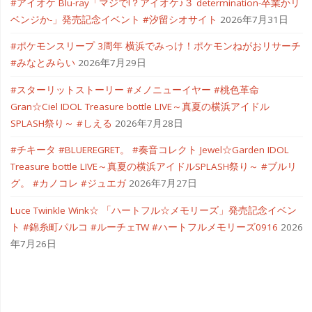
#アイオケ Blu-ray「マジで!？アイオケ♪３ determination-卒業かリ
ベンジか-」発売記念イベント #汐留シオサイト
2026年7月31日
レ
#ポケモンスリープ 3周年 横浜でみっけ！ポケモンねがおリサーチ
イ"
#みなとみらい
2026年7月29日
#スターリットストーリー #メノニューイヤー #桃色革命
Gran☆Ciel IDOL Treasure bottle LIVE～真夏の横浜アイドル
SPLASH祭り～ #しえる
2026年7月28日
#チキータ #BLUEREGRET。 #奏音コレクト Jewel☆Garden IDOL
Treasure bottle LIVE～真夏の横浜アイドルSPLASH祭り～ #ブルリ
グ。 #カノコレ #ジュエガ
2026年7月27日
Luce Twinkle Wink☆ 「ハートフル☆メモリーズ」発売記念イベン
ト #錦糸町パルコ #ルーチェTW #ハートフルメモリーズ0916
2026
年7月26日