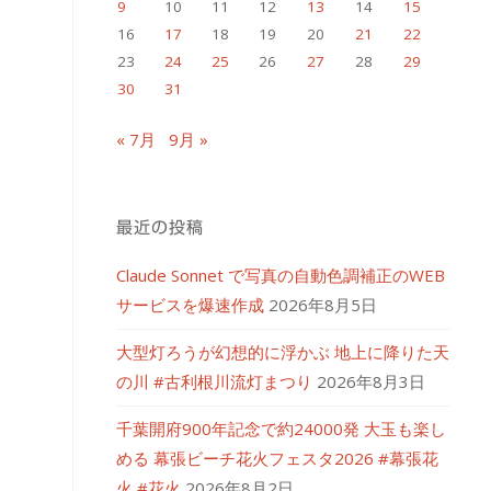
9
10
11
12
13
14
15
16
17
18
19
20
21
22
23
24
25
26
27
28
29
30
31
« 7月
9月 »
最近の投稿
Claude Sonnet で写真の自動色調補正のWEB
サービスを爆速作成
2026年8月5日
大型灯ろうが幻想的に浮かぶ 地上に降りた天
の川 #古利根川流灯まつり
2026年8月3日
千葉開府900年記念で約24000発 大玉も楽し
める 幕張ビーチ花火フェスタ2026 #幕張花
火 #花火
2026年8月2日