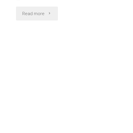
"品
Read more
川
駅
前
の
個
室
で
ま