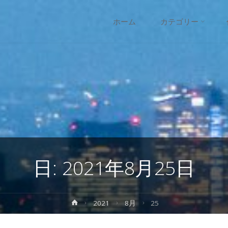
コ
ホーム
カテゴリー
ン
テ
ン
ツ
へ
日:
2021年8月25日
ス
キ
ホ
2021
8月
25
ー
ッ
ム