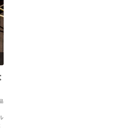
な
品
」
ル
乾