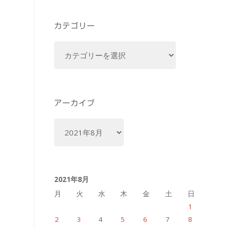
カテゴリー
カ
テ
ゴ
リ
ー
アーカイブ
ア
ー
カ
イ
2021年8月
ブ
月
火
水
木
金
土
日
1
2
3
4
5
6
7
8