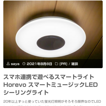
を
を
Amazon
コ
Prime
ン
Video
パ
が
ク
独
ト
占
に
saya
2021年8月8日
[PR]
/
雑談
世
収
スマホ連携で遊べるスマートライト
界
納
Horevo スマートミュージックLED
配
ク
シーリングライト
信
ロ
20年以上ずっと使っていた蛍光灯照明がそろそろ限界なのでLED
#