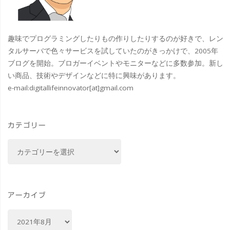
史
カ
や
趣味でプログラミングしたりもの作りしたりするのが好きで、レン
ッ
関
タルサーバで色々サービスを試していたのがきっかけで、2005年
サ
ブログを開始。ブロガーイベントやモニターなどに多数参加。新し
連
い商品、技術やデザインなどに特に興味があります。
ー
e-mail:
digitallifeinnovator[at]gmail.com
ア
タ-
ー
和-
カテゴリー
ト
#
カ
を
テ
が
ゴ
展
リ
ん
示
ー
アーカイブ
ば
OLYMPIC
ア
れ
ー