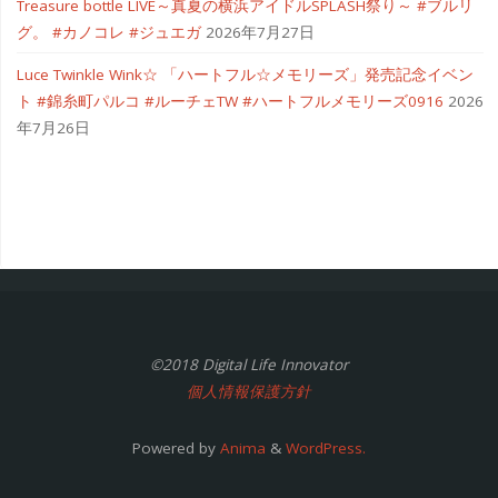
Treasure bottle LIVE～真夏の横浜アイドルSPLASH祭り～ #ブルリ
グ。 #カノコレ #ジュエガ
2026年7月27日
Luce Twinkle Wink☆ 「ハートフル☆メモリーズ」発売記念イベン
ト #錦糸町パルコ #ルーチェTW #ハートフルメモリーズ0916
2026
年7月26日
©2018 Digital Life Innovator
個人情報保護方針
Powered by
Anima
&
WordPress.