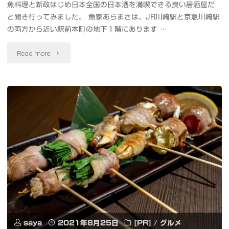
魚料理と新政はじめ日本全国の日本酒を満喫できる良い居酒屋だ
と聞き行ってみました。 魚家あらまさは、JR川崎駅と京急川崎駅
に
の両方から近い駅前本町の地下１階にあります …
花
"新
Read more
火
政
写
と
真
の
集
ど
め
ぐ
て
ろ
み
を
ま
堪
し
saya
2021年8月25日
[PR]
/
グルメ