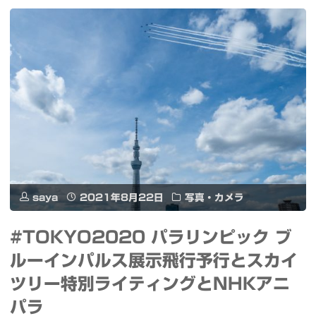
き
つ
品
の
川
間
店"
に
か
PC/Mac
か
saya
2021年8月22日
写真・カメラ
ら
#TOKYO2020 パラリンピック ブ
直
ルーインパルス展示飛行予行とスカイ
接
ツリー特別ライティングとNHKアニ
投
パラ