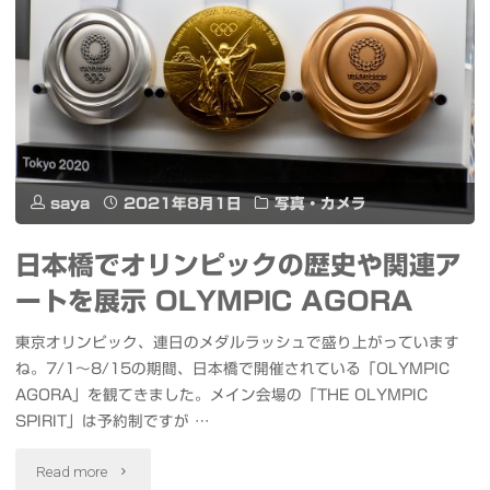
SSD
イ
Seagate
ス
FireCuda
専
520"
門
店
saya
2021年8月1日
写真・カメラ
SAKEICE
日本橋でオリンピックの歴史や関連ア
浅
ートを展示 OLYMPIC AGORA
草
東京オリンピック、連日のメダルラッシュで盛り上がっています
店
ね。7/1〜8/15の期間、日本橋で開催されている「OLYMPIC
AGORA」を観てきました。メイン会場の「THE OLYMPIC
浅
SPIRIT」は予約制ですが …
草
"日
Read more