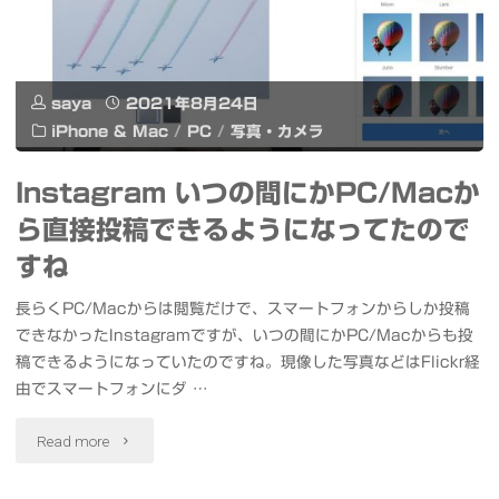
室
で
saya
2021年8月24日
ま
iPhone & Mac
/
PC
/
写真・カメラ
っ
Instagram いつの間にかPC/Macか
た
ら直接投稿できるようになってたので
り
すね
飲
長らくPC/Macからは閲覧だけで、スマートフォンからしか投稿
できなかったInstagramですが、いつの間にかPC/Macからも投
み
稿できるようになっていたのですね。現像した写真などはFlickr経
な
由でスマートフォンにダ …
ま
"Instagram
Read more
い
い