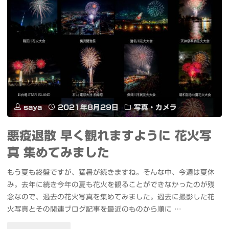
フ
の
ォ
レ
ー
ン
マ
タ
ン
ル
saya
2021年8月29日
写真・カメラ
ス
サ
と
悪疫退散 早く観れますように 花火写
ー
真 集めてみました
花
バ
もう夏も終盤ですが、猛暑が続きますね。そんな中、今週は夏休
火"
ー
み。去年に続き今年の夏も花火を観ることができなかったのが残
念なので、過去の花火写真を集めてみました。過去に撮影した花
を
火写真とその関連ブログ記事を最近のものから順に …
移