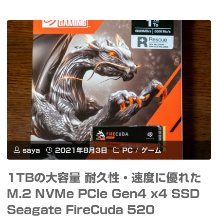
リ
グ
内
ン
ラ
蔵
ピ
イ
M.2
ッ
ト"
SSD
ク
拡
色
張
に
ス
染
saya
2021年8月3日
PC
/
ゲーム
ロ
ま
ッ
1TBの大容量 耐久性・速度に優れた
っ
M.2 NVMe PCIe Gen4 x4 SSD
ト
た
Seagate FireCuda 520
対