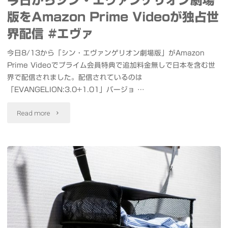
き
版をAmazon Prime Videoが独占世
ス"
ま
界配信 #エヴァ
し
今日8/13から「シン・エヴァンゲリオン劇場版」がAmazon
Prime Videoでプライム会員特典で追加料金無しで日本を含む世
た
界で配信されました。配信されているのは
西
「EVANGELION:3.0+1.01」バージョ …
安
"今
Read more
麺
日
荘
か
秦
ら
唐
シ
記
ン・