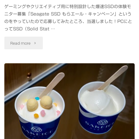
隅
ゲーミングやクリエイティブ用に特別設計した爆速SSDの体験モ
応
ニター募集「Seagate SSD もらエール・キャンペーン」という
田
Seagate
のをやっていたので応募してみたところ、当選しました！PCにと
川
ってSSD（Solid Stat …
FireCuda
に
"1TB
Read more
520
架
の
を
か
大
入
る
容
れ
橋
量
て
と
耐
み
ス
久
ま
カ
性・
し
イ