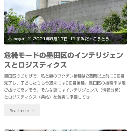
行
森
予
だ。
行
with
と
saya
2021年8月17日
すみだ・こうとう
millennium
ス
危機モードの墨田区のインテリジェン
parade"
カ
スとロジスティクス
イ
墨田区のおかげで、私と妻のワクチン接種は2週間以上前に2回目
完了し、子どもたちも今週末には2回目接種。墨田区の接種率は飛
ツ
び抜けて高いそう。そんな裏にはインテリジェンス（情報分析）
リ
とロジスティクス（兵站）を着実に準備してき …
ー
"危
Read more
特
機
別