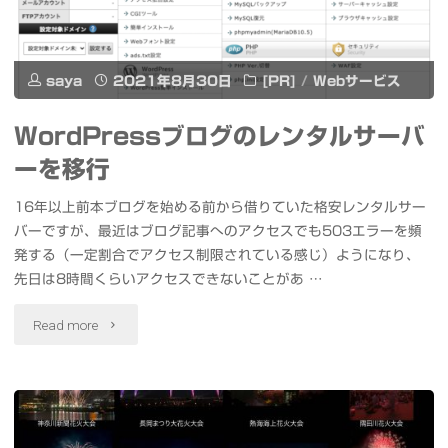
ち
大
saya
2021年8月30日
[PR]
/
Webサービス
夏
WordPressブログのレンタルサーバ
祭
ーを移行
り
16年以上前本ブログを始める前から借りていた格安レンタルサー
大
バーですが、最近はブログ記事へのアクセスでも503エラーを頻
発する（一定割合でアクセス制限されている感じ）ようになり、
火
先日は8時間くらいアクセスできないことがあ …
祭
"WordPress
Read more
り
ブ
の
ロ
パ
グ