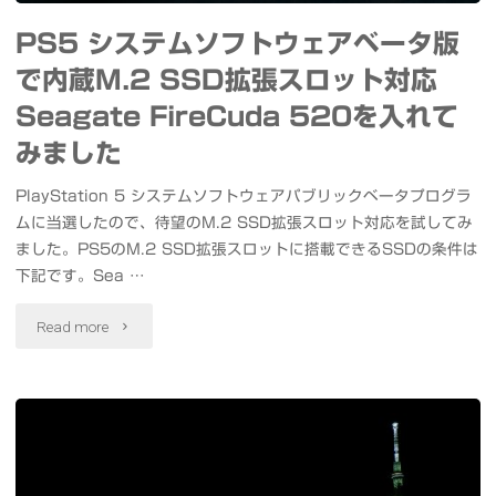
ス
PS5 システムソフトウェアベータ版
出
マ
で内蔵M.2 SSD拡張スロット対応
張
ー
Seagate FireCuda 520を入れて
に
ト
みました
便
ラ
PlayStation 5 システムソフトウェアパブリックベータプログラ
利
ムに当選したので、待望のM.2 SSD拡張スロット対応を試してみ
イ
ました。PS5のM.2 SSD拡張スロットに搭載できるSSDの条件は
な
ト
下記です。Sea …
多
Horevo
"PS5
Read more
機
ス
シ
能
マ
ス
圧
ー
テ
縮