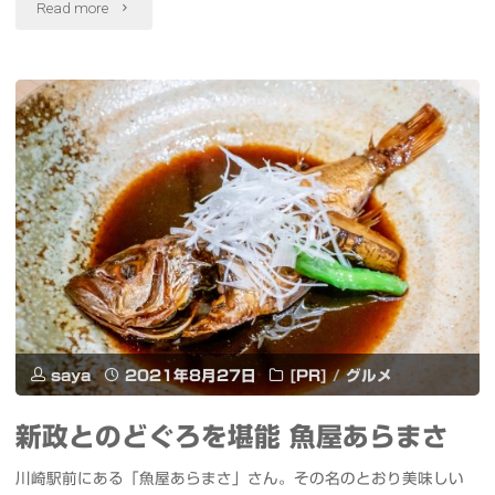
"悪
Read more
行"
疫
退
散
早
く
観
れ
ま
saya
2021年8月27日
[PR]
/
グルメ
す
新政とのどぐろを堪能 魚屋あらまさ
よ
川崎駅前にある「魚屋あらまさ」さん。その名のとおり美味しい
う