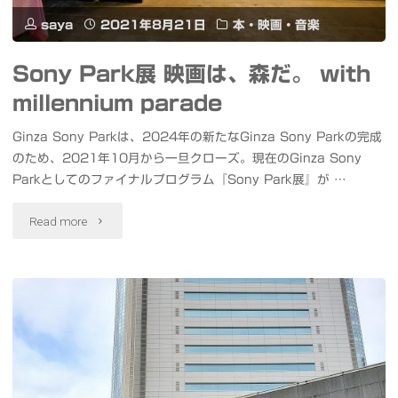
の
ブ
saya
2021年8月21日
本・映画・音楽
で
ル
Sony Park展 映画は、森だ。 with
す
ー
millennium parade
ね"
イ
Ginza Sony Parkは、2024年の新たなGinza Sony Parkの完成
ン
のため、2021年10月から一旦クローズ。現在のGinza Sony
Parkとしてのファイナルプログラム『Sony Park展』が …
パ
"Sony
Read more
ル
Park
ス
展
展
映
示
画
飛
は、