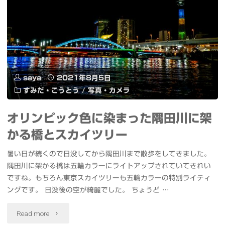
ト
ム
バ
ミ
ソ
ッ
ュ
フ
グ
ー
ト
COMSH"
saya
2021年8月5日
ジ
ウ
すみだ・こうとう
/
写真・カメラ
ッ
ェ
オリンピック色に染まった隅田川に架
ク
ア
かる橋とスカイツリー
LED
ベ
暑い日が続くので日没してから隅田川まで散歩をしてきました。
シ
ー
隅田川に架かる橋は五輪カラーにライトアップされていてきれい
ですね。もちろん東京スカイツリーも五輪カラーの特別ライティ
ー
タ
ングです。 日没後の空が綺麗でした。 ちょうど …
リ
版
"オ
Read more
ン
で