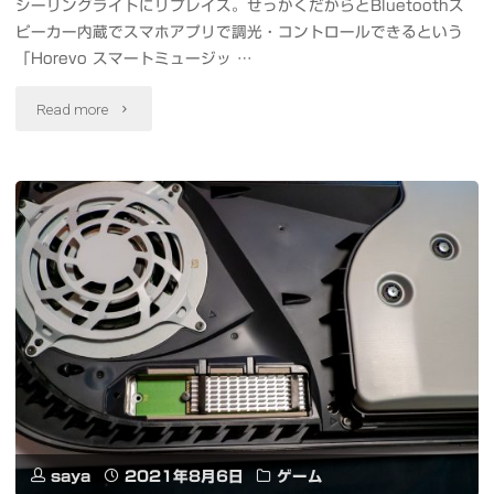
シーリングライトにリプレイス。せっかくだからとBluetoothス
ー
ピーカー内蔵でスマホアプリで調光・コントロールできるという
エ
ゼ
「Horevo スマートミュージッ …
ヴ
ッ
"ス
Read more
ァ"
ト
マ
収
ホ
納
連
や
携
消
で
臭
遊
も
べ
旅
る
saya
2021年8月6日
ゲーム
行・