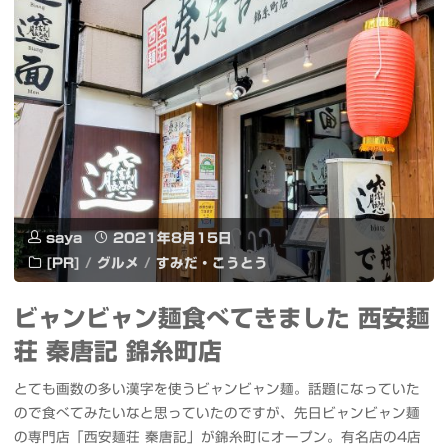
モ
ラ
ー
イ
ド
テ
の
ィ
墨
ン
田
グ
saya
2021年8月15日
区
[PR]
/
グルメ
/
すみだ・こうとう
と
の
ビャンビャン麺食べてきました 西安麺
NHK
イ
荘 秦唐記 錦糸町店
ア
ン
とても画数の多い漢字を使うビャンビャン麺。話題になっていた
ニ
テ
ので食べてみたいなと思っていたのですが、先日ビャンビャン麺
パ
の専門店「西安麺荘 秦唐記」が錦糸町にオープン。有名店の4店