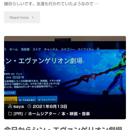
リ
舗目らしいです。友達も行かれていたようなので …
ラ"
ジ
"ビ
Read more
ェ
ャ
ン
ン
ス
ビ
と
ャ
ロ
ン
ジ
麺
ス
食
テ
saya
2021年8月13日
べ
[PR]
/
ホームシアター
/
本・映画・音楽
ィ
て
ク
今日からシン・エヴァンゲリオン劇場