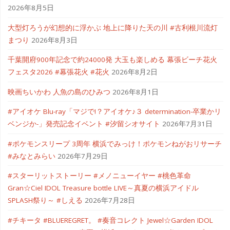
2026年8月5日
大型灯ろうが幻想的に浮かぶ 地上に降りた天の川 #古利根川流灯
まつり
2026年8月3日
千葉開府900年記念で約24000発 大玉も楽しめる 幕張ビーチ花火
フェスタ2026 #幕張花火 #花火
2026年8月2日
映画ちいかわ 人魚の島のひみつ
2026年8月1日
#アイオケ Blu-ray「マジで!？アイオケ♪３ determination-卒業かリ
ベンジか-」発売記念イベント #汐留シオサイト
2026年7月31日
#ポケモンスリープ 3周年 横浜でみっけ！ポケモンねがおリサーチ
#みなとみらい
2026年7月29日
#スターリットストーリー #メノニューイヤー #桃色革命
Gran☆Ciel IDOL Treasure bottle LIVE～真夏の横浜アイドル
SPLASH祭り～ #しえる
2026年7月28日
#チキータ #BLUEREGRET。 #奏音コレクト Jewel☆Garden IDOL