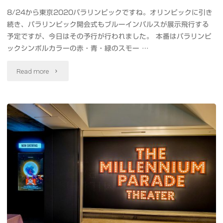
稿
8/24から東京2020パラリンピックですね。オリンピックに引き
続き、パラリンピック開会式もブルーインパルスが展示飛行する
で
予定ですが、今日はその予行が行われました。 本番はパラリンピ
き
ックシンボルカラーの赤・青・緑のスモー …
る
"#TOKYO2020
Read more
よ
パ
う
ラ
に
リ
な
ン
っ
ピ
て
ッ
た
ク