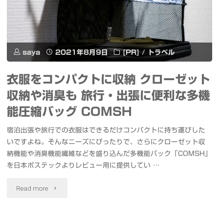
錦
エ
糸
ヴ
町
ァ
saya
2021年8月9日
[PR]
/
トラベル
店"
ン
衣服をコンパクトに収納 クローゼット
ゲ
収納や消臭も 旅行・出張に便利な多機
リ
能圧縮バッグ COMSH
オ
宿泊出張や旅行での衣服はできるだけコンパクトに持ち運びした
いですよね。そんなニーズにぴったりで、さらにクローゼット収
ン
納機能や消臭機能繊維などを盛り込んだ多機能バック「COMSH」
劇
を日本ポステックよりレビュー用に提供してい …
場
"衣
Read more
版
服