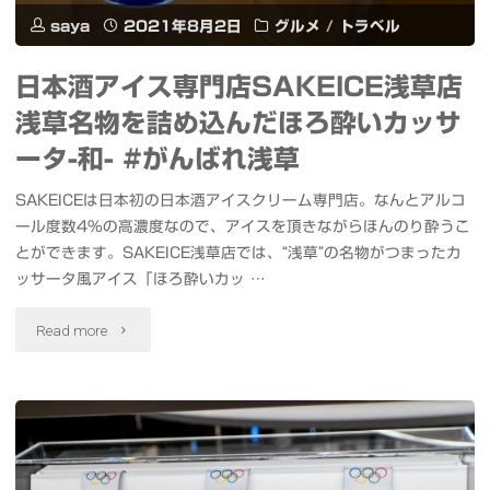
速
た"
saya
2021年8月2日
グルメ
/
トラベル
ツ
度
日本酒アイス専門店SAKEICE浅草店
リ
に
浅草名物を詰め込んだほろ酔いカッサ
ー"
優
ータ-和- #がんばれ浅草
れ
SAKEICEは日本初の日本酒アイスクリーム専門店。なんとアルコ
ール度数4%の高濃度なので、アイスを頂きながらほんのり酔うこ
た
とができます。SAKEICE浅草店では、“浅草”の名物がつまったカ
M.2
ッサータ風アイス「ほろ酔いカッ …
NVMe
"日
Read more
PCIe
本
Gen4
酒
x4
ア