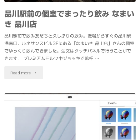
能
た"
品川駅前の個室でまったり飲み なまい
魚
き 品川店
屋
品川駅前で飲み友だちと久しぶりの飲み。職場からすぐの品川駅
あ
港南口、ルネサンスビル3Fにある「なまいき 品川店」さんの個室
でゆっくり飲んできました。注文はタッチパネルで行うことがで
ら
きます。 プレミアムモルツ中ジョッキで乾杯 …
ま
"品
Read more
さ"
川
駅
前
の
個