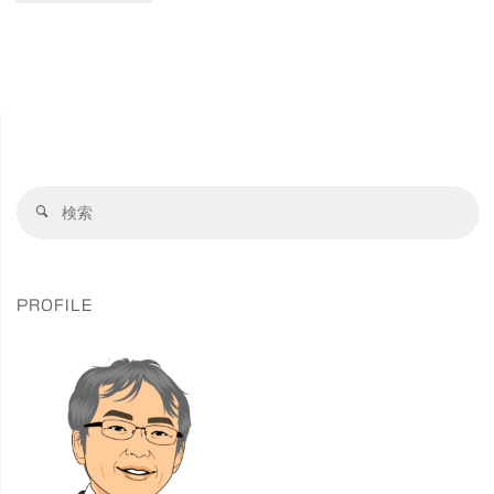
名
本
物
橋
を
で
詰
オ
め
検
リ
検
索
込
索
ン
対
ん
象
ピ
PROFILE
だ
ッ
ほ
ク
ろ
の
酔
歴
い