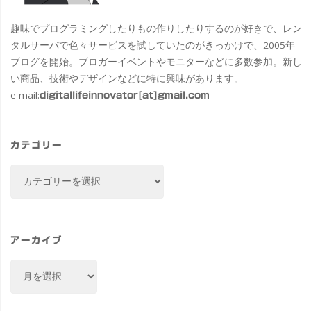
趣味でプログラミングしたりもの作りしたりするのが好きで、レン
タルサーバで色々サービスを試していたのがきっかけで、2005年
ブログを開始。ブロガーイベントやモニターなどに多数参加。新し
い商品、技術やデザインなどに特に興味があります。
e-mail:
digitallifeinnovator[at]gmail.com
カテゴリー
カ
テ
ゴ
リ
ー
アーカイブ
ア
ー
カ