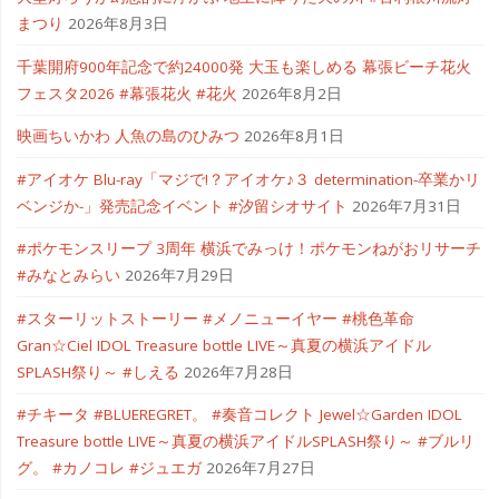
まつり
2026年8月3日
千葉開府900年記念で約24000発 大玉も楽しめる 幕張ビーチ花火
フェスタ2026 #幕張花火 #花火
2026年8月2日
映画ちいかわ 人魚の島のひみつ
2026年8月1日
#アイオケ Blu-ray「マジで!？アイオケ♪３ determination-卒業かリ
ベンジか-」発売記念イベント #汐留シオサイト
2026年7月31日
#ポケモンスリープ 3周年 横浜でみっけ！ポケモンねがおリサーチ
#みなとみらい
2026年7月29日
#スターリットストーリー #メノニューイヤー #桃色革命
Gran☆Ciel IDOL Treasure bottle LIVE～真夏の横浜アイドル
SPLASH祭り～ #しえる
2026年7月28日
#チキータ #BLUEREGRET。 #奏音コレクト Jewel☆Garden IDOL
Treasure bottle LIVE～真夏の横浜アイドルSPLASH祭り～ #ブルリ
グ。 #カノコレ #ジュエガ
2026年7月27日