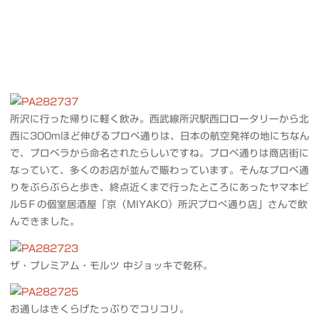
所沢に行った帰りに軽く飲み。西武線所沢駅西口ロータリーから北
西に300mほど伸びるプロペ通りは、日本の航空発祥の地にちなん
で、プロペラから命名されたらしいですね。プロペ通りは商店街に
なっていて、多くのお店が並んで賑わっています。そんなプロペ通
りをぶらぶらと歩き、終点近くまで行ったところにあったヤマ本ビ
ル5Ｆの個室居酒屋「京（MIYAKO）所沢プロぺ通り店」さんで飲
んできました。
ザ・プレミアム・モルツ 中ジョッキで乾杯。
お通しはきくらげたっぷりでコリコリ。