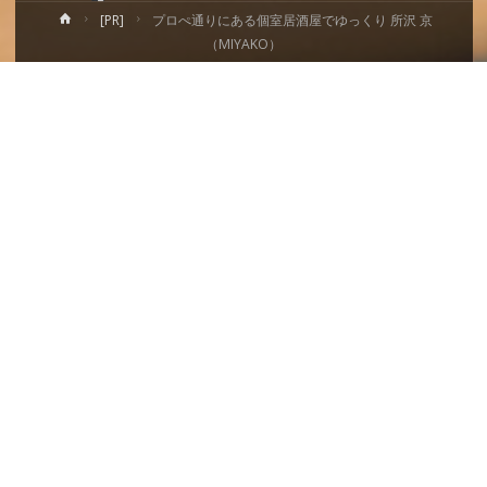
ホ
[PR]
プロぺ通りにある個室居酒屋でゆっくり 所沢 京
ー
（MIYAKO）
ム