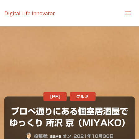
Digital Life Innovator
[PR]
グルメ
プロぺ通りにある個室居酒屋で
ゆっくり 所沢 京（MIYAKO）
投稿者:
saya
オン
2021年10月30日