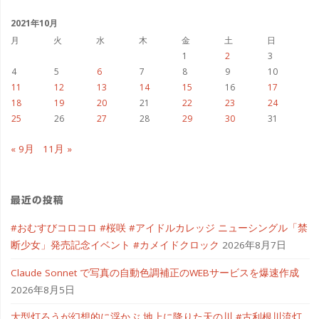
イ
ブ
2021年10月
月
火
水
木
金
土
日
1
2
3
4
5
6
7
8
9
10
11
12
13
14
15
16
17
18
19
20
21
22
23
24
25
26
27
28
29
30
31
« 9月
11月 »
最近の投稿
#おむすびコロコロ #桜咲 #アイドルカレッジ ニューシングル「禁
断少女」発売記念イベント #カメイドクロック
2026年8月7日
Claude Sonnet で写真の自動色調補正のWEBサービスを爆速作成
2026年8月5日
大型灯ろうが幻想的に浮かぶ 地上に降りた天の川 #古利根川流灯