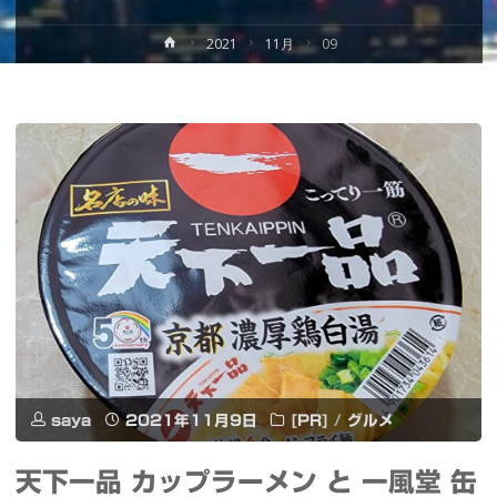
ホ
2021
11月
09
ー
ム
saya
2021年11月9日
[PR]
/
グルメ
天下一品 カップラーメン と 一風堂 缶