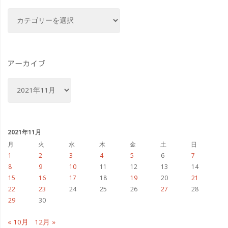
カ
と
テ
ゴ
創
リ
業
ー
アーカイブ
キ
ア
ー
ャ
カ
イ
ン
ブ
2021年11月
ペ
月
火
水
木
金
土
日
1
2
3
4
5
6
7
ー
8
9
10
11
12
13
14
15
16
17
18
19
20
21
ン"
22
23
24
25
26
27
28
29
30
« 10月
12月 »