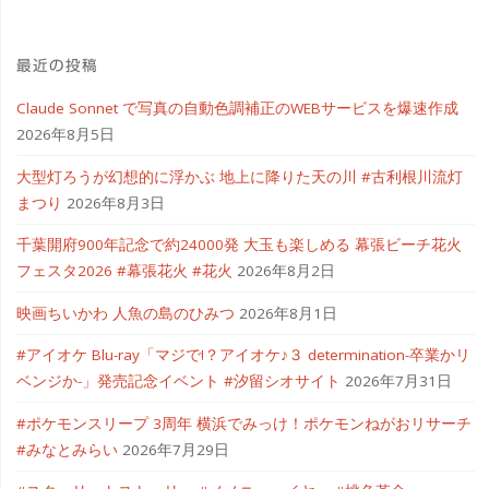
最近の投稿
Claude Sonnet で写真の自動色調補正のWEBサービスを爆速作成
2026年8月5日
大型灯ろうが幻想的に浮かぶ 地上に降りた天の川 #古利根川流灯
まつり
2026年8月3日
千葉開府900年記念で約24000発 大玉も楽しめる 幕張ビーチ花火
フェスタ2026 #幕張花火 #花火
2026年8月2日
映画ちいかわ 人魚の島のひみつ
2026年8月1日
#アイオケ Blu-ray「マジで!？アイオケ♪３ determination-卒業かリ
ベンジか-」発売記念イベント #汐留シオサイト
2026年7月31日
#ポケモンスリープ 3周年 横浜でみっけ！ポケモンねがおリサーチ
#みなとみらい
2026年7月29日