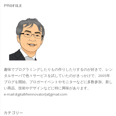
ラ
PROFILE
ー
メ
ン
と
一
風
趣味でプログラミングしたりもの作りしたりするのが好きで、レン
堂
タルサーバで色々サービスを試していたのがきっかけで、2005年
ブログを開始。ブロガーイベントやモニターなどに多数参加。新し
缶
い商品、技術やデザインなどに特に興味があります。
e-mail:
digitallifeinnovator[at]gmail.com
ス
ー
カテゴリー
プ