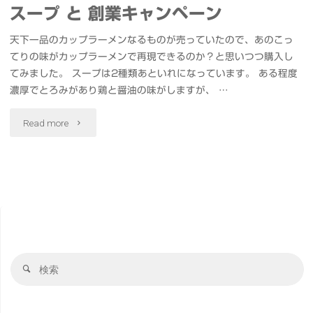
スープ と 創業キャンペーン
天下一品のカップラーメンなるものが売っていたので、あのこっ
てりの味がカップラーメンで再現できるのか？と思いつつ購入し
てみました。 スープは2種類あといれになっています。 ある程度
濃厚でとろみがあり鶏と醤油の味がしますが、 …
"天
Read more
下
一
品
カ
検
ッ
検
索
索
プ
対
象