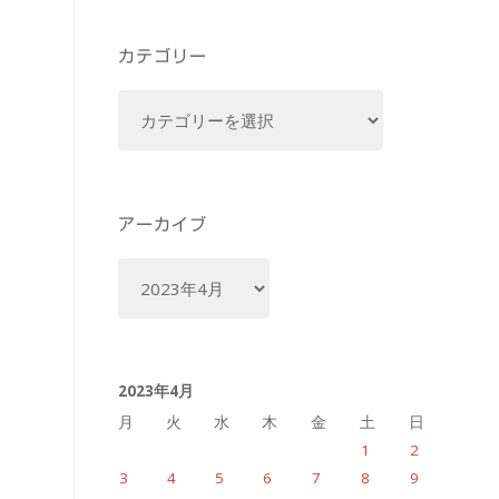
カテゴリー
カ
テ
ゴ
リ
ー
アーカイブ
ア
ー
カ
イ
2023年4月
ブ
月
火
水
木
金
土
日
1
2
3
4
5
6
7
8
9