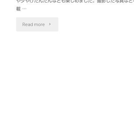
や夕やけだんだんなども楽しめました。撮影した写真など
載 …
"錦
Read more
糸
町
か
ら
日
暮
里
ま