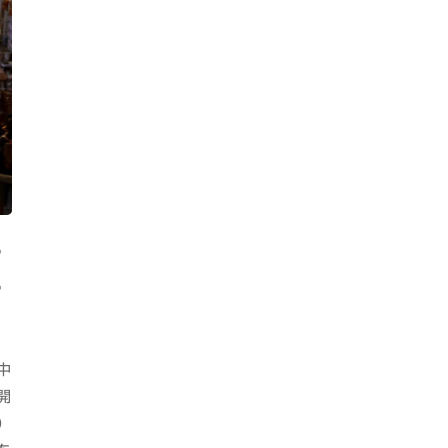
#
#
中
開
）