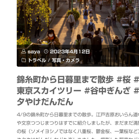
saya
2023年4月12日
トラベル
/
写真・カメラ
錦糸町から日暮里まで散歩 #桜 
東京スカイツリー #谷中ぎんざ 
夕やけだんだん
4/9の錦糸町から日暮里までの散歩。江戸吉原おいらん道
や文京つつじまつりはすでに紹介しましたが、まだまだ満
の桜（ソメイヨシノではなく八重桜、鬱金桜、一葉桜など