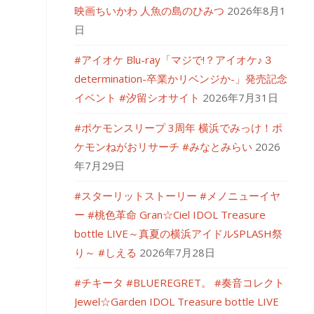
映画ちいかわ 人魚の島のひみつ
2026年8月1
日
#アイオケ Blu-ray「マジで!？アイオケ♪３
determination-卒業かリベンジか-」発売記念
イベント #汐留シオサイト
2026年7月31日
#ポケモンスリープ 3周年 横浜でみっけ！ポ
ケモンねがおリサーチ #みなとみらい
2026
年7月29日
#スターリットストーリー #メノニューイヤ
ー #桃色革命 Gran☆Ciel IDOL Treasure
bottle LIVE～真夏の横浜アイドルSPLASH祭
り～ #しえる
2026年7月28日
#チキータ #BLUEREGRET。 #奏音コレクト
Jewel☆Garden IDOL Treasure bottle LIVE