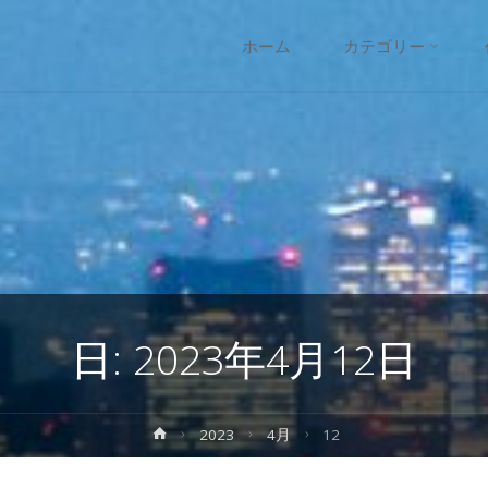
コ
ホーム
カテゴリー
ン
テ
ン
ツ
へ
日:
2023年4月12日
ス
キ
ホ
2023
4月
12
ー
ッ
ム