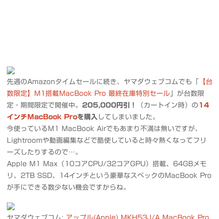
先週のAmazonタイムセールに続き、ヤマダウェブコムでも「
【台
数限定】M1搭載MacBook Pro 最終在庫特別セール
」が台数限
定・期間限定で開催中。
205,000円引！
（カートイン時）の
14
インチMacBook Pro
を購入
してしまいました。
今使っているM1 MacBook Airでもあまり不満は無いですが、
Lightroomや動画編集などで酷使していると時々熱くなってフリ
ーズしたりするので…。
Apple M1 Max（10コアCPU/32コアGPU）搭載、64GBメモ
リ、2TB SSD、14インチという豪華なスペックのMacBook Pro
が手にできる数少ない機会ですからね。
ヤマダウェブコム:
アップル(Apple) MKH53J/A MacBook Pro