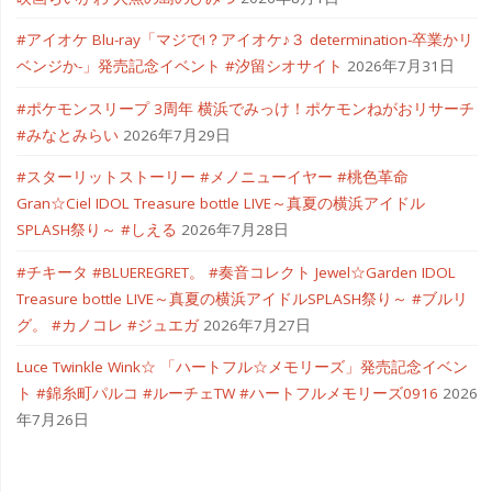
#アイオケ Blu-ray「マジで!？アイオケ♪３ determination-卒業かリ
ベンジか-」発売記念イベント #汐留シオサイト
2026年7月31日
#ポケモンスリープ 3周年 横浜でみっけ！ポケモンねがおリサーチ
#みなとみらい
2026年7月29日
#スターリットストーリー #メノニューイヤー #桃色革命
Gran☆Ciel IDOL Treasure bottle LIVE～真夏の横浜アイドル
SPLASH祭り～ #しえる
2026年7月28日
#チキータ #BLUEREGRET。 #奏音コレクト Jewel☆Garden IDOL
Treasure bottle LIVE～真夏の横浜アイドルSPLASH祭り～ #ブルリ
グ。 #カノコレ #ジュエガ
2026年7月27日
Luce Twinkle Wink☆ 「ハートフル☆メモリーズ」発売記念イベン
ト #錦糸町パルコ #ルーチェTW #ハートフルメモリーズ0916
2026
年7月26日