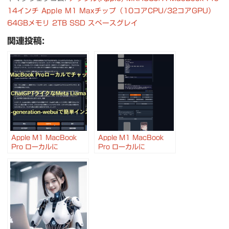
14インチ Apple M1 Maxチップ（10コアCPU/32コアGPU）
64GBメモリ 2TB SSD スペースグレイ
関連投稿:
Apple M1 MacBook
Apple M1 MacBook
Pro ローカルに
Pro ローカルに
ChatGPTライクなLLM
#codeLlama や
Meta Llama 2 を簡単イ
#ELYZA-japanese-
ンストールする方法
Llama-2 を入れてプログ
#textgenerationwebui
ラミングや日本語会話を
#ChatGPT #Llama2
#textgenerationwebui