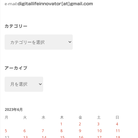
e-mail:
digitallifeinnovator[at]gmail.com
カテゴリー
カ
テ
ゴ
リ
ー
アーカイブ
ア
ー
カ
イ
ブ
2023年6月
月
火
水
木
金
土
日
1
2
3
4
5
6
7
8
9
10
11
12
13
14
15
16
17
18