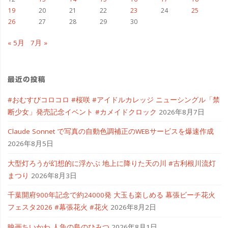
19
20
21
22
23
24
25
26
27
28
29
30
« 5月
7月 »
最近の投稿
#おむすびコロコロ #桜咲 #アイドルカレッジ ニューシングル「禁
断少女」発売記念イベント #カメイドクロック
2026年8月7日
Claude Sonnet で写真の自動色調補正のWEBサービスを爆速作成
2026年8月5日
大型灯ろうが幻想的に浮かぶ 地上に降りた天の川 #古利根川流灯
まつり
2026年8月3日
千葉開府900年記念で約24000発 大玉も楽しめる 幕張ビーチ花火
フェスタ2026 #幕張花火 #花火
2026年8月2日
映画ちいかわ 人魚の島のひみつ
2026年8月1日