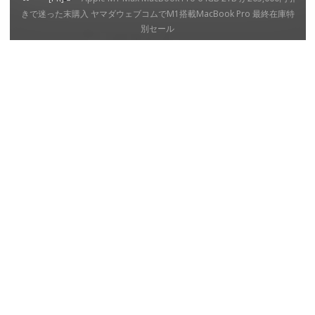
ー
きで迷った末購入 ヤマダウェブコムでM1搭載MacBook Pro 最終在庫特
ム
別セール