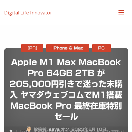
Digital Life Innovator
[PR]
iPhone & Mac
PC
Apple M1 Max MacBook
Pro 64GB 2TB が
205,000円引きで迷った末購
入 ヤマダウェブコムでM1搭載
MacBook Pro 最終在庫特別
セール
投稿者:
saya
オン
2023年6月10日
ホ
[PR]
Apple M1 Max MacBook Pro 64GB 2TB が205,000円引