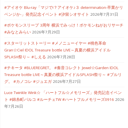
#アイオケ Blu-ray「マジで!？アイオケ♪３ determination-卒業かリ
ベンジか-」発売記念イベント #汐留シオサイト
2026年7月31日
#ポケモンスリープ 3周年 横浜でみっけ！ポケモンねがおリサーチ
#みなとみらい
2026年7月29日
#スターリットストーリー #メノニューイヤー #桃色革命
Gran☆Ciel IDOL Treasure bottle LIVE～真夏の横浜アイドル
SPLASH祭り～ #しえる
2026年7月28日
#チキータ #BLUEREGRET。 #奏音コレクト Jewel☆Garden IDOL
Treasure bottle LIVE～真夏の横浜アイドルSPLASH祭り～ #ブルリ
グ。 #カノコレ #ジュエガ
2026年7月27日
Luce Twinkle Wink☆ 「ハートフル☆メモリーズ」発売記念イベン
ト #錦糸町パルコ #ルーチェTW #ハートフルメモリーズ0916
2026
年7月26日