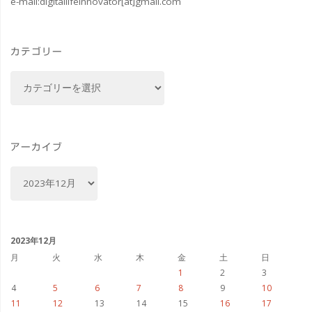
e-mail:
digitallifeinnovator[at]gmail.com
ク：
ス
カテゴリー
ト
カ
レ
テ
ゴ
ン
リ
ジ・
ー
アーカイブ
ニ
ア
ー
ュ
カ
イ
ー・
ブ
2023年12月
ワ
月
火
水
木
金
土
日
1
2
3
ー
4
5
6
7
8
9
10
11
12
13
14
15
16
17
ル