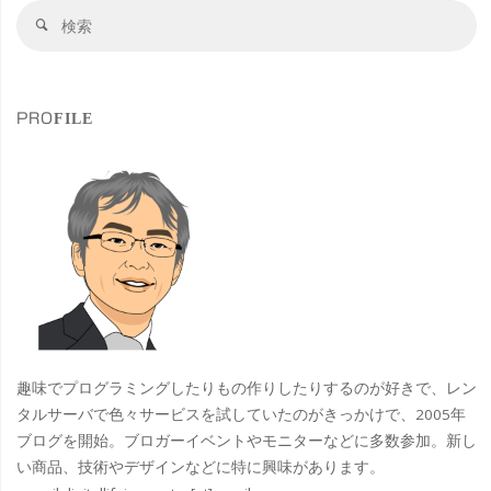
検
ン
検
索
索
ド
対
象
で
PROFILE
Paramount+開
始
ス
タ
ー・
ト
趣味でプログラミングしたりもの作りしたりするのが好きで、レン
レ
タルサーバで色々サービスを試していたのがきっかけで、2005年
ブログを開始。ブロガーイベントやモニターなどに多数参加。新し
ッ
い商品、技術やデザインなどに特に興味があります。