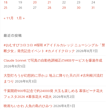
18
19
20
21
22
23
24
25
26
27
28
29
30
31
ド
« 11月
1月 »
な
ど
最近の投稿
楽
#おむすびコロコロ #桜咲 #アイドルカレッジ ニューシングル「禁
し
断少女」発売記念イベント #カメイドクロック
2026年8月7日
め
Claude Sonnet で写真の自動色調補正のWEBサービスを爆速作成
2026年8月5日
ま
大型灯ろうが幻想的に浮かぶ 地上に降りた天の川 #古利根川流灯
す"
まつり
2026年8月3日
千葉開府900年記念で約24000発 大玉も楽しめる 幕張ビーチ花火
フェスタ2026 #幕張花火 #花火
2026年8月2日
映画ちいかわ 人魚の島のひみつ
2026年8月1日