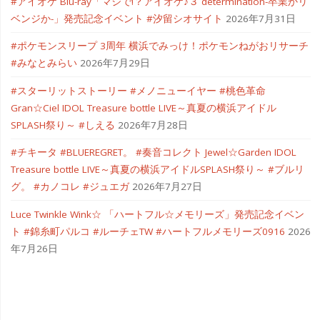
#アイオケ Blu-ray「マジで!？アイオケ♪３ determination-卒業かリ
ベンジか-」発売記念イベント #汐留シオサイト
2026年7月31日
#ポケモンスリープ 3周年 横浜でみっけ！ポケモンねがおリサーチ
#みなとみらい
2026年7月29日
#スターリットストーリー #メノニューイヤー #桃色革命
Gran☆Ciel IDOL Treasure bottle LIVE～真夏の横浜アイドル
SPLASH祭り～ #しえる
2026年7月28日
#チキータ #BLUEREGRET。 #奏音コレクト Jewel☆Garden IDOL
Treasure bottle LIVE～真夏の横浜アイドルSPLASH祭り～ #ブルリ
グ。 #カノコレ #ジュエガ
2026年7月27日
Luce Twinkle Wink☆ 「ハートフル☆メモリーズ」発売記念イベン
ト #錦糸町パルコ #ルーチェTW #ハートフルメモリーズ0916
2026
年7月26日