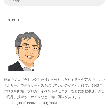
索
索
成
対
象
を
PROFILE
LCM
や
ADD
で
高
速
趣味でプログラミングしたりもの作りしたりするのが好きで、レン
化
タルサーバで色々サービスを試していたのがきっかけで、2005年
ブログを開始。ブロガーイベントやモニターなどに多数参加。新し
LCM
い商品、技術やデザインなどに特に興味があります。
e-mail:
digitallifeinnovator[at]gmail.com
LoRA