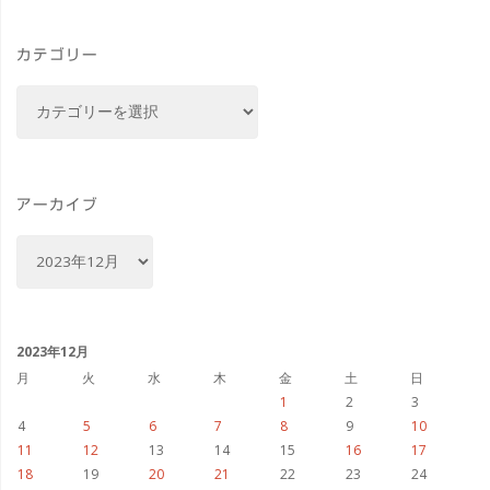
や
カテゴリー
SDXL
カ
Turbo
テ
ゴ
LoRA
リ
で
ー
アーカイブ
ス
ア
ー
テ
カ
イ
ッ
ブ
2023年12月
プ
月
火
水
木
金
土
日
1
2
3
数
4
5
6
7
8
9
10
11
12
13
14
15
16
17
を
18
19
20
21
22
23
24