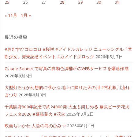
25
26
27
28
29
30
31
大
« 11月
1月 »
幅
削
最近の投稿
減"
#おむすびコロコロ #桜咲 #アイドルカレッジ ニューシングル「禁
断少女」発売記念イベント #カメイドクロック
2026年8月7日
Claude Sonnet で写真の自動色調補正のWEBサービスを爆速作成
2026年8月5日
大型灯ろうが幻想的に浮かぶ 地上に降りた天の川 #古利根川流灯
まつり
2026年8月3日
千葉開府900年記念で約24000発 大玉も楽しめる 幕張ビーチ花火
フェスタ2026 #幕張花火 #花火
2026年8月2日
映画ちいかわ 人魚の島のひみつ
2026年8月1日