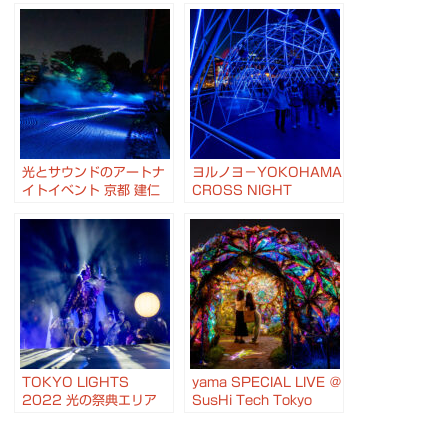
光とサウンドのアートナ
ヨルノヨ－YOKOHAMA
イトイベント 京都 建仁
CROSS NIGHT
寺 “光と癒しの夕涼み” 夜
ILLUMINATION－ と 横
間拝観 ZEN NIGHT
浜みなとみらいの夜景
WALK KYOTO
TOKYO LIGHTS
yama SPECIAL LIVE ＠
2022 光の祭典エリア
SusHi Tech Tokyo
2024 と アートイルミ
ネーション LOVE