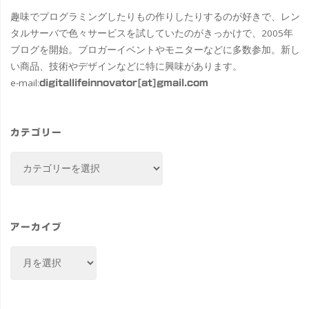
趣味でプログラミングしたりもの作りしたりするのが好きで、レン
タルサーバで色々サービスを試していたのがきっかけで、2005年
ブログを開始。ブロガーイベントやモニターなどに多数参加。新し
い商品、技術やデザインなどに特に興味があります。
e-mail:
digitallifeinnovator[at]gmail.com
カテゴリー
カ
テ
ゴ
リ
ー
アーカイブ
ア
ー
カ
イ