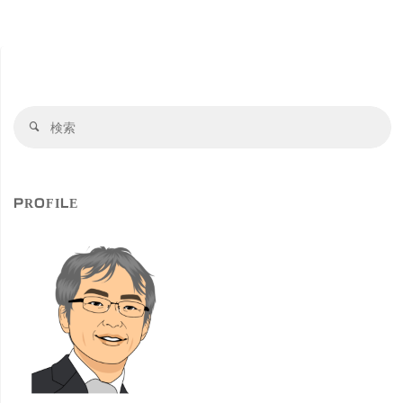
LIGHTPIA ＠ シンボル
プロムナード公園
検
検
索
索
対
象
PROFILE