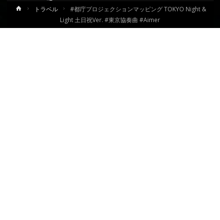
ホ
トラベル
#都庁プロジェクションマッピング TOKYO Night &
ー
Light 土日祝Ver. #東京協奏曲 #Aimer
ム