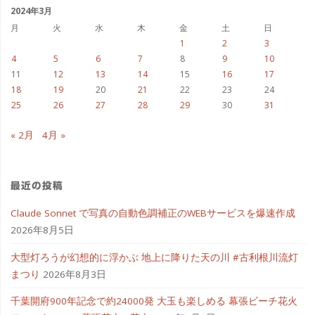
ブ
2024年3月
月
火
水
木
金
土
日
1
2
3
4
5
6
7
8
9
10
11
12
13
14
15
16
17
18
19
20
21
22
23
24
25
26
27
28
29
30
31
« 2月
4月 »
最近の投稿
Claude Sonnet で写真の自動色調補正のWEBサービスを爆速作成
2026年8月5日
大型灯ろうが幻想的に浮かぶ 地上に降りた天の川 #古利根川流灯
まつり
2026年8月3日
千葉開府900年記念で約24000発 大玉も楽しめる 幕張ビーチ花火