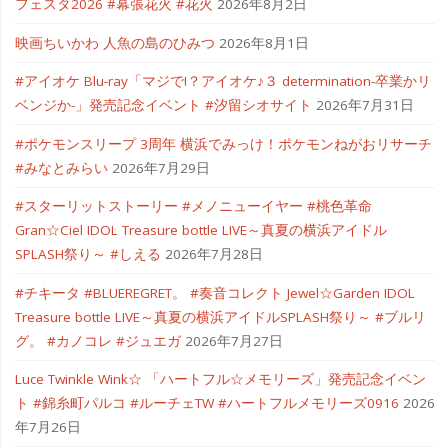
フェスタ2026 #幕張花火 #花火
2026年8月2日
映画ちいかわ 人魚の島のひみつ
2026年8月1日
#アイオケ Blu-ray「マジで!？アイオケ♪３ determination-卒業かリ
ベンジか-」発売記念イベント #汐留シオサイト
2026年7月31日
#ポケモンスリープ 3周年 横浜でみっけ！ポケモンねがおリサーチ
#みなとみらい
2026年7月29日
#スターリットストーリー #メノニューイヤー #桃色革命
Gran☆Ciel IDOL Treasure bottle LIVE～真夏の横浜アイドル
SPLASH祭り～ #しえる
2026年7月28日
#チキータ #BLUEREGRET。 #奏音コレクト Jewel☆Garden IDOL
Treasure bottle LIVE～真夏の横浜アイドルSPLASH祭り～ #ブルリ
グ。 #カノコレ #ジュエガ
2026年7月27日
Luce Twinkle Wink☆ 「ハートフル☆メモリーズ」発売記念イベン
ト #錦糸町パルコ #ルーチェTW #ハートフルメモリーズ0916
2026
年7月26日