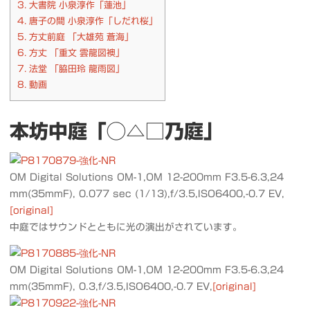
3.
大書院 小泉淳作「蓮池」
4.
唐子の間 小泉淳作「しだれ桜」
5.
方丈前庭 「大雄苑 蒼海」
6.
方丈 「重文 雲龍図襖」
7.
法堂 「脇田玲 龍雨図」
8.
動画
本坊中庭「◯△□乃庭」
OM Digital Solutions OM-1,OM 12-200mm F3.5-6.3,24
mm(35mmF), 0.077 sec (1/13),f/3.5,ISO6400,-0.7 EV,
[original]
中庭ではサウンドとともに光の演出がされています。
OM Digital Solutions OM-1,OM 12-200mm F3.5-6.3,24
mm(35mmF), 0.3,f/3.5,ISO6400,-0.7 EV,
[original]