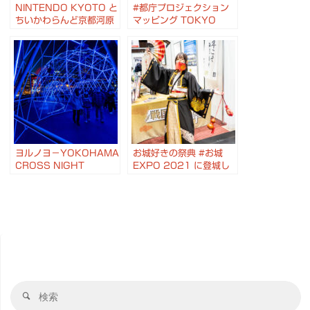
NINTENDO KYOTO と
#都庁プロジェクション
ちいかわらんど京都河原
マッピング TOKYO
町店
Night & Light 土日祝
Ver. #東京協奏曲
#Aimer
ヨルノヨ－YOKOHAMA
お城好きの祭典 #お城
CROSS NIGHT
EXPO 2021 に登城し
ILLUMINATION－ と 横
てきました #チェコへ行
浜みなとみらいの夜景
こう
検
検
索
索