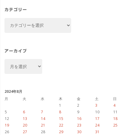
カテゴリー
カ
テ
ゴ
リ
ー
アーカイブ
ア
ー
カ
イ
ブ
2024年8月
月
火
水
木
金
土
日
1
2
3
4
5
6
7
8
9
10
11
12
13
14
15
16
17
18
19
20
21
22
23
24
25
26
27
28
29
30
31