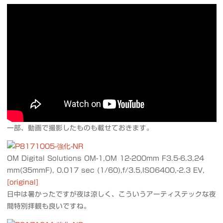
一部、動画で撮影したものも載せておきます。
OM Digital Solutions OM-1,OM 12-200mm F3.5-6.3,24
mm(35mmF), 0.017 sec (1/60),f/3.5,ISO6400,-2.3 EV,
[original]
日中は暑かったですが夜は涼しく、こういうアーティステックな夜
間特別拝観も良いですね。