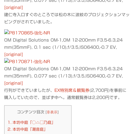
mm(35mmF), 0.077 sec (1/13),f/3.5,ISO6400,-0.7 EV,
[original]
建仁寺入口すぐのところでは松の木に波紋のプロジェクションマッ
ピングがされていました。
OM Digital Solutions OM-1,OM 12-200mm F3.5-6.3,24
mm(35mmF), 0.1 sec (1/10),f/3.5,ISO6400,-0.7 EV,
[original]
OM Digital Solutions OM-1,OM 12-200mm F3.5-6.3,24
mm(35mmF), 0.077 sec (1/13),f/3.5,ISO6400,-0.7 EV,
[original]
行列ができていましたが、
EX特別席＆観覧券
(2,700円)を事前に
購入していたので、並ばず中へ。通常観覧券は2,200円です。
コンテンツ目次
[
非表示
]
1.
本坊中庭「◯△□乃庭」
2.
本坊中庭「潮音庭」