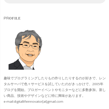
索
索
加
対
象
減
PROFILE
の
希
少
部
位
焼
趣味でプログラミングしたりもの作りしたりするのが好きで、レン
き
タルサーバで色々サービスを試していたのがきっかけで、2005年
ブログを開始。ブロガーイベントやモニターなどに多数参加。新し
鳥
い商品、技術やデザインなどに特に興味があります。
e-mail:
digitallifeinnovator[at]gmail.com
コ