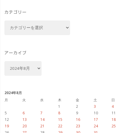
ー
カテゴリー
ス
カ
と
テ
ゴ
ワ
リ
イ
ー
アーカイブ
ン・
ア
ー
日
カ
イ
本
ブ
2024年8月
酒
月
火
水
木
金
土
日
1
2
3
4
を
5
6
7
8
9
10
11
12
13
14
15
16
17
18
楽
19
20
21
22
23
24
25
26
27
28
29
30
31