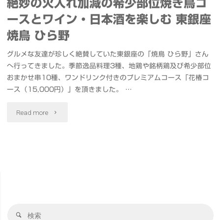
絶妙の火入れ加減の希少部位焼き鳥コ
ースとワイン・日本酒を楽しむ 東銀座
焼鳥 ひら野
グルメな友達が珍しく絶賛していた東銀座の「焼鳥 ひら野」さん
へ行ってきました。季節逸品料理3種、地鶏や銘柄鶏及び希少部位
おまかせ串10種、ワンドリンク付きのプレミアムコース「花椿コ
ース（15,000円）」を頂きました。 …
"絶
Read more
妙
の
火
入
検
れ
検