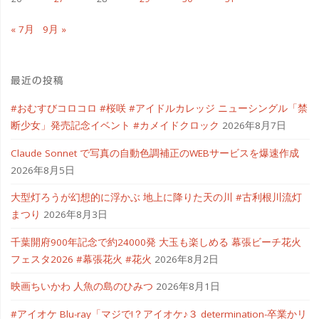
し
« 7月
9月 »
む
東
最近の投稿
銀
#おむすびコロコロ #桜咲 #アイドルカレッジ ニューシングル「禁
座
断少女」発売記念イベント #カメイドクロック
2026年8月7日
焼
Claude Sonnet で写真の自動色調補正のWEBサービスを爆速作成
2026年8月5日
鳥
大型灯ろうが幻想的に浮かぶ 地上に降りた天の川 #古利根川流灯
ひ
まつり
2026年8月3日
ら
千葉開府900年記念で約24000発 大玉も楽しめる 幕張ビーチ花火
フェスタ2026 #幕張花火 #花火
2026年8月2日
野"
映画ちいかわ 人魚の島のひみつ
2026年8月1日
#アイオケ Blu-ray「マジで!？アイオケ♪３ determination-卒業かリ