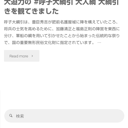
大迫力の #呼子大綱引 大人綱 大綱引
きを観てきました
呼子大綱引は、豊臣秀吉が肥前名護屋城に陣を構えていたころ、
将兵の士気を高めるために、加藤清正と福島正則の陣営を東西に
分け、軍船の綱を用いて引かせたことから始まった伝統的な祭り
で、国の重要無形民俗文化財に指定されています。 …
"大
Read more
迫
力
の
#
検
呼
検
索
索
子
対