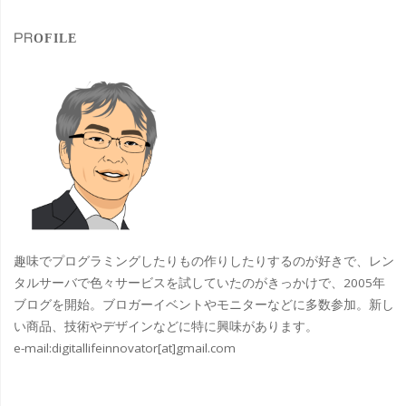
象
大
PROFILE
綱
引
大
人
綱
大
趣味でプログラミングしたりもの作りしたりするのが好きで、レン
綱
タルサーバで色々サービスを試していたのがきっかけで、2005年
ブログを開始。ブロガーイベントやモニターなどに多数参加。新し
引
い商品、技術やデザインなどに特に興味があります。
e-mail:
digitallifeinnovator[at]gmail.com
き
を