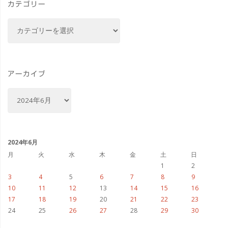
カテゴリー
観
カ
て
テ
ゴ
き
リ
ま
ー
アーカイブ
し
ア
ー
た"
カ
イ
ブ
2024年6月
月
火
水
木
金
土
日
1
2
3
4
5
6
7
8
9
10
11
12
13
14
15
16
17
18
19
20
21
22
23
24
25
26
27
28
29
30