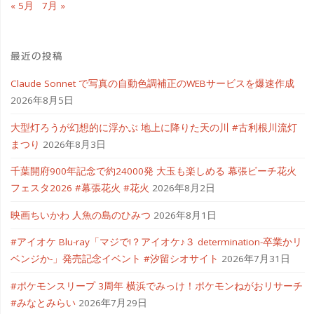
« 5月
7月 »
最近の投稿
Claude Sonnet で写真の自動色調補正のWEBサービスを爆速作成
2026年8月5日
大型灯ろうが幻想的に浮かぶ 地上に降りた天の川 #古利根川流灯
まつり
2026年8月3日
千葉開府900年記念で約24000発 大玉も楽しめる 幕張ビーチ花火
フェスタ2026 #幕張花火 #花火
2026年8月2日
映画ちいかわ 人魚の島のひみつ
2026年8月1日
#アイオケ Blu-ray「マジで!？アイオケ♪３ determination-卒業かリ
ベンジか-」発売記念イベント #汐留シオサイト
2026年7月31日
#ポケモンスリープ 3周年 横浜でみっけ！ポケモンねがおリサーチ
#みなとみらい
2026年7月29日