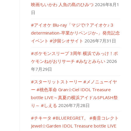
映画ちいかわ 人魚の島のひみつ
2026年8月1
日
#アイオケ Blu-ray「マジで!？アイオケ♪３
determination-卒業かリベンジか-」発売記念
イベント #汐留シオサイト
2026年7月31日
#ポケモンスリープ 3周年 横浜でみっけ！ポ
ケモンねがおリサーチ #みなとみらい
2026
年7月29日
#スターリットストーリー #メノニューイヤ
ー #桃色革命 Gran☆Ciel IDOL Treasure
bottle LIVE～真夏の横浜アイドルSPLASH祭
り～ #しえる
2026年7月28日
#チキータ #BLUEREGRET。 #奏音コレクト
Jewel☆Garden IDOL Treasure bottle LIVE