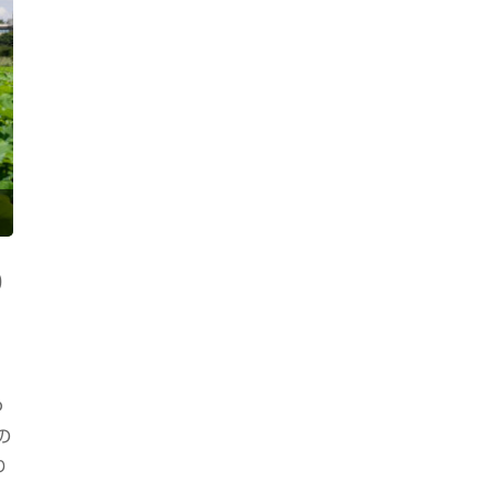
り
つ
の
り