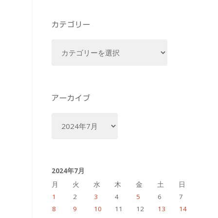
カテゴリー
カ
テ
ゴ
リ
ー
アーカイブ
ア
ー
カ
イ
2024年7月
ブ
月
火
水
木
金
土
日
1
2
3
4
5
6
7
8
9
10
11
12
13
14