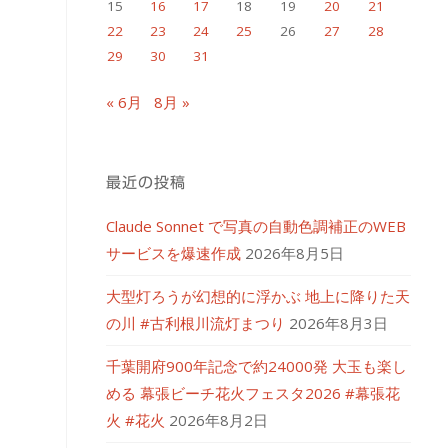
15
16
17
18
19
20
21
22
23
24
25
26
27
28
29
30
31
« 6月
8月 »
最近の投稿
Claude Sonnet で写真の自動色調補正のWEB
サービスを爆速作成
2026年8月5日
大型灯ろうが幻想的に浮かぶ 地上に降りた天
の川 #古利根川流灯まつり
2026年8月3日
千葉開府900年記念で約24000発 大玉も楽し
める 幕張ビーチ花火フェスタ2026 #幕張花
火 #花火
2026年8月2日