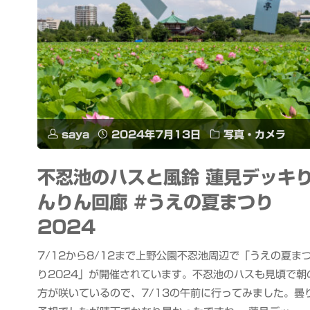
saya
2024年7月13日
写真・カメラ
不忍池のハスと風鈴 蓮見デッキ
んりん回廊 #うえの夏まつり
2024
7/12から8/12まで上野公園不忍池周辺で「うえの夏ま
り2024」が開催されています。不忍池のハスも見頃で朝
方が咲いているので、7/13の午前に行ってみました。曇