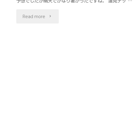
予想でしたが晴天でかなり暑かったですね。 蓮見デッ …
"不
Read more
忍
池
の
ハ
ス
と
風
鈴