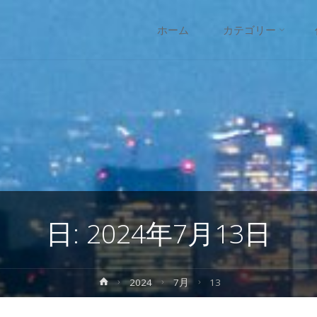
コ
ホーム
カテゴリー
ン
テ
ン
ツ
へ
日:
2024年7月13日
ス
キ
ホ
2024
7月
13
ー
ッ
ム