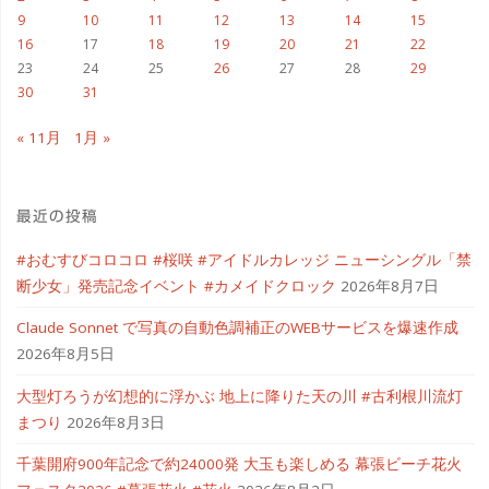
9
10
11
12
13
14
15
16
17
18
19
20
21
22
23
24
25
26
27
28
29
30
31
« 11月
1月 »
最近の投稿
#おむすびコロコロ #桜咲 #アイドルカレッジ ニューシングル「禁
断少女」発売記念イベント #カメイドクロック
2026年8月7日
Claude Sonnet で写真の自動色調補正のWEBサービスを爆速作成
2026年8月5日
大型灯ろうが幻想的に浮かぶ 地上に降りた天の川 #古利根川流灯
まつり
2026年8月3日
千葉開府900年記念で約24000発 大玉も楽しめる 幕張ビーチ花火