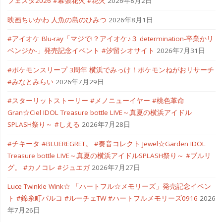
フェスタ2026 #幕張花火 #花火
2026年8月2日
映画ちいかわ 人魚の島のひみつ
2026年8月1日
#アイオケ Blu-ray「マジで!？アイオケ♪３ determination-卒業かリ
ベンジか-」発売記念イベント #汐留シオサイト
2026年7月31日
#ポケモンスリープ 3周年 横浜でみっけ！ポケモンねがおリサーチ
#みなとみらい
2026年7月29日
#スターリットストーリー #メノニューイヤー #桃色革命
Gran☆Ciel IDOL Treasure bottle LIVE～真夏の横浜アイドル
SPLASH祭り～ #しえる
2026年7月28日
#チキータ #BLUEREGRET。 #奏音コレクト Jewel☆Garden IDOL
Treasure bottle LIVE～真夏の横浜アイドルSPLASH祭り～ #ブルリ
グ。 #カノコレ #ジュエガ
2026年7月27日
Luce Twinkle Wink☆ 「ハートフル☆メモリーズ」発売記念イベン
ト #錦糸町パルコ #ルーチェTW #ハートフルメモリーズ0916
2026
年7月26日