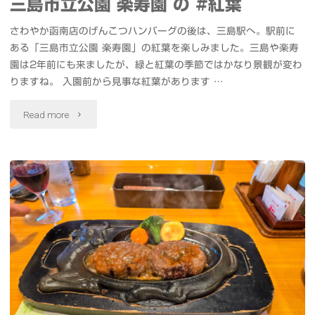
三島市立公園 楽寿園 の #紅葉
さわやか函南店のげんこつハンバーグの後は、三島駅へ。駅前に
ある「三島市立公園 楽寿園」の紅葉を楽しみました。三島や楽寿
園は2年前にも来ましたが、緑と紅葉の季節ではかなり景観が変わ
りますね。 入園前から見事な紅葉があります …
"三
Read more
島
市
立
公
園
楽
寿