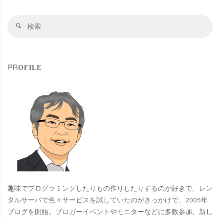
の
検
げ
検
索
索
ん
対
象
こ
PROFILE
つ
ハ
ン
バ
ー
グ
趣味でプログラミングしたりもの作りしたりするのが好きで、レン
さ
タルサーバで色々サービスを試していたのがきっかけで、2005年
ブログを開始。ブロガーイベントやモニターなどに多数参加。新し
わ