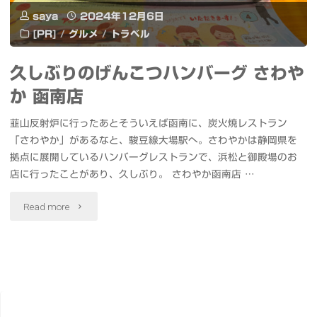
saya
2024年12月6日
園
[PR]
/
グルメ
/
トラベル
の
久しぶりのげんこつハンバーグ さわや
#
か 函南店
紅
韮山反射炉に行ったあとそういえば函南に、炭火焼レストラン
葉"
「さわやか」があるなと、駿豆線大場駅へ。さわやかは静岡県を
拠点に展開しているハンバーグレストランで、浜松と御殿場のお
店に行ったことがあり、久しぶり。 さわやか函南店 …
"久
Read more
し
ぶ
り