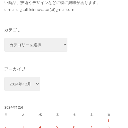
い商品、技術やデザインなどに特に興味があります。
e-mail:
digitallifeinnovator[at]gmail.com
や
か
カテゴリー
函
カ
南
テ
ゴ
店"
リ
ー
アーカイブ
ア
ー
カ
イ
ブ
2024年12月
月
火
水
木
金
土
日
1
2
3
4
5
6
7
8