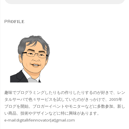
索
索
フ
対
象
ァ
PROFILE
ン
CLUB
交
流
会
す
趣味でプログラミングしたりもの作りしたりするのが好きで、レン
み
タルサーバで色々サービスを試していたのがきっかけで、2005年
ブログを開始。ブロガーイベントやモニターなどに多数参加。新し
だ
い商品、技術やデザインなどに特に興味があります。
e-mail:
digitallifeinnovator[at]gmail.com
の