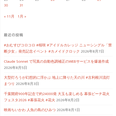
画
30
31
を
« 11月
1月 »
考
え
最近の投稿
る
#おむすびコロコロ #桜咲 #アイドルカレッジ ニューシングル「禁
断少女」発売記念イベント #カメイドクロック
2026年8月7日
#
Claude Sonnet で写真の自動色調補正のWEBサービスを爆速作成
す
2026年8月5日
み
大型灯ろうが幻想的に浮かぶ 地上に降りた天の川 #古利根川流灯
まつり
2026年8月3日
フ
千葉開府900年記念で約24000発 大玉も楽しめる 幕張ビーチ花火
ァ
フェスタ2026 #幕張花火 #花火
2026年8月2日
ン"
映画ちいかわ 人魚の島のひみつ
2026年8月1日