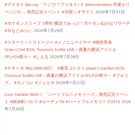
#アイオケ Blu-ray「マジで!？アイオケ♪３ determination-卒業かリ
ベンジか-」発売記念イベント #汐留シオサイト
2026年7月31日
#ポケモンスリープ 3周年 横浜でみっけ！ポケモンねがおリサーチ
#みなとみらい
2026年7月29日
#スターリットストーリー #メノニューイヤー #桃色革命
Gran☆Ciel IDOL Treasure bottle LIVE～真夏の横浜アイドル
SPLASH祭り～ #しえる
2026年7月28日
#チキータ #BLUEREGRET。 #奏音コレクト Jewel☆Garden IDOL
Treasure bottle LIVE～真夏の横浜アイドルSPLASH祭り～ #ブルリ
グ。 #カノコレ #ジュエガ
2026年7月27日
Luce Twinkle Wink☆ 「ハートフル☆メモリーズ」発売記念イベン
ト #錦糸町パルコ #ルーチェTW #ハートフルメモリーズ0916
2026
年7月26日