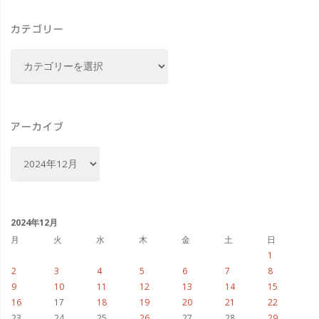
喫
カテゴリー
茶
カ
店・
テ
ゴ
カ
リ
フ
ー
アーカイブ
ェ
ア
ー
の
カ
イ
活
ブ
2024年12月
用
月
火
水
木
金
土
日
1
の
2
3
4
5
6
7
8
9
10
11
12
13
14
15
企
16
17
18
19
20
21
22
23
24
25
26
27
28
29