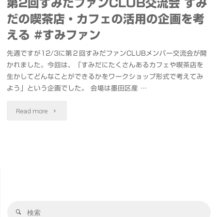
第2回すみだファンCLUB交流会 すみ
だの喫茶店・カフェの活用の企画を考
える #すみファン
先週ですが12/3に第２回すみだファンCLUBメンバー交流会が開
かれました。今回は、「すみだにたくさんあるカフェや喫茶店を
生かしてどんなことができるかをワークショップ形式で考えてみ
よう」という企画でした。 会場は墨田区産 …
"第
Read more
2
回
す
み
検
だ
検