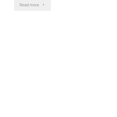
"小
Read more
村
井
香
取
神
社
2025
年
出