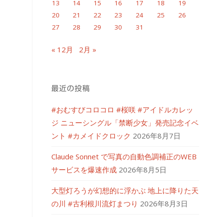
13
14
15
16
17
18
19
20
21
22
23
24
25
26
27
28
29
30
31
« 12月
2月 »
最近の投稿
#おむすびコロコロ #桜咲 #アイドルカレッ
ジ ニューシングル「禁断少女」発売記念イベ
ント #カメイドクロック
2026年8月7日
Claude Sonnet で写真の自動色調補正のWEB
サービスを爆速作成
2026年8月5日
大型灯ろうが幻想的に浮かぶ 地上に降りた天
の川 #古利根川流灯まつり
2026年8月3日