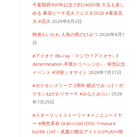
千葉開府900年記念で約24000発 大玉も楽し
める 幕張ビーチ花火フェスタ2026 #幕張花
火 #花火
2026年8月2日
映画ちいかわ 人魚の島のひみつ
2026年8月1
日
#アイオケ Blu-ray「マジで!？アイオケ♪３
determination-卒業かリベンジか-」発売記念
イベント #汐留シオサイト
2026年7月31日
#ポケモンスリープ 3周年 横浜でみっけ！ポ
ケモンねがおリサーチ #みなとみらい
2026
年7月29日
#スターリットストーリー #メノニューイヤ
ー #桃色革命 Gran☆Ciel IDOL Treasure
bottle LIVE～真夏の横浜アイドルSPLASH祭