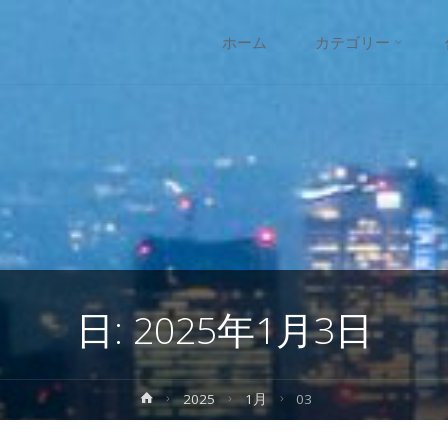
コ
ホーム
カテゴリー
ン
テ
ン
ツ
へ
日:
2025年1月3日
ス
キ
ホ
2025
1月
03
ー
ッ
ム