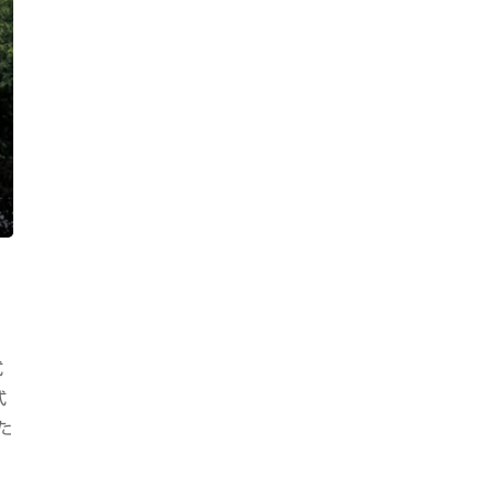
式
式
た