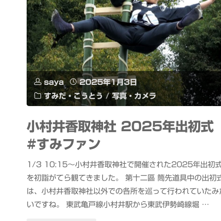
saya
2025年1月3日
すみだ・こうとう
/
写真・カメラ
小村井香取神社 2025年出初式
#すみファン
1/3 10:15〜小村井香取神社で開催された2025年出初
を初詣がてら観てきました。 第十二區 筒先道具中の出初
は、小村井香取神社以外での各所を巡って行われていたみ
いですね。 東武亀戸線小村井駅から東武伊勢崎線堀 …