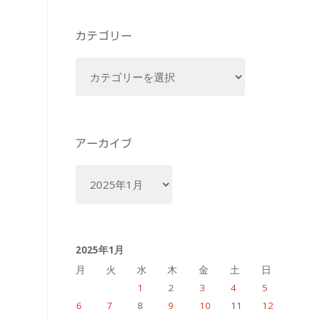
カテゴリー
カ
テ
ゴ
リ
ー
アーカイブ
ア
ー
カ
イ
2025年1月
ブ
月
火
水
木
金
土
日
1
2
3
4
5
6
7
8
9
10
11
12