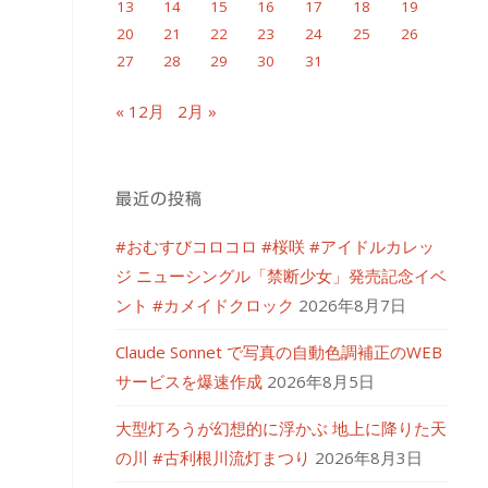
13
14
15
16
17
18
19
20
21
22
23
24
25
26
27
28
29
30
31
« 12月
2月 »
最近の投稿
#おむすびコロコロ #桜咲 #アイドルカレッ
ジ ニューシングル「禁断少女」発売記念イベ
ント #カメイドクロック
2026年8月7日
Claude Sonnet で写真の自動色調補正のWEB
サービスを爆速作成
2026年8月5日
大型灯ろうが幻想的に浮かぶ 地上に降りた天
の川 #古利根川流灯まつり
2026年8月3日