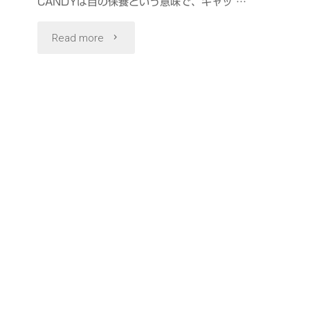
CANDYは目の保養という意味で、キャッ …
"EYE
Read more
CANDY
FREE
LIVE
2025.1.25
#
カ
メ
イ