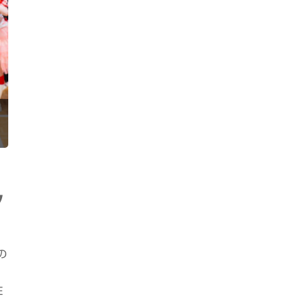
ク
の
E