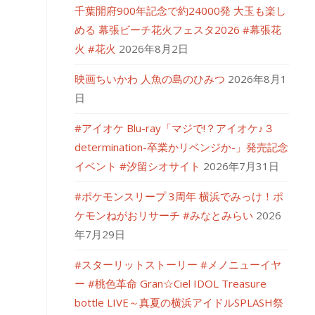
千葉開府900年記念で約24000発 大玉も楽し
める 幕張ビーチ花火フェスタ2026 #幕張花
火 #花火
2026年8月2日
映画ちいかわ 人魚の島のひみつ
2026年8月1
日
#アイオケ Blu-ray「マジで!？アイオケ♪３
determination-卒業かリベンジか-」発売記念
イベント #汐留シオサイト
2026年7月31日
#ポケモンスリープ 3周年 横浜でみっけ！ポ
ケモンねがおリサーチ #みなとみらい
2026
年7月29日
#スターリットストーリー #メノニューイヤ
ー #桃色革命 Gran☆Ciel IDOL Treasure
bottle LIVE～真夏の横浜アイドルSPLASH祭