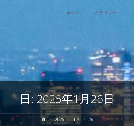
コ
ホーム
カテゴリー
ン
テ
ン
ツ
へ
日:
2025年1月26日
ス
キ
ホ
2025
1月
26
ー
ッ
ム