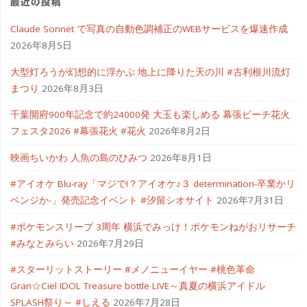
最近の投稿
Claude Sonnet で写真の自動色調補正のWEBサービスを爆速作成
2026年8月5日
大型灯ろうが幻想的に浮かぶ 地上に降りた天の川 #古利根川流灯
まつり
2026年8月3日
千葉開府900年記念で約24000発 大玉も楽しめる 幕張ビーチ花火
フェスタ2026 #幕張花火 #花火
2026年8月2日
映画ちいかわ 人魚の島のひみつ
2026年8月1日
#アイオケ Blu-ray「マジで!？アイオケ♪３ determination-卒業かリ
ベンジか-」発売記念イベント #汐留シオサイト
2026年7月31日
#ポケモンスリープ 3周年 横浜でみっけ！ポケモンねがおリサーチ
#みなとみらい
2026年7月29日
#スターリットストーリー #メノニューイヤー #桃色革命
Gran☆Ciel IDOL Treasure bottle LIVE～真夏の横浜アイドル
SPLASH祭り～ #しえる
2026年7月28日