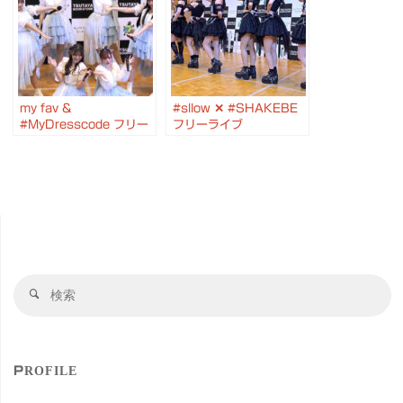
野七葉
my fav &
#sllow ✕ #SHAKEBE
#MyDresscode フリー
フリーライブ
ライブ 2025.11.05 #
2025.11.07 #カメイ
カメイドクロック #マイ
ドクロック #スロウ #サ
ファブ #マイドレ
ケべ #叫
検
検
索
索
対
象
PROFILE