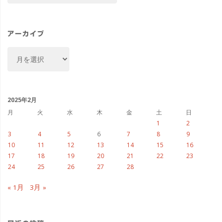
ゴ
リ
ー
アーカイブ
ア
ー
カ
イ
ブ
2025年2月
月
火
水
木
金
土
日
1
2
3
4
5
6
7
8
9
10
11
12
13
14
15
16
17
18
19
20
21
22
23
24
25
26
27
28
« 1月
3月 »