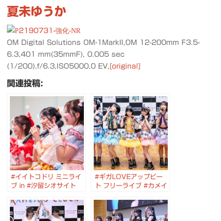
夏未ゆうか
OM Digital Solutions OM-1MarkII,OM 12-200mm F3.5-
6.3,401 mm(35mmF), 0.005 sec
(1/200),f/6.3,ISO5000,0 EV,
[original]
関連投稿:
#イイトコドリ ミニライ
#ギガLOVEアップビー
ブ in #汐留シオサイト
ト フリーライブ #カメイ
ドクロック #ギガラビ #
星こと #斎藤結愛 #小牟
礼愛子 #真知田彩夢 #水