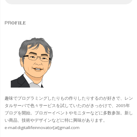
索
索
盛
対
象
り
PROFILE
上
が
る
2025
ひ
ろ
趣味でプログラミングしたりもの作りしたりするのが好きで、レン
し
タルサーバで色々サービスを試していたのがきっかけで、2005年
ブログを開始。ブロガーイベントやモニターなどに多数参加。新し
ま
い商品、技術やデザインなどに特に興味があります。
e-mail:
digitallifeinnovator[at]gmail.com
フ