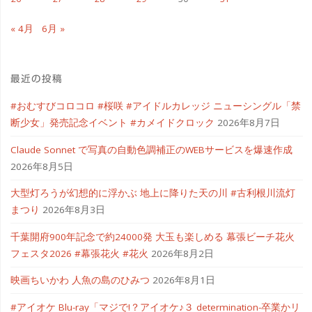
ク
« 4月
6月 »
ラ
フ
最近の投稿
ト
#おむすびコロコロ #桜咲 #アイドルカレッジ ニューシングル「禁
餃
断少女」発売記念イベント #カメイドクロック
2026年8月7日
子
Claude Sonnet で写真の自動色調補正のWEBサービスを爆速作成
2026年8月5日
フ
大型灯ろうが幻想的に浮かぶ 地上に降りた天の川 #古利根川流灯
ェ
まつり
2026年8月3日
ス"
千葉開府900年記念で約24000発 大玉も楽しめる 幕張ビーチ花火
フェスタ2026 #幕張花火 #花火
2026年8月2日
映画ちいかわ 人魚の島のひみつ
2026年8月1日
#アイオケ Blu-ray「マジで!？アイオケ♪３ determination-卒業かリ