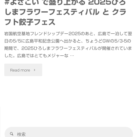
#よさこい で盛り上がる 2025ひろ
しまフラワーフェスティバル と クラ
フト餃子フェス
岩国航空基地フレンドシップデー2025のあと、広島で一泊して翌
日の5/5に広島平和記念公園へ出かると、ちょうどGWの5/3-5の
期間で、2025ひろしまフラワーフェスティバルが開催されていま
した。広島ではとてもメジャーな …
"#
Read more
よ
さ
こ
い
検
で
検