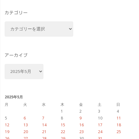
ラ
カテゴリー
ワ
カ
ー
テ
ゴ
フ
リ
ェ
ー
アーカイブ
ス
ア
ー
テ
カ
イ
ィ
ブ
2025年5月
バ
月
火
水
木
金
土
日
1
2
3
4
ル
5
6
7
8
9
10
11
12
13
14
15
16
17
18
と
19
20
21
22
23
24
25
26
27
28
29
30
31