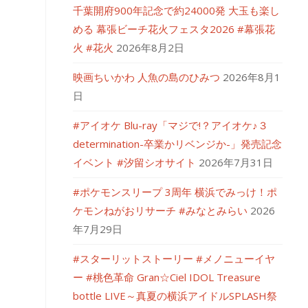
千葉開府900年記念で約24000発 大玉も楽し
める 幕張ビーチ花火フェスタ2026 #幕張花
火 #花火
2026年8月2日
映画ちいかわ 人魚の島のひみつ
2026年8月1
日
#アイオケ Blu-ray「マジで!？アイオケ♪３
determination-卒業かリベンジか-」発売記念
イベント #汐留シオサイト
2026年7月31日
#ポケモンスリープ 3周年 横浜でみっけ！ポ
ケモンねがおリサーチ #みなとみらい
2026
年7月29日
#スターリットストーリー #メノニューイヤ
ー #桃色革命 Gran☆Ciel IDOL Treasure
bottle LIVE～真夏の横浜アイドルSPLASH祭