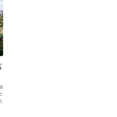
バ
結
と
と
ス