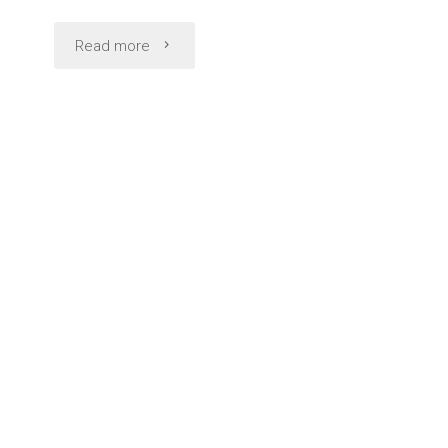
"オ
Read more
ラ
ン
ダ
の
町
並
み
と