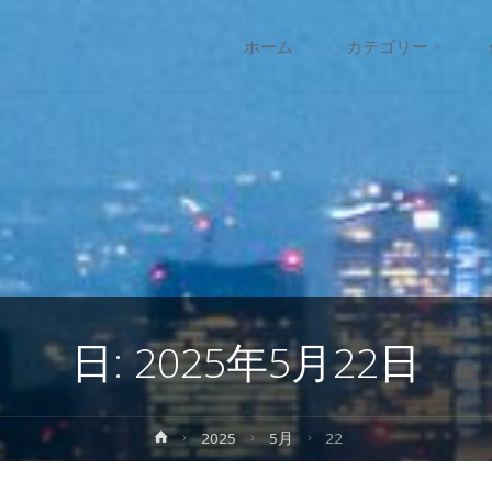
コ
ホーム
カテゴリー
ン
テ
ン
ツ
へ
日:
2025年5月22日
ス
キ
ホ
2025
5月
22
ー
ッ
ム