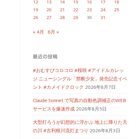
12
13
14
15
16
17
18
19
20
21
22
23
24
25
26
27
28
29
30
31
« 4月
6月 »
最近の投稿
#おむすびコロコロ #桜咲 #アイドルカレッ
ジ ニューシングル「禁断少女」発売記念イベ
ント #カメイドクロック
2026年8月7日
Claude Sonnet で写真の自動色調補正のWEB
サービスを爆速作成
2026年8月5日
大型灯ろうが幻想的に浮かぶ 地上に降りた天
の川 #古利根川流灯まつり
2026年8月3日