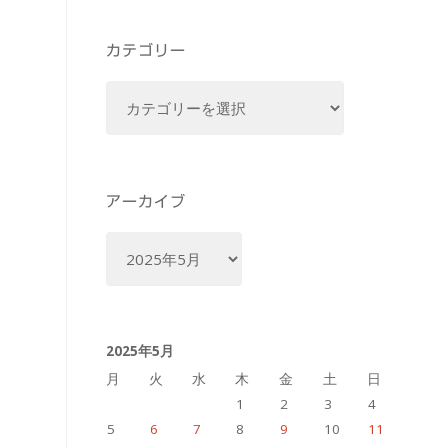
カテゴリー
カ
テ
ゴ
リ
ー
アーカイブ
ア
ー
カ
イ
2025年5月
ブ
月
火
水
木
金
土
日
1
2
3
4
5
6
7
8
9
10
11