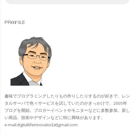
索
索
HP
対
象
の
PROFILE
AI
PC
の
実
践
的
趣味でプログラミングしたりもの作りしたりするのが好きで、レン
な
タルサーバで色々サービスを試していたのがきっかけで、2005年
ブログを開始。ブロガーイベントやモニターなどに多数参加。新し
使
い商品、技術やデザインなどに特に興味があります。
e-mail:
digitallifeinnovator[at]gmail.com
い