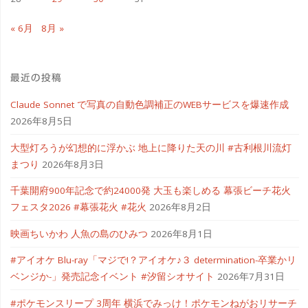
« 6月
8月 »
最近の投稿
Claude Sonnet で写真の自動色調補正のWEBサービスを爆速作成
2026年8月5日
大型灯ろうが幻想的に浮かぶ 地上に降りた天の川 #古利根川流灯
まつり
2026年8月3日
千葉開府900年記念で約24000発 大玉も楽しめる 幕張ビーチ花火
フェスタ2026 #幕張花火 #花火
2026年8月2日
映画ちいかわ 人魚の島のひみつ
2026年8月1日
#アイオケ Blu-ray「マジで!？アイオケ♪３ determination-卒業かリ
ベンジか-」発売記念イベント #汐留シオサイト
2026年7月31日
#ポケモンスリープ 3周年 横浜でみっけ！ポケモンねがおリサーチ