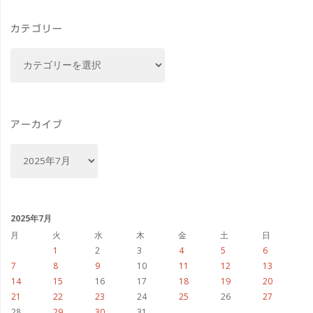
方
カテゴリー
を
カ
学
テ
ゴ
ぶ"
リ
ー
アーカイブ
ア
ー
カ
イ
ブ
2025年7月
月
火
水
木
金
土
日
1
2
3
4
5
6
7
8
9
10
11
12
13
14
15
16
17
18
19
20
21
22
23
24
25
26
27
28
29
30
31