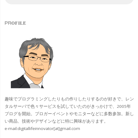
索
索
ク
対
象
レ
PROFILE
ヨ
ン
画
展」
に
応
趣味でプログラミングしたりもの作りしたりするのが好きで、レン
募
タルサーバで色々サービスを試していたのがきっかけで、2005年
ブログを開始。ブロガーイベントやモニターなどに多数参加。新し
し
い商品、技術やデザインなどに特に興味があります。
e-mail:
digitallifeinnovator[at]gmail.com
ま