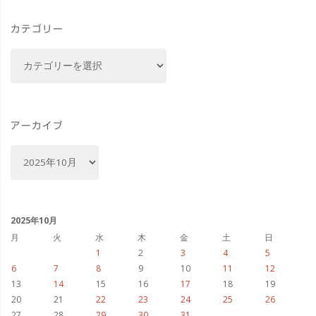
し
カテゴリー
た
カ
#
テ
ゴ
ぺ
リ
ん
ー
アーカイブ
て
ア
ー
る
カ
イ
#
ブ
2025年10月
ア
月
火
水
木
金
土
日
1
2
3
4
5
ー
6
7
8
9
10
11
12
13
14
15
16
17
18
19
ト
20
21
22
23
24
25
26
27
28
29
30
31