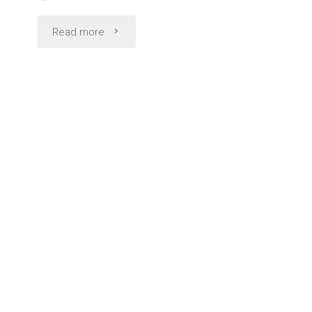
"#
Read more
特
撮
が
る
ず
フ
リ
ー