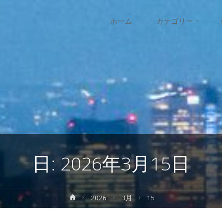
コ
ホーム
カテゴリー
ン
テ
ン
ツ
へ
日:
2026年3月15日
ス
キ
ホ
2026
3月
15
ー
ッ
ム