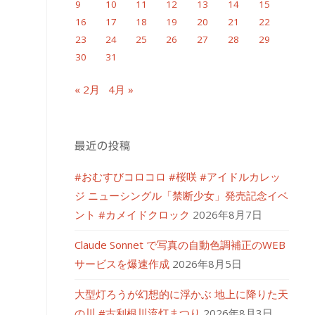
9
10
11
12
13
14
15
16
17
18
19
20
21
22
23
24
25
26
27
28
29
30
31
« 2月
4月 »
最近の投稿
#おむすびコロコロ #桜咲 #アイドルカレッ
ジ ニューシングル「禁断少女」発売記念イベ
ント #カメイドクロック
2026年8月7日
Claude Sonnet で写真の自動色調補正のWEB
サービスを爆速作成
2026年8月5日
大型灯ろうが幻想的に浮かぶ 地上に降りた天
の川 #古利根川流灯まつり
2026年8月3日