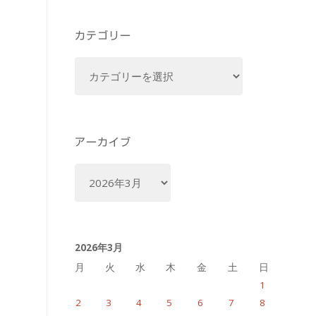
カテゴリー
カ
テ
ゴ
リ
ー
アーカイブ
ア
ー
カ
イ
2026年3月
ブ
月
火
水
木
金
土
日
1
2
3
4
5
6
7
8