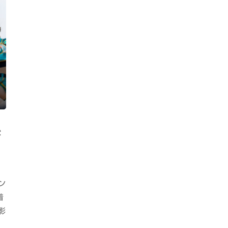
糸
ン
着
影