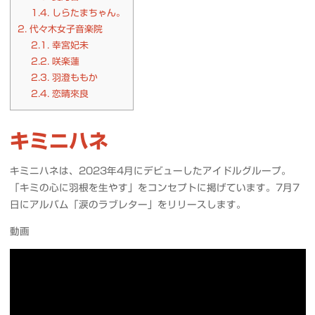
1.4.
しらたまちゃん。
2.
代々木女子音楽院
2.1.
幸宮妃未
2.2.
咲楽蓮
2.3.
羽澄ももか
2.4.
恋晴來良
キミニハネ
キミニハネは、2023年4月にデビューしたアイドルグループ。
「キミの心に羽根を生やす」をコンセプトに掲げています。7月7
日にアルバム「涙のラブレター」をリリースします。
動画