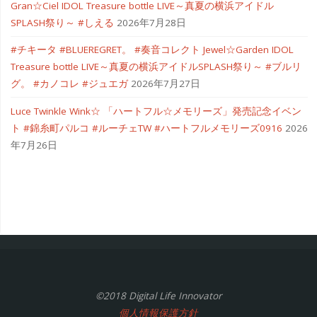
Gran☆Ciel IDOL Treasure bottle LIVE～真夏の横浜アイドル
SPLASH祭り～ #しえる
2026年7月28日
#チキータ #BLUEREGRET。 #奏音コレクト Jewel☆Garden IDOL
Treasure bottle LIVE～真夏の横浜アイドルSPLASH祭り～ #ブルリ
グ。 #カノコレ #ジュエガ
2026年7月27日
Luce Twinkle Wink☆ 「ハートフル☆メモリーズ」発売記念イベン
ト #錦糸町パルコ #ルーチェTW #ハートフルメモリーズ0916
2026
年7月26日
©2018 Digital Life Innovator
個人情報保護方針