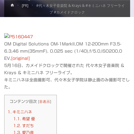
ホ
[PR]
#代々木女子音楽院 & Krays & #キミニハネ フリーライ
ー
ブ #カメイドクロック
ム
OM Digital Solutions OM-1MarkII,OM 12-200mm F3.5-
6.3,46 mm(35mmF), 0.025 sec (1/40),f/5.0,ISO200,0
EV,
[original]
5月16日、カメイドクロックで開催された 代々木女子音楽院 &
Krays & キミニハネ フリーライブ。
キミニハネは全曲撮影可、代々木女子学院は静止画のみ撮影可でし
た。
コンテンツ目次
[
非表示
]
1.
キミニハネ
1.1.
希望 優
1.2.
すだち
1.3.
愛乃音