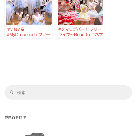
my fav &
#クマリデパート フリー
#MyDresscode フリー
ライブ〜Road to キネマ
ライブ 2025.11.05 #
倶楽部〜 #カメイドクロ
カメイドクロック #マイ
ック
ファブ #マイドレ
検
検
索
索
対
象
PROFILE