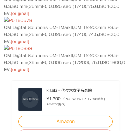
6.3,80 mm(35mmF), 0.025 sec (1/40),f/5.6,ISO400,0
EV,
[original]
OM Digital Solutions OM-1MarkII,OM 12-200mm F3.5-
6.3,30 mm(35mmF), 0.025 sec (1/40),f/4.5,ISO200,0
EV,
[original]
OM Digital Solutions OM-1MarkII,OM 12-200mm F3.5-
6.3,50 mm(35mmF), 0.005 sec (1/200),f/5.0,ISO1600,0
EV,
[original]
kiseki – 代々木女子音楽院
¥1,200
（2026/05/17 17:46時点 |
Amazon調べ）
Amazon