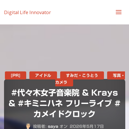
Digital Life Innovator
[PR]
アイドル
すみだ・こうとう
写真・
カメラ
#代々木女子音楽院 & Krays
& #キミニハネ フリーライブ #
カメイドクロック
投稿者:
saya
オン
2026年5月17日