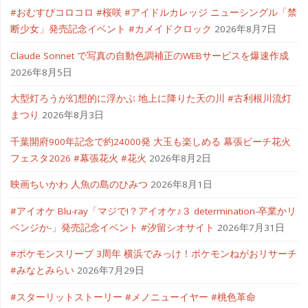
#おむすびコロコロ #桜咲 #アイドルカレッジ ニューシングル「禁
断少女」発売記念イベント #カメイドクロック
2026年8月7日
Claude Sonnet で写真の自動色調補正のWEBサービスを爆速作成
2026年8月5日
大型灯ろうが幻想的に浮かぶ 地上に降りた天の川 #古利根川流灯
まつり
2026年8月3日
千葉開府900年記念で約24000発 大玉も楽しめる 幕張ビーチ花火
フェスタ2026 #幕張花火 #花火
2026年8月2日
映画ちいかわ 人魚の島のひみつ
2026年8月1日
#アイオケ Blu-ray「マジで!？アイオケ♪３ determination-卒業かリ
ベンジか-」発売記念イベント #汐留シオサイト
2026年7月31日
#ポケモンスリープ 3周年 横浜でみっけ！ポケモンねがおリサーチ
#みなとみらい
2026年7月29日
#スターリットストーリー #メノニューイヤー #桃色革命