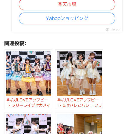
楽天市場
Yahooショッピング
ポチップ
関連投稿:
#ギガLOVEアップビー
#ギガLOVEアップビー
ト フリーライブ #カメイ
ト & #ハレとハレ！ フリ
ドクロック #ギガラビ #
ーライブ #カメイドクロ
星こと #斎藤結愛 #小牟
ック #ギガラビ #ハレハ
礼愛子 #真知田彩夢 #水
レ
野七葉