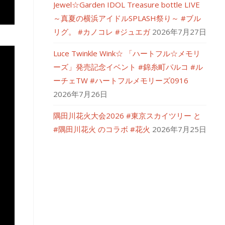
Jewel☆Garden IDOL Treasure bottle LIVE
～真夏の横浜アイドルSPLASH祭り～ #ブル
リグ。 #カノコレ #ジュエガ
2026年7月27日
Luce Twinkle Wink☆ 「ハートフル☆メモリ
ーズ」発売記念イベント #錦糸町パルコ #ル
ーチェTW #ハートフルメモリーズ0916
2026年7月26日
隅田川花火大会2026 #東京スカイツリー と
#隅田川花火 のコラボ #花火
2026年7月25日