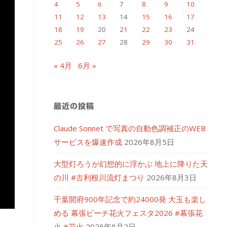
4
5
6
7
8
9
10
11
12
13
14
15
16
17
18
19
20
21
22
23
24
25
26
27
28
29
30
31
« 4月
6月 »
最近の投稿
Claude Sonnet で写真の自動色調補正のWEB
サービスを爆速作成
2026年8月5日
大型灯ろうが幻想的に浮かぶ 地上に降りた天
の川 #古利根川流灯まつり
2026年8月3日
千葉開府900年記念で約24000発 大玉も楽し
める 幕張ビーチ花火フェスタ2026 #幕張花
火 #花火
2026年8月2日