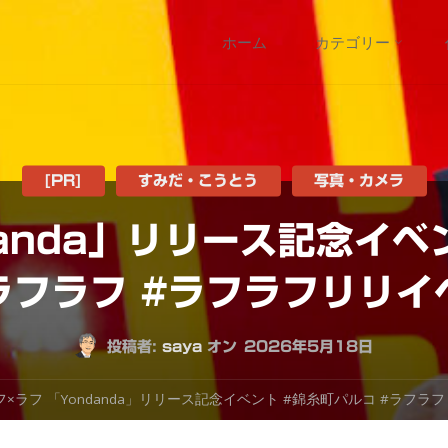
コ
ホーム
カテゴリー
ン
テ
ン
[PR]
すみだ・こうとう
写真・カメラ
anda」リリース記念イベ
ツ
ラフラフ #ラフラフリリイ
へ
ス
投稿者:
saya
オン
2026年5月18日
キ
フ×ラフ 「Yondanda」リリース記念イベント #錦糸町パルコ #ラフラ
ッ