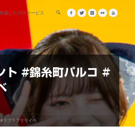
検索
作成したWEBサービス
ント #錦糸町パルコ #
ベ
フ #ラフラフリリイベ