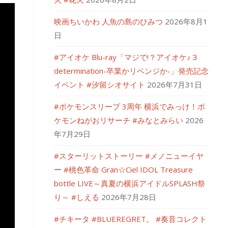
映画ちいかわ 人魚の島のひみつ
2026年8月1
日
#アイオケ Blu-ray「マジで!？アイオケ♪３
determination-卒業かリベンジか-」発売記念
イベント #汐留シオサイト
2026年7月31日
#ポケモンスリープ 3周年 横浜でみっけ！ポ
ケモンねがおリサーチ #みなとみらい
2026
年7月29日
#スターリットストーリー #メノニューイヤ
ー #桃色革命 Gran☆Ciel IDOL Treasure
bottle LIVE～真夏の横浜アイドルSPLASH祭
り～ #しえる
2026年7月28日
#チキータ #BLUEREGRET。 #奏音コレクト