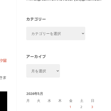
カテゴリー
カ
テ
ゴ
リ
ー
アーカイブ
汐留
ア
ー
きま
カ
イ
2026年5月
ブ
月
火
水
木
金
土
日
1
2
3