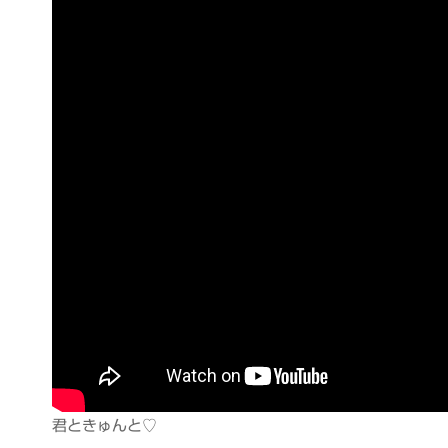
君ときゅんと♡