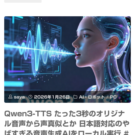
ー
Core
ル
Ultra
と
シ
チ
リ
ャ
ー
ッ
ズ
ト
3
Ollama
プ
saya
2026年1月26日
AI・ロボット
/
PC
faster-
ロ
Qwen3-TTS たった3秒のオリジナ
whisper
セ
ル音声から声真似とか 日本語対応のや
Voicevox
ッ
ばすぎる音声生成AIをローカル実行 #