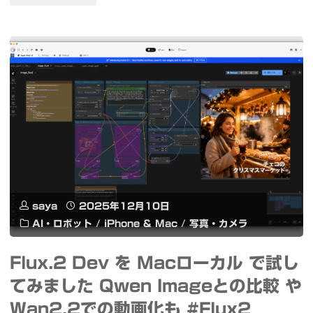
ア
[PR]
デ
六
ス
本
星
木
団
ヒ
（M45）
ル
バ
ズ
saya
2025年12月10日
ラ
で
AI・ロボット
/
iPhone & Mac
/
写真・カメラ
星
身
Flux.2 Dev を Macローカル で試し
雲
近
てみました Qwen Imageとの比較 や
（NGC2237）
な
Wan2.2での動画化も #Flux2