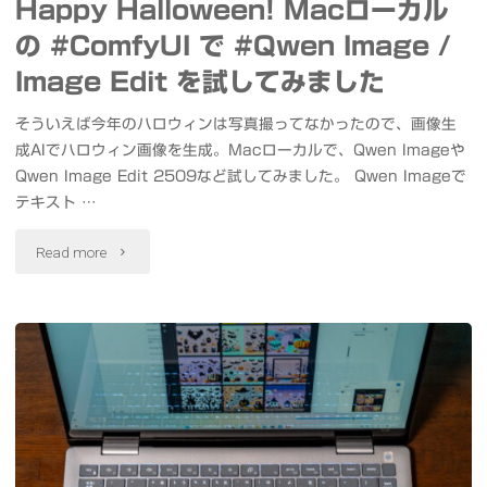
Happy Halloween! Macローカル
コ
の #ComfyUI で #Qwen Image /
も
ス
Image Edit を試してみました
な
ト
そういえば今年のハロウィンは写真撮ってなかったので、画像生
い
成AIでハロウィン画像を生成。Macローカルで、Qwen Imageや
パ
回
Qwen Image Edit 2509など試してみました。 Qwen Imageで
フ
テキスト …
答
ォ
"Happy
Read more
を…
ー
Halloween!
#AI
マ
Mac
フ
ン
ロ
ィ
ス
ー
ク
に
カ
シ