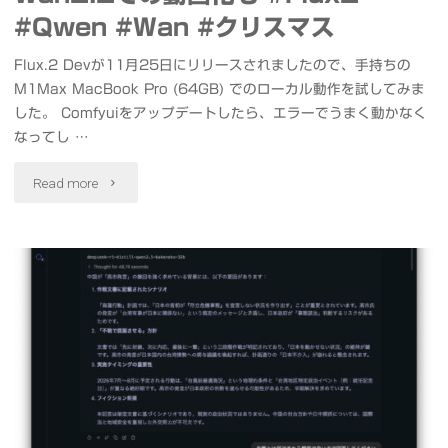
を
AI
#Qwen #Wan #クリスマス
撮
を
Flux.2 Devが11月25日にリリースされましたので、手持ちの
M1Max MacBook Pro (64GB) でのローカル動作を試してみま
影"
体
した。 Comfyuiをアップデートしたら、エラーでうまく動かなく
験
なってし …
日
"Flux.2
Read more
本
Dev
HP
を
の
Mac
PC
ロ
に
ー
関
カ