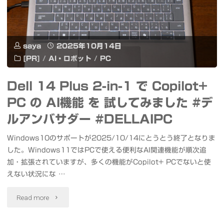
優
ル
ョ
れ
の
ン"
た
saya
2025年10月14日
#ComfyUI
[PR]
/
AI・ロボット
/
PC
Copilot+
で
Dell 14 Plus 2-in-1 で Copilot+
PC
#Qwen
PC の AI機能 を 試してみました #デ
「Dell 14
Image
ルアンバサダー #DELLAIPC
DC14255」
/
Windows10のサポートが2025/10/14にとうとう終了となりま
#
した。Windows11ではPCで使える便利なAI関連機能が順次追
Image
加・拡張されていますが、多くの機能がCopilot+ PCでないと使
ア
Edit
えない状況にな …
フ
を
"Dell
Read more
ィ
試
14