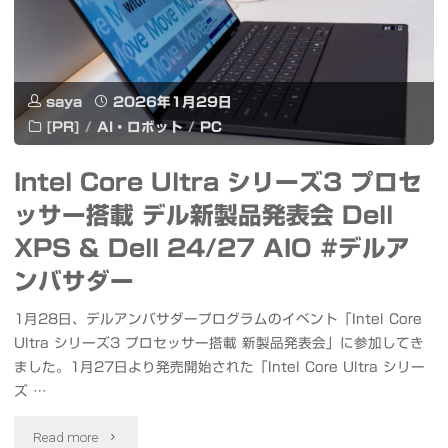
ロ
ー
saya
2026年1月29日
カ
[PR]
/
AI・ロボット
/
PC
ル
Intel Core Ultra シリーズ3 プロセ
で
ッサー搭載 デル新製品発表会 Dell
ホ
XPS & Dell 24/27 AIO #デルア
ロ
ンバサダー
グ
1月28日、デルアンバサダープログラムのイベント「Intel Core
Ultra シリーズ3 プロセッサー搭載 新製品発表会」に参加してき
ラ
ました。1月27日より発売開始された「Intel Core Ultra シリー
ム
ズ …
ド
"Intel
Read more