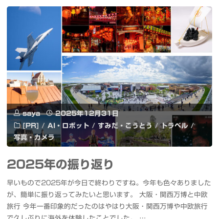
フ
丙
み
ォ
午
ま
ー
今
し
マ
年
た
ン
も
#
ス
よ
saya
2025年12月31日
生
モ
[PR]
/
AI・ロボット
/
すみだ・こうとう
/
トラベル
/
ろ
成
写真・カメラ
デ
し
AI
ル
2025年の振り返り
く
#RTX5070Ti"
v2
早いもので2025年が今日で終わりですね。今年も色々ありました
お
が、簡単に振り返ってみたいと思います。 大阪・関西万博と中欧
を
旅行 今年一番印象的だったのはやはり大阪・関西万博や中欧旅行
願
で久しぶりに海外を体験したことでした。 …