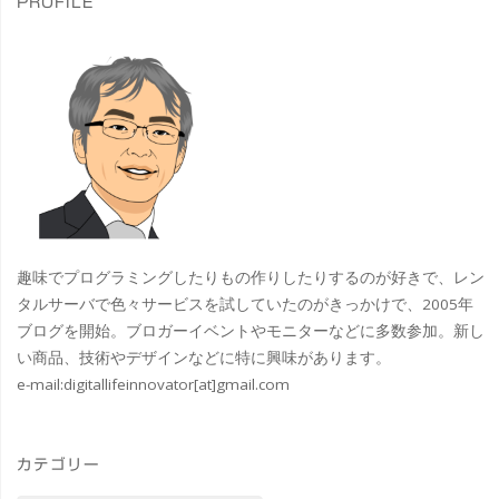
ジ
ト
PROFILE
ル
ブ
送
で
ラ
り
楽
ン
し
ド
め
の
る
XPS
趣味でプログラミングしたりもの作りしたりするのが好きで、レン
タルサーバで色々サービスを試していたのがきっかけで、2005年
#
を
ブログを開始。ブロガーイベントやモニターなどに多数参加。新し
ア
い商品、技術やデザインなどに特に興味があります。
継
e-mail:
digitallifeinnovator[at]gmail.com
フ
承
ィ
し
カテゴリー
リ
た