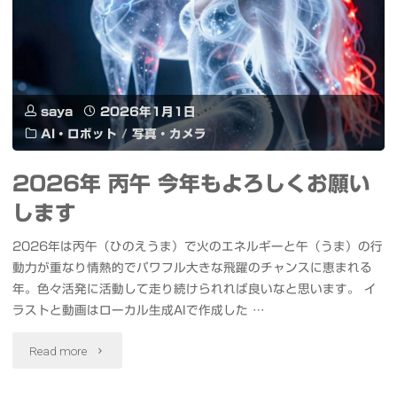
成
生
RTX
喚
AI"
成
5070
起"
や
Ti
動
saya
2026年1月1日
搭
AI・ロボット
/
写真・カメラ
画
載
2026年 丙午 今年もよろしくお願い
の
HP
します
生
OMEN
2026年は丙午（ひのえうま）で火のエネルギーと午（うま）の行
成
35L
動力が重なり情熱的でパワフル大きな飛躍のチャンスに恵まれる
を
年。色々活発に活動して走り続けられれば良いなと思います。 イ
ハ
ラストと動画はローカル生成AIで作成した …
試
イ
"2026
Read more
し
パ
年
て