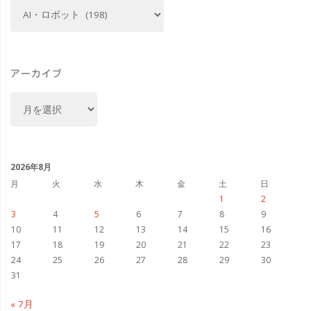
カ
テ
エ
AI
ゴ
イ
PC「Dell
リ
ー
アーカイブ
ト
14
ア
広
Premium」
ー
告"
カ
の
イ
生
ブ
2026年8月
月
火
水
木
金
土
日
成
1
2
3
4
5
6
7
8
9
AI
10
11
12
13
14
15
16
17
18
19
20
21
22
23
性
24
25
26
27
28
29
30
能
31
を
« 7月