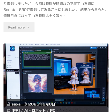
り撮影しましたが、今回は時間が時間なので寝ている間に
を
Seestar S30で撮影してみることにしました。 結果から言うと、
試
皆既月食になっている時間は全く写っ …
し
"Seestar
Read more
て
S30
み
で
ま
皆
し
既
た
月
#
食
デ
を
ル
saya
2025年9月8日
タ
[PR]
/
AI・ロボット
/
PC