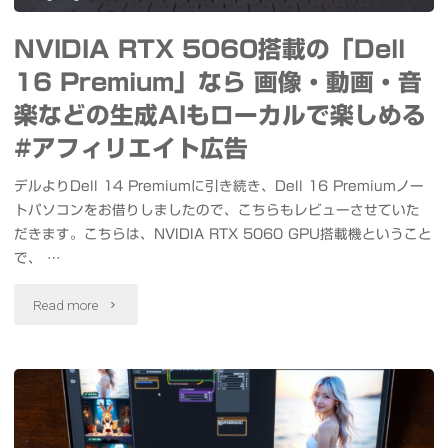
ア
イ
NVIDIA RTX 5060搭載の「Dell
ン
ム
16 Premium」なら 画像・動画・音
バ
ラ
楽などの生成AIもローカルで楽しめる
サ
プ
#アフィリエイト広告
ダ
ス
デルよりDell 14 Premiumに引き続き、Dell 16 Premiumノー
ー
トパソコンをお借りしましたので、こちらもレビューさせていた
撮
だきます。こちらは、NVIDIA RTX 5060 GPU搭載機ということ
#DELLAIPC"
影
で、 …
し
"NVIDIA
Read more
て
RTX
み
5060
ま
搭