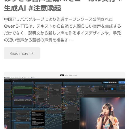
ChatDollKit
サ
生成AI #注意喚起
LookingGlassGo"
ー
中国アリババグループにより先週オープンソース公開された
Qwen3–TTSは、テキストから自然で人間らしい音声を生成する
搭
だけでなく、説明文から新しい声を作るボイスデザインや、手元
載
の短い音声から話者の声質を複製す …
デ
"Qwen3-
Read more
ル
TTS
新
た
製
っ
品
た
発
3
表
秒