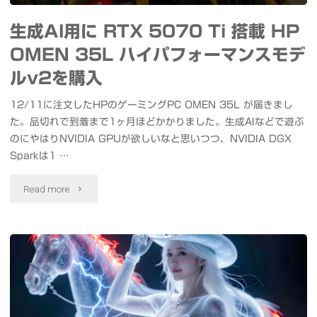
ッ
ニ
カ
生成AI用に RTX 5070 Ti 搭載 HP
プ
メ
ル
OMEN 35L ハイパフォーマンスモデ
シ
か
ルv2を購入
実
ン
ら
12/11に注文したHPのゲーミングPC OMEN 35L が届きまし
行
ク
た。品切れで到着まで1ヶ月ほどかかりました。生成AIなどで遊ぶ
コ
#
のにやはりNVIDIA GPUが欲しいなと思いつつ、NVIDIA DGX
動
ス
Sparkは1 …
生
画
プ
"生
Read more
成
生
レ
成
AI
成
写
AI
#
#
真
用
注
生
の
に
意