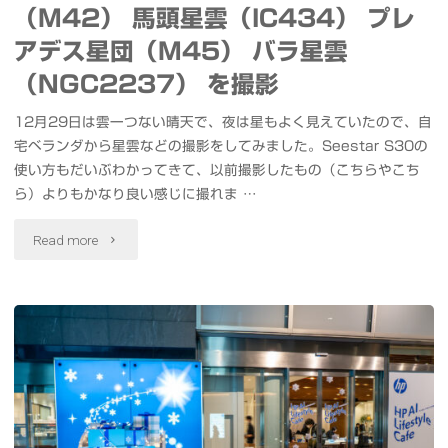
（M42） 馬頭星雲（IC434） プレ
アデス星団（M45） バラ星雲
（NGC2237） を撮影
12月29日は雲一つない晴天で、夜は星もよく見えていたので、自
宅ベランダから星雲などの撮影をしてみました。Seestar S30の
使い方もだいぶわかってきて、以前撮影したもの（こちらやこち
ら）よりもかなり良い感じに撮れま …
"#SeestarS30
Read more
で
オ
リ
オ
ン