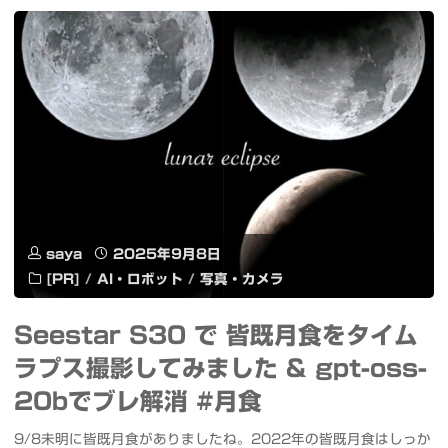
リ
し
Plus
エ
て
2-
イ
み
in-
ト
ま
1
広
し
で
告"
た"
Copilot+
saya
2025年9月8日
PC
[PR]
/
AI・ロボット
/
写真・カメラ
の
Seestar S30 で 皆既月食をタイム
AI
ラプス撮影してみました & gpt-oss-
機
20bでブレ解消 #月食
能
9/8未明に皆既月食がありましたね。2022年の皆既月食はしっか