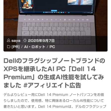
し
載
た
の
&
「Dell
gpt-
16
saya
2025年9月7日
oss-
Premium」
[PR]
/
AI・ロボット
/
PC
20b
な
Dellのフラグシップノートブランドの
で
ら
XPSを継承したAI PC「Dell 14
ブ
画
Premium」の生成AI性能を試してみ
レ
像・
ました #アフィリエイト広告
解
動
デルよりレビュー用にDell 14 Premium ノートパソコンをお借
りしましたので、使用感、特に興味あるローカルAI性能について
消
画・
書きたいと思います。Dell 14 Premiumは、デルのフラグシップ