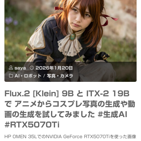
ン
真
nvfp4
バ
似
で
サ
と
爆
ダ
か
速
ー"
日
画
本
saya
2026年1月20日
像
AI・ロボット
/
写真・カメラ
語
生
対
Flux.2 [Klein] 9B と ITX-2 19B
成
で アニメからコスプレ写真の生成や動
応
&
画の生成を試してみました #生成AI
の
ACE
#RTX5070Ti
や
Step
HP OMEN 35LでのNVIDIA GeForce RTX5070Tiを使った画像
ば