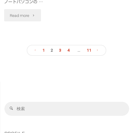
#
音
ノートパソコンの …
月
楽
"Dell
Read more
食"
な
の
ど
フ
の
1
2
3
4
…
11
ラ
投
生
グ
成
稿
シ
AI
ッ
の
も
プ
ペ
検
検
ロ
ノ
索
索
ー
対
ー
ー
象
カ