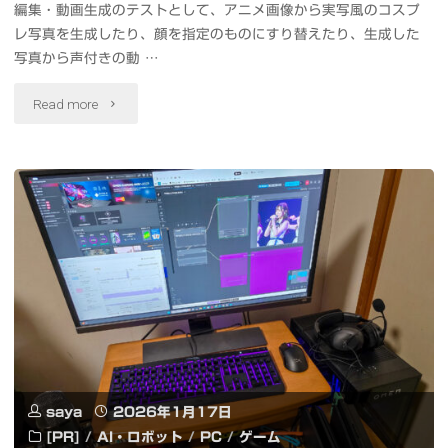
編集・動画生成のテストとして、アニメ画像から実写風のコスプ
v1
レ写真を生成したり、顔を指定のものにすり替えたり、生成した
す
と
写真から声付きの動 …
ぎ
Wan2.2
"Flux.2
Read more
る
14B
[Klein]
音
S2V
9B
声
で
と
生
AI
ITX-
成
作
2
AI
曲
19B
を
と
で
ロ
saya
2026年1月17日
リ
ア
[PR]
/
AI・ロボット
/
PC
/
ゲーム
ー