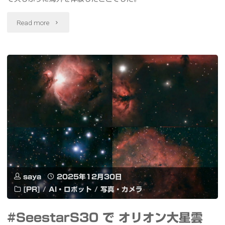
購
い
入"
"2025
Read more
し
年
ま
の
す"
振
り
返
り"
saya
2025年12月30日
[PR]
/
AI・ロボット
/
写真・カメラ
#SeestarS30 で オリオン大星雲