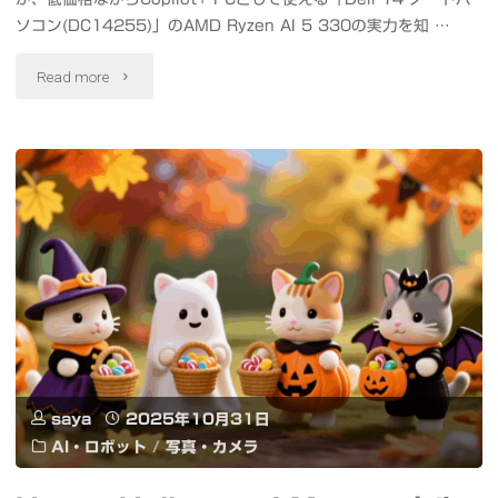
意
ソコン(DC14255)」のAMD Ryzen AI 5 330の実力を知 …
#Flux2
図
"AMD
Read more
#Qwen
を
の
#Wan
聞
新
#
い
CPU
ク
て
の
リ
み
実
ス
た
力
マ
ら
を
ス"
と
saya
2025年10月31日
試
AI・ロボット
/
写真・カメラ
ん
す
で