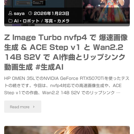
会
の
saya
2026年1月23日
Dell
オ
AI・ロボット
/
写真・カメラ
XPS
リ
Z Image Turbo nvfp4 で 爆速画像
&
ジ
生成 & ACE Step v1 と Wan2.2
Dell
ナ
14B S2V で AI作曲とリップシンク
24/27
ル
動画生成 #生成AI
AIO
音
HP OMEN 35LでのNVIDIA GeForce RTX5070Tiを使ったテス
トの続きです。今回は、nvfp4対応での高速画像生成や、ACE
#
声
Step v1での作曲、Wan2.2 14B S2V でのリップシンク …
デ
か
"Z
Read more
ル
ら
Image
ア
声
Turbo