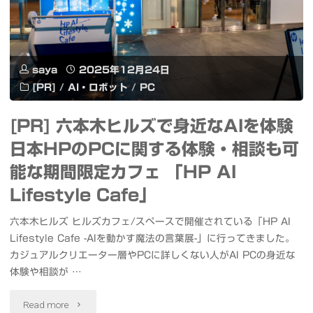
大
星
saya
2025年12月24日
雲
[PR]
/
AI・ロボット
/
PC
（M42）
[PR] 六本木ヒルズで身近なAIを体験
馬
日本HPのPCに関する体験・相談も可
頭
能な期間限定カフェ 「HP AI
星
Lifestyle Cafe」
雲
六本木ヒルズ ヒルズカフェ/スペースで開催されている「HP AI
Lifestyle Cafe -AIを動かす魔法の言葉展-」に行ってきました。
（IC434）
カジュアルクリエーター層やPCに詳しくない人がAI PCの身近な
プ
体験や相談が …
レ
"
Read more