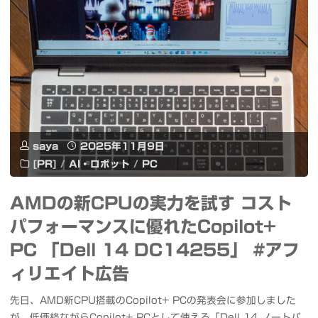
間
と
ル
限
の
動
定
比
作
カ
較
の
フ
や
DeepSeek
ェ
Wan2.2
saya
2025年11月9日
に
[PR]
/
AI・ロボット
/
PC
「HP
で
中
AI
AMDの新CPUの実力を試す コスト
の
国
パフォーマンスに優れたCopilot+
Lifestyle
動
当
PC 「Dell 14 DC14255」 #アフ
Cafe」"
画
局
ィリエイト広告
化
の
先日、AMD新CPU搭載のCopilot+ PCの発表会に参加しました
も
が、低価格ながらCopilot+ PCとして使える「Dell 14 ノートパ