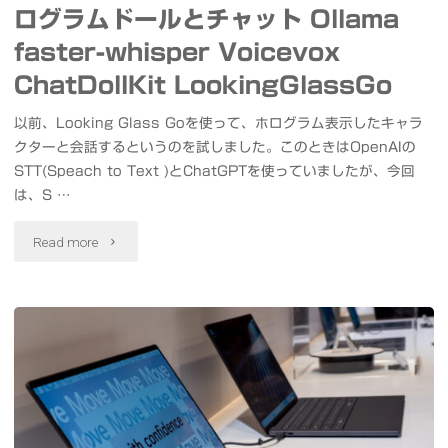
ログラムドールとチャット Ollama
faster-whisper Voicevox
ChatDollKit LookingGlassGo
以前、Looking Glass Goを使って、ホログラム表示したキャラ
クターと会話するというのを試しました。このときはOpenAIの
STT(Speach to Text )とChatGPTを使っていましたが、今回
は、S …
"LLM
Read more
STT
TTS
す
べ
て