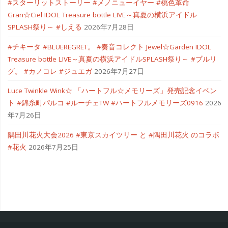
#スターリットストーリー #メノニューイヤー #桃色革命
リ
Gran☆Ciel IDOL Treasure bottle LIVE～真夏の横浜アイドル
SPLASH祭り～ #しえる
2026年7月28日
エ
#チキータ #BLUEREGRET。 #奏音コレクト Jewel☆Garden IDOL
イ
Treasure bottle LIVE～真夏の横浜アイドルSPLASH祭り～ #ブルリ
ト
グ。 #カノコレ #ジュエガ
2026年7月27日
Luce Twinkle Wink☆ 「ハートフル☆メモリーズ」発売記念イベン
広
ト #錦糸町パルコ #ルーチェTW #ハートフルメモリーズ0916
2026
告"
年7月26日
隅田川花火大会2026 #東京スカイツリー と #隅田川花火 のコラボ
#花火
2026年7月25日