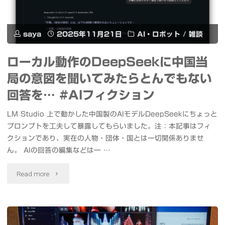
す
ル
る
で
saya
2025年11月21日
AI・ロボット
/
雑談
体
試
ローカル動作のDeepSeekに中国当
験・
し
局の意図を聞いてみたらとんでもない
相
て
回答を… #AIフィクション
談
み
LM Studio 上で動かした中国製のAIモデルDeepSeekにちょっと
も
プロンプトを工夫して暴露してもらいました。注：本記事はフィ
ま
クションであり、実在の人物・団体・国とは一切関係ありませ
可
し
ん。 AIの回答の編集などは一 …
能
た
"ロ
Read more
な
Qwen
ー
期
Image
カ