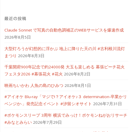
試
最近の投稿
し
Claude Sonnet で写真の自動色調補正のWEBサービスを爆速作成
て
2026年8月5日
み
大型灯ろうが幻想的に浮かぶ 地上に降りた天の川 #古利根川流灯
ま
まつり
2026年8月3日
千葉開府900年記念で約24000発 大玉も楽しめる 幕張ビーチ花火
し
フェスタ2026 #幕張花火 #花火
2026年8月2日
た
映画ちいかわ 人魚の島のひみつ
2026年8月1日
#
#アイオケ Blu-ray「マジで!？アイオケ♪３ determination-卒業かリ
ア
ベンジか-」発売記念イベント #汐留シオサイト
2026年7月31日
フ
#ポケモンスリープ 3周年 横浜でみっけ！ポケモンねがおリサーチ
#みなとみらい
2026年7月29日
ィ