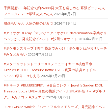
千葉開府900年記念で約24000発 大玉も楽しめる 幕張ビーチ花火
フェスタ2026 #幕張花火 #花火
2026年8月2日
映画ちいかわ 人魚の島のひみつ
2026年8月1日
#アイオケ Blu-ray「マジで!？アイオケ♪３ determination-卒業かリ
ベンジか-」発売記念イベント #汐留シオサイト
2026年7月31日
#ポケモンスリープ 3周年 横浜でみっけ！ポケモンねがおリサーチ
#みなとみらい
2026年7月29日
#スターリットストーリー #メノニューイヤー #桃色革命
Gran☆Ciel IDOL Treasure bottle LIVE～真夏の横浜アイドル
SPLASH祭り～ #しえる
2026年7月28日
#チキータ #BLUEREGRET。 #奏音コレクト Jewel☆Garden IDOL
Treasure bottle LIVE～真夏の横浜アイドルSPLASH祭り～ #ブルリ
グ。 #カノコレ #ジュエガ
2026年7月27日
Luce Twinkle Wink☆ 「ハートフル☆メモリーズ」発売記念イベン