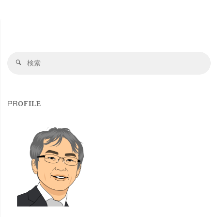
SSD
の
検
性
検
索
索
能
対
象
や
PROFILE
注
意
点
な
ど"