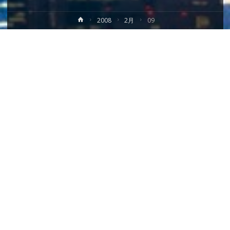
ホ
2008
2月
09
ー
ム