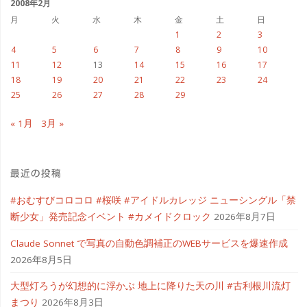
ブ
2008年2月
月
火
水
木
金
土
日
1
2
3
4
5
6
7
8
9
10
11
12
13
14
15
16
17
18
19
20
21
22
23
24
25
26
27
28
29
« 1月
3月 »
最近の投稿
#おむすびコロコロ #桜咲 #アイドルカレッジ ニューシングル「禁
断少女」発売記念イベント #カメイドクロック
2026年8月7日
Claude Sonnet で写真の自動色調補正のWEBサービスを爆速作成
2026年8月5日
大型灯ろうが幻想的に浮かぶ 地上に降りた天の川 #古利根川流灯
まつり
2026年8月3日