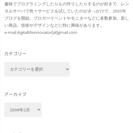
趣味でプログラミングしたりもの作りしたりするのが好きで、レン
タルサーバで色々サービスを試していたのがきっかけで、2005年
ブログを開始。ブロガーイベントやモニターなどに多数参加。新し
い商品、技術やデザインなどに特に興味があります。
e-mail:
digitallifeinnovator[at]gmail.com
カテゴリー
カ
テ
ゴ
リ
ー
アーカイブ
ア
ー
カ
イ