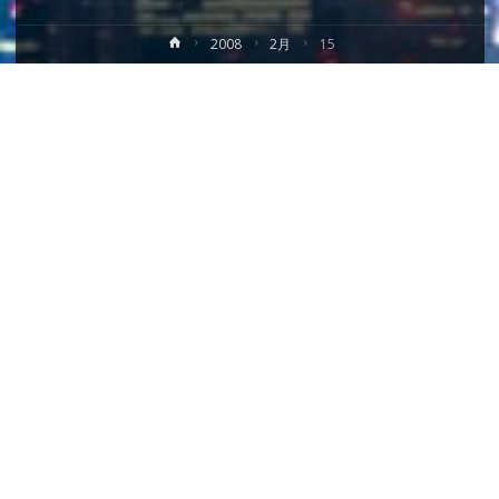
ホ
2008
2月
15
ー
ム