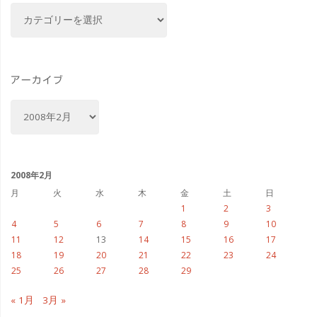
カ
テ
ゴ
リ
ー
アーカイブ
ア
ー
カ
イ
ブ
2008年2月
月
火
水
木
金
土
日
1
2
3
4
5
6
7
8
9
10
11
12
13
14
15
16
17
18
19
20
21
22
23
24
25
26
27
28
29
« 1月
3月 »