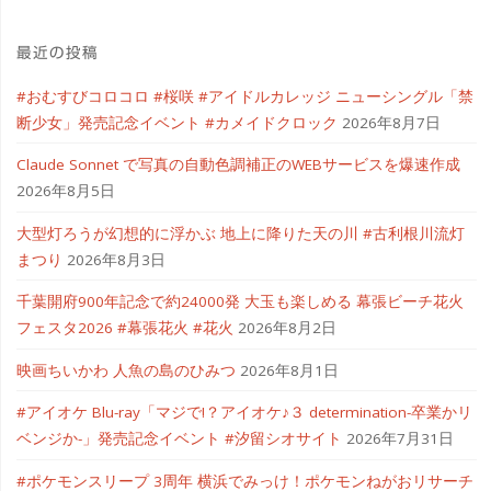
最近の投稿
#おむすびコロコロ #桜咲 #アイドルカレッジ ニューシングル「禁
断少女」発売記念イベント #カメイドクロック
2026年8月7日
Claude Sonnet で写真の自動色調補正のWEBサービスを爆速作成
2026年8月5日
大型灯ろうが幻想的に浮かぶ 地上に降りた天の川 #古利根川流灯
まつり
2026年8月3日
千葉開府900年記念で約24000発 大玉も楽しめる 幕張ビーチ花火
フェスタ2026 #幕張花火 #花火
2026年8月2日
映画ちいかわ 人魚の島のひみつ
2026年8月1日
#アイオケ Blu-ray「マジで!？アイオケ♪３ determination-卒業かリ
ベンジか-」発売記念イベント #汐留シオサイト
2026年7月31日
#ポケモンスリープ 3周年 横浜でみっけ！ポケモンねがおリサーチ