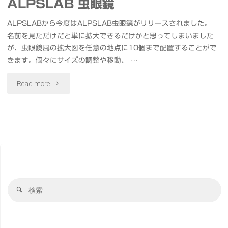
ALPSLAB 虫眼鏡
ALPSLABから今度はALPSLAB虫眼鏡がリリースされました。
名前を見ただけだと単に拡大できるだけかと思ってしまいました
が、虫眼鏡風の拡大図を任意の地点に10個まで配置することがで
きます。個々にサイズの調整や移動、 …
"ALPSLAB
Read more
虫
眼
鏡"
検
検
索
索
対
象