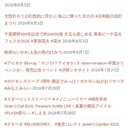
2026年8月5日
大型灯ろうが幻想的に浮かぶ 地上に降りた天の川 #古利根川流灯
まつり
2026年8月3日
千葉開府900年記念で約24000発 大玉も楽しめる 幕張ビーチ花火
フェスタ2026 #幕張花火 #花火
2026年8月2日
映画ちいかわ 人魚の島のひみつ
2026年8月1日
#アイオケ Blu-ray「マジで!？アイオケ♪３ determination-卒業かリ
ベンジか-」発売記念イベント #汐留シオサイト
2026年7月31日
#ポケモンスリープ 3周年 横浜でみっけ！ポケモンねがおリサーチ
#みなとみらい
2026年7月29日
#スターリットストーリー #メノニューイヤー #桃色革命
Gran☆Ciel IDOL Treasure bottle LIVE～真夏の横浜アイドル
SPLASH祭り～ #しえる
2026年7月28日
#チキータ #BLUEREGRET。 #奏音コレクト Jewel☆Garden IDOL