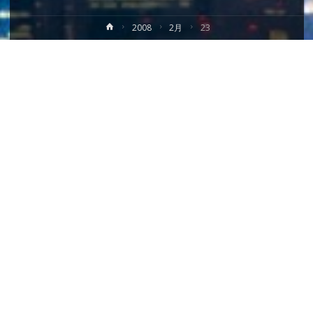
ホ
2008
2月
23
ー
ム