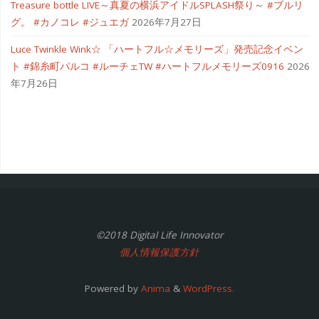
Treasure bottle LIVE～真夏の横浜アイドルSPLASH祭り～ #ブルリ
グ。 #カノコレ #ジュエガ
2026年7月27日
Luce Twinkle Wink☆ 「ハートフル☆メモリーズ」発売記念イベン
ト #錦糸町パルコ #ルーチェTW #ハートフルメモリーズ0916
2026
年7月26日
©2018 Digital Life Innovator
個人情報保護方針
Powered by
Anima
&
WordPress.