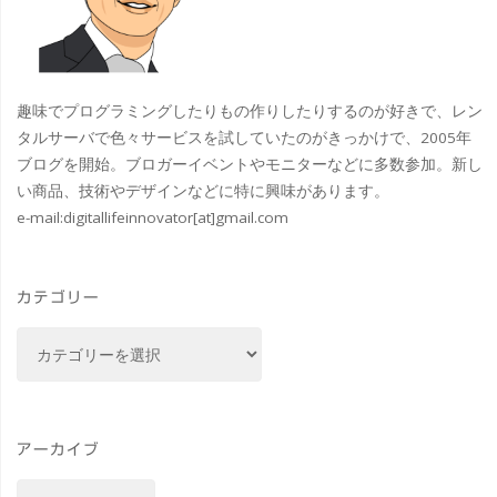
し
た"
趣味でプログラミングしたりもの作りしたりするのが好きで、レン
タルサーバで色々サービスを試していたのがきっかけで、2005年
ブログを開始。ブロガーイベントやモニターなどに多数参加。新し
い商品、技術やデザインなどに特に興味があります。
e-mail:
digitallifeinnovator[at]gmail.com
カテゴリー
カ
テ
ゴ
リ
ー
アーカイブ
ア