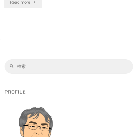
"FMV
Read more
商
品
説
明
検
会
検
索
索
に
対
象
行
PROFILE
っ
て
き
ま