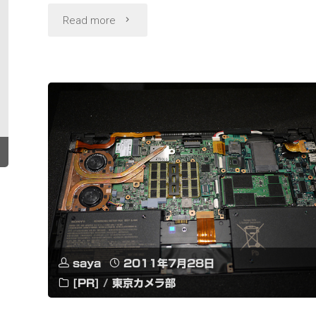
"EX-
Read more
AR9
音
楽
は
創
る
も
saya
2011年7月28日
の、
[PR]
/
東京カメラ部
ウ