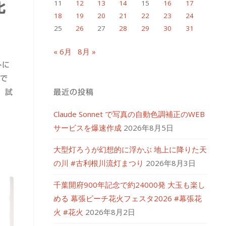
11
12
13
14
15
16
17
化
18
19
20
21
22
23
24
25
26
27
28
29
30
31
« 6月
8月 »
トに
Zで
、試
最近の投稿
Claude Sonnet で写真の自動色調補正のWEB
サービスを爆速作成
2026年8月5日
大型灯ろうが幻想的に浮かぶ 地上に降りた天
の川 #古利根川流灯まつり
2026年8月3日
千葉開府900年記念で約24000発 大玉も楽し
める 幕張ビーチ花火フェスタ2026 #幕張花
火 #花火
2026年8月2日