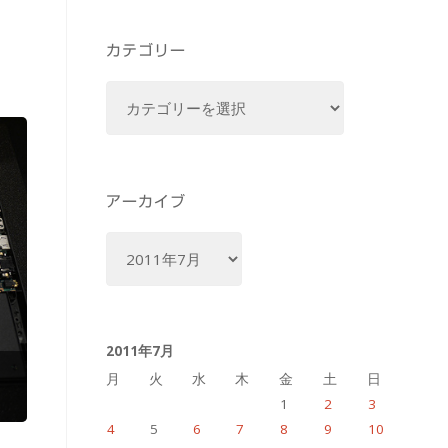
カテゴリー
カ
テ
ゴ
リ
ー
アーカイブ
ア
ー
カ
イ
2011年7月
ブ
月
火
水
木
金
土
日
1
2
3
4
5
6
7
8
9
10