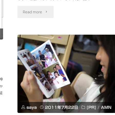
現
最
"JVC
Read more
す
強
Everio
る
の
GS-
楽
道
TD1
器"
具
独
SONY
自
NEW
神
LSI
ャ
VAIO
で
装
Z"
高
saya
2011年7月22日
[PR]
/
AMN