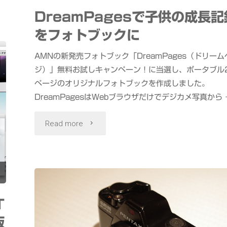
画
DreamPagesで子供の成長記
質
をフォトブックに
か
AMNの新発売フォトブック「DreamPages（ドリーム
つ
ジ）」無料お試しキャンペーン！に当選し、ポータブル
ページのオリジナルフォトブックを作成しました。
簡
DreamPagesはWebブラウザだけでデジカメ写真から 
単
"DreamPages
Read more
な
で
3D
子
動
供
T
画
の
版