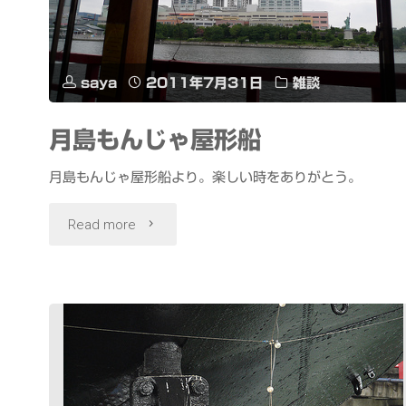
saya
2011年7月31日
雑談
月島もんじゃ屋形船
月島もんじゃ屋形船より。楽しい時をありがとう。
"月
Read more
島
も
ん
じ