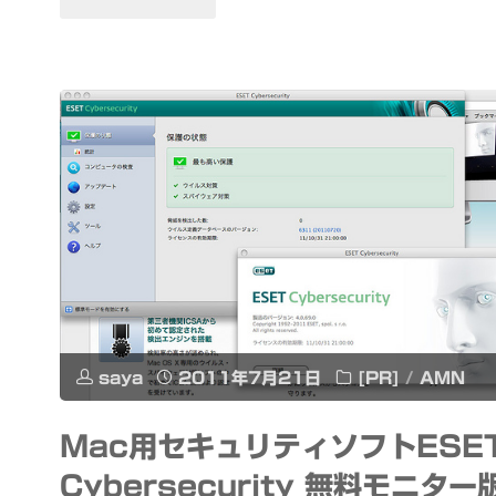
ビ
ン
な
セ
ど
グ
で
を
楽
1
し
ヶ
む"
月
saya
2011年7月21日
[PR]
/
AMN
全
番
Mac用セキュリティソフトESE
Cybersecurity 無料モニター
組