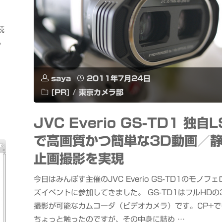
は
を
続
そ
飲
ん
の
み
saya
2011年7月24日
想
込
[PR]
/
東京カメラ部
い
ん
JVC Everio GS-TD1 独自L
を
で
で高画質かつ簡単な3D動画／
忠
進
止画撮影を実現
実
化
今日はみんぽす主催のJVC Everio GS-TD1のモノフェ
ズイベントに参加してきました。 GS-TD1はフルHDの
に
し
撮影が可能なカムコーダ（ビデオカメラ）です。CP+で
再
た
ちょっと触ったのですが、その中身に詰め …