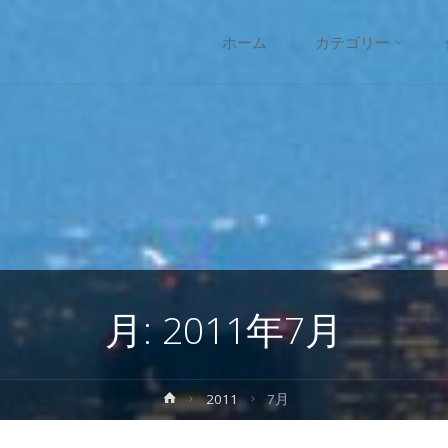
コ
ホーム
カテゴリー
ン
テ
ン
ツ
へ
月:
2011年7月
ス
キ
ホ
2011
7月
ー
ッ
ム