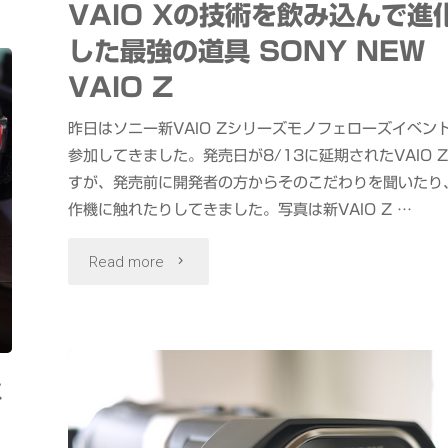
VAIO Xの技術を飲み込んで進
ッ
した最強の道具 SONY NEW
ド
VAIO Z
コ
昨日はソニー新VAIO Zシリーズモノフェローズイベン
参加してきました。発売日が8/13に延期されたVAIO 
ー
すが、発売前に開発者の方からそのこだわりを聞いたり
ン
作機に触れたりしてきました。写真は新VAIO Z …
オ
"VAIO
Read more
ー
X
デ
の
ィ
メ
技
オ
術