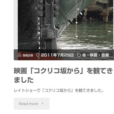
ゃ
屋
形
船"
saya
2011年7月29日
本・映画・音楽
映画「コクリコ坂から」を観てき
ました
レイトショーで「コクリコ坂から」を観てきました。
"映
Read more