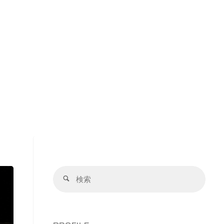
検
検
索
索
対
象: