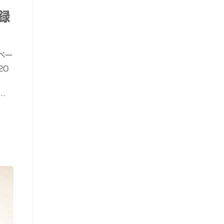
録
ペー
20
…