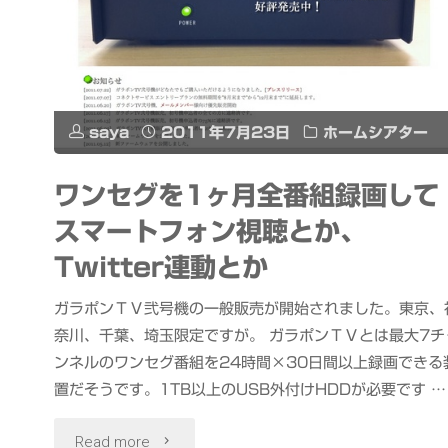
メ
ラ
で
saya
2011年7月23日
ホームシアター
撮
ワンセグを1ヶ月全番組録画して
影
スマートフォン視聴とか、
し
Twitter連動とか
て、
ガラポンＴＶ弐号機の一般販売が開始されました。東京、
3D
奈川、千葉、埼玉限定ですが。 ガラポンＴＶとは最大7チ
ンネルのワンセグ番組を24時間×30日間以上録画できる
テ
置だそうです。1TB以上のUSB外付けHDDが必要です …
レ
"ワ
Read more