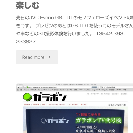
て
楽しむ
き
先日のJVC Everio GS-TD1のモノフェローズイベントの
きです。 プレゼンのあとはGS-TD1を使ってのモデルさ
ま
や車などの3D撮影体験を行いました。 13542-393-
し
233827
た"
"JVC
Read more
Everio
GS-
TD1
3D
カ