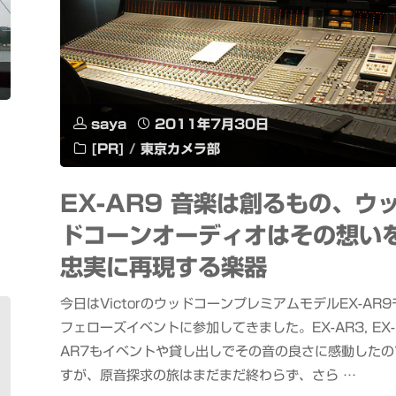
saya
2011年7月30日
[PR]
/
東京カメラ部
EX-AR9 音楽は創るもの、ウ
ドコーンオーディオはその想い
忠実に再現する楽器
今日はVictorのウッドコーンプレミアムモデルEX-AR9
フェローズイベントに参加してきました。EX-AR3, EX-
AR7もイベントや貸し出しでその音の良さに感動したの
すが、原音探求の旅はまだまだ終わらず、さら …