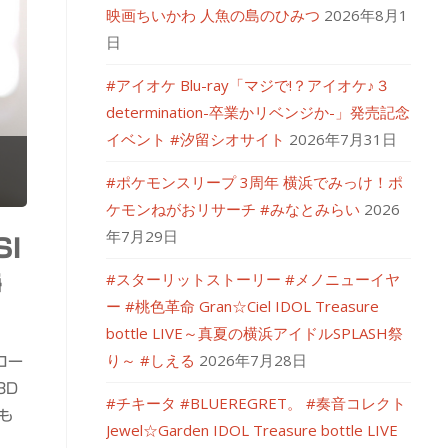
映画ちいかわ 人魚の島のひみつ
2026年8月1
日
#アイオケ Blu-ray「マジで!？アイオケ♪３
determination-卒業かリベンジか-」発売記念
イベント #汐留シオサイト
2026年7月31日
#ポケモンスリープ 3周年 横浜でみっけ！ポ
ケモンねがおリサーチ #みなとみらい
2026
年7月29日
SI
#スターリットストーリー #メノニューイヤ
静
ー #桃色革命 Gran☆Ciel IDOL Treasure
bottle LIVE～真夏の横浜アイドルSPLASH祭
り～ #しえる
2026年7月28日
ロー
3D
#チキータ #BLUEREGRET。 #奏音コレクト
も
Jewel☆Garden IDOL Treasure bottle LIVE