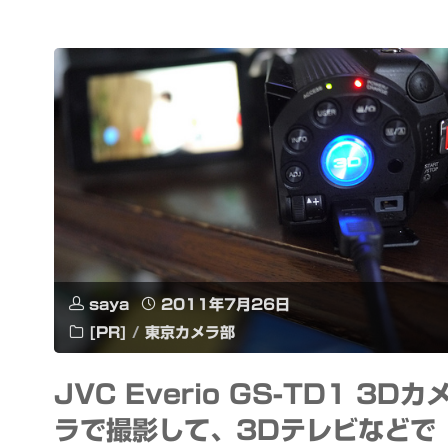
画
「コ
ク
リ
コ
坂
か
saya
2011年7月26日
ら」
[PR]
/
東京カメラ部
を
JVC Everio GS-TD1 3Dカ
観
ラで撮影して、3Dテレビなどで