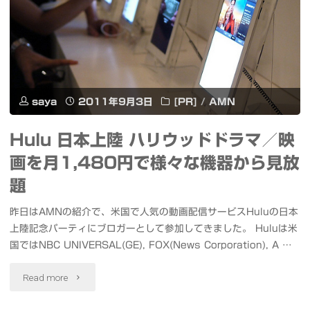
と
打
掛
ち
け
心
心
saya
2011年9月3日
[PR]
/
AMN
地、
地
ス
Hulu 日本上陸 ハリウッドドラマ／映
を
画を月1,480円で様々な機器から見放
タ
実
題
ン
現
昨日はAMNの紹介で、米国で人気の動画配信サービスHuluの日本
ド
上陸記念パーティにブロガーとして参加してきました。 Huluは米
し
に
国ではNBC UNIVERSAL(GE), FOX(News Corporation), A …
た
な
"Hulu
Read more
イ
る
日