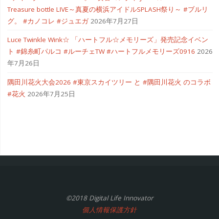
Treasure bottle LIVE～真夏の横浜アイドルSPLASH祭り～ #ブルリ
グ。 #カノコレ #ジュエガ
2026年7月27日
Luce Twinkle Wink☆ 「ハートフル☆メモリーズ」発売記念イベン
ト #錦糸町パルコ #ルーチェTW #ハートフルメモリーズ0916
2026
年7月26日
隅田川花火大会2026 #東京スカイツリー と #隅田川花火 のコラボ
#花火
2026年7月25日
©2018 Digital Life Innovator
個人情報保護方針