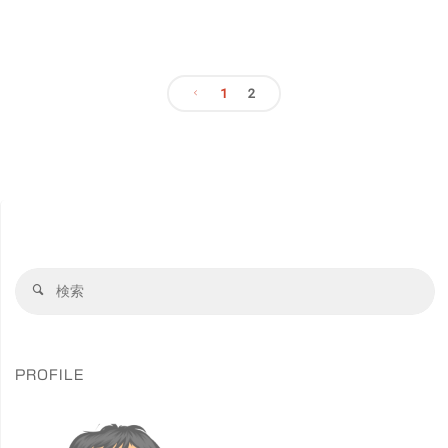
き
ん
ダ
ま
ぽ
プ
し
1
2
ぽ
タ
投
た"
プ
ー
稿
ロ
が
ジ
の
と
ェ
ペ
て
検
検
ク
索
索
も
ー
対
ト"
象
良
ジ
PROFILE
い"
送