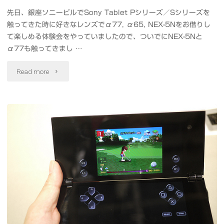
工
／
先日、銀座ソニービルでSony Tablet Pシリーズ／Sシリーズを
触ってきた時に好きなレンズでα77, α65, NEX-5Nをお借りし
夫
映
て楽しめる体験会をやっていましたので、ついでにNEX-5Nと
満
α77も触ってきまし …
画
載"
"NEX-
を
Read more
5N
月
も
1,480
触
円
っ
で
て
様々
き
な
ま
機