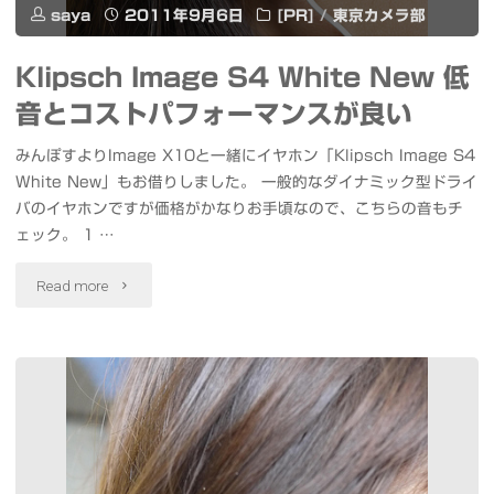
saya
2011年9月6日
[PR]
/
東京カメラ部
Klipsch Image S4 White New 低
音とコストパフォーマンスが良い
みんぽすよりImage X10と一緒にイヤホン「Klipsch Image S4
White New」もお借りしました。 一般的なダイナミック型ドライ
バのイヤホンですが価格がかなりお手頃なので、こちらの音もチ
ェック。 1 …
"Klipsch
Read more
Image
S4
White
New