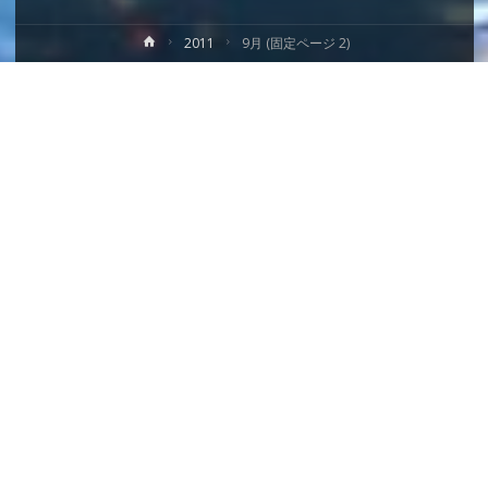
ホ
2011
9月
(固定ページ 2)
ー
ム