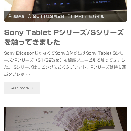
し
器
た
か
saya
2011年9月2日
[PR]
/
モバイル
ビ
ら
Sony Tablet Pシリーズ/Sシリーズ
ュ
見
を触ってきました
ー
放
Sony EricssonじゃなくてSony自体が出すSony Tablet Sシリ
ーズ/Pシリーズ（S1/S2改め）を銀座ソニービルで触ってきまし
フ
題"
た。 Sシリーズはリビングにおくタブレット、Pシリーズは持ち運
ァ
ぶタブレッ …
イ
"Sony
Read more
ン
Tablet
ダ
P
ー
シ