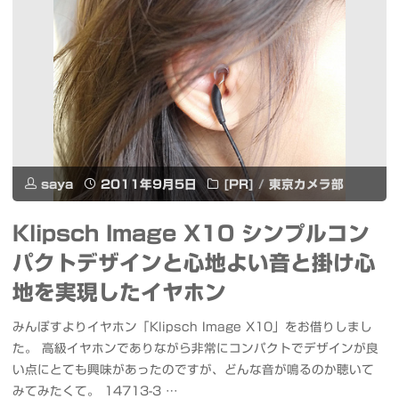
低
音
と
コ
ス
saya
2011年9月5日
[PR]
/
東京カメラ部
ト
パ
Klipsch Image X10 シンプルコン
フ
パクトデザインと心地よい音と掛け心
地を実現したイヤホン
ォ
みんぽすよりイヤホン「Klipsch Image X10」をお借りしまし
ー
た。 高級イヤホンでありながら非常にコンパクトでデザインが良
マ
い点にとても興味があったのですが、どんな音が鳴るのか聴いて
みてみたくて。 14713-3 …