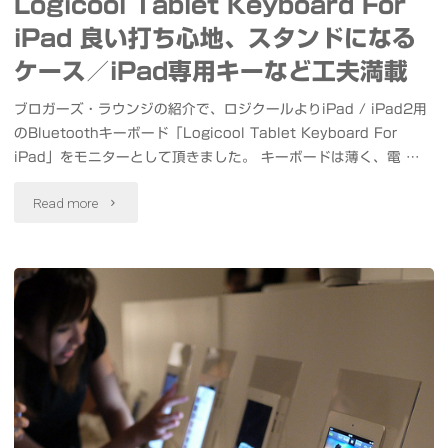
Logicool Tablet Keyboard For
ト
iPad 良い打ち心地、スタンドになる
ケース／iPad専用キーなど工夫満載
デ
ザ
ブロガーズ・ラウンジの紹介で、ロジクールよりiPad / iPad2用
のBluetoothキーボード「Logicool Tablet Keyboard For
イ
iPad」をモニターとして頂きました。 キーボードは薄く、電 …
ン
"Logicool
Read more
と
Tablet
心
Keyboard
地
For
よ
iPad
い
良
音
い