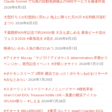
Claude Sonnet で写真の自動色調補正のWEBサービスを爆速作成
2026年8月5日
大型灯ろうが幻想的に浮かぶ 地上に降りた天の川 #古利根川流灯
まつり
2026年8月3日
千葉開府900年記念で約24000発 大玉も楽しめる 幕張ビーチ花火
フェスタ2026 #幕張花火 #花火
2026年8月2日
映画ちいかわ 人魚の島のひみつ
2026年8月1日
#アイオケ Blu-ray「マジで!？アイオケ♪３ determination-卒業かリ
ベンジか-」発売記念イベント #汐留シオサイト
2026年7月31日
#ポケモンスリープ 3周年 横浜でみっけ！ポケモンねがおリサーチ
#みなとみらい
2026年7月29日
#スターリットストーリー #メノニューイヤー #桃色革命
Gran☆Ciel IDOL Treasure bottle LIVE～真夏の横浜アイドル
SPLASH祭り～ #しえる
2026年7月28日
#チキータ #BLUEREGRET。 #奏音コレクト Jewel☆Garden IDOL