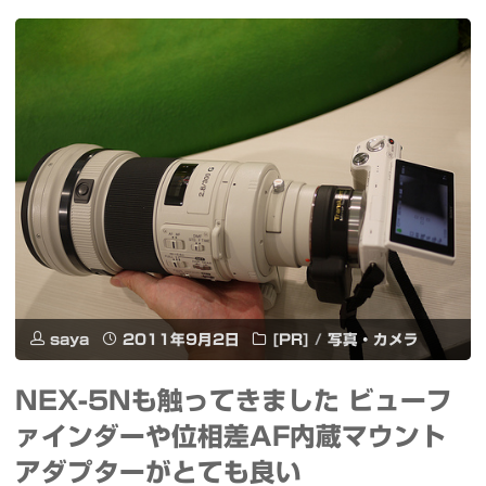
ヤ
ケ
本
ホ
ー
上
ン"
ス
陸
／
ハ
iPad
リ
専
ウ
用
ッ
キ
ド
saya
2011年9月2日
[PR]
/
写真・カメラ
ー
ド
NEX-5Nも触ってきました ビューフ
な
ラ
ァインダーや位相差AF内蔵マウント
ど
アダプターがとても良い
マ