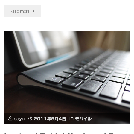
ン
"Klipsch
Read more
ス
Image
が
X10
良
シ
い"
ン
プ
ル
コ
ン
パ
saya
2011年9月4日
モバイル
ク