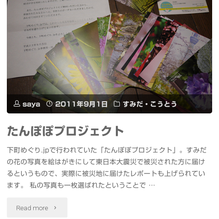
や
リ
位
ー
相
ズ/S
差
シ
AF
リ
内
ー
saya
2011年9月1日
すみだ・こうとう
蔵
ズ
たんぽぽプロジェクト
マ
を
下町めぐり.jpで行われていた「たんぽぽプロジェクト」。すみだ
ウ
触
の花の写真を絵はがきにして東日本大震災で被災された方に届け
るというもので、実際に被災地に届けたレポートも上げられてい
ン
っ
ます。 私の写真も一枚選ばれたということで …
ト
て
"た
Read more
ア