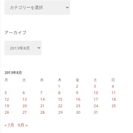
カ
テ
ゴ
リ
ー
アーカイブ
ア
ー
カ
イ
ブ
2013年8月
月
火
水
木
金
土
日
1
2
3
4
5
6
7
8
9
10
11
12
13
14
15
16
17
18
19
20
21
22
23
24
25
26
27
28
29
30
31
« 7月
9月 »