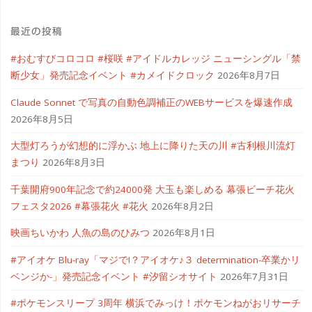
最近の投稿
#おむすびコロコロ #桜咲 #アイドルカレッジ ニューシングル「禁
断少女」発売記念イベント #カメイドクロック
2026年8月7日
Claude Sonnet で写真の自動色調補正のWEBサービスを爆速作成
2026年8月5日
大型灯ろうが幻想的に浮かぶ 地上に降りた天の川 #古利根川流灯
まつり
2026年8月3日
千葉開府900年記念で約24000発 大玉も楽しめる 幕張ビーチ花火
フェスタ2026 #幕張花火 #花火
2026年8月2日
映画ちいかわ 人魚の島のひみつ
2026年8月1日
#アイオケ Blu-ray「マジで!？アイオケ♪３ determination-卒業かリ
ベンジか-」発売記念イベント #汐留シオサイト
2026年7月31日
#ポケモンスリープ 3周年 横浜でみっけ！ポケモンねがおリサーチ