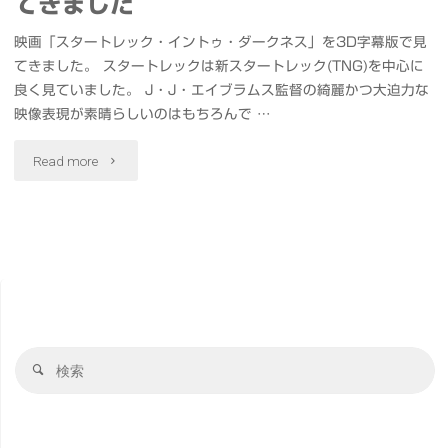
てきました
映画「スタートレック・イントゥ・ダークネス」を3D字幕版で見
てきました。 スタートレックは新スタートレック(TNG)を中心に
良く見ていました。 J・J・エイブラムス監督の綺麗かつ大迫力な
映像表現が素晴らしいのはもちろんで …
"映
Read more
画
Star
Trek
Into
検
Darkness
検
索
索
見
対
象
て