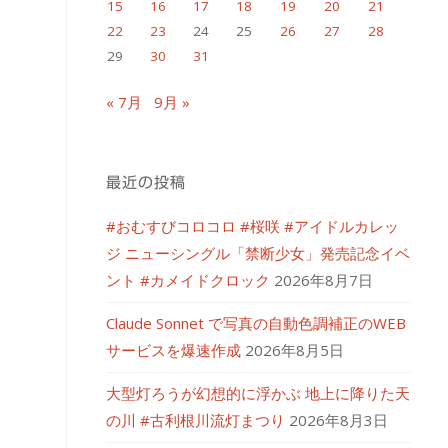
15
16
17
18
19
20
21
22
23
24
25
26
27
28
29
30
31
« 7月
9月 »
最近の投稿
#おむすびコロコロ #桜咲 #アイドルカレッ
ジ ニューシングル「禁断少女」発売記念イベ
ント #カメイドクロック
2026年8月7日
Claude Sonnet で写真の自動色調補正のWEB
サービスを爆速作成
2026年8月5日
大型灯ろうが幻想的に浮かぶ 地上に降りた天
の川 #古利根川流灯まつり
2026年8月3日