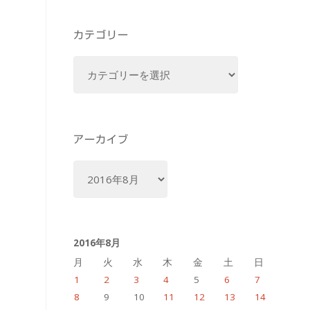
カテゴリー
カ
テ
ゴ
リ
ー
アーカイブ
ア
ー
カ
イ
2016年8月
ブ
月
火
水
木
金
土
日
1
2
3
4
5
6
7
8
9
10
11
12
13
14