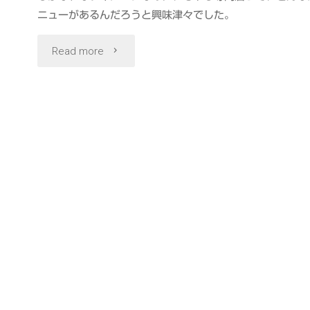
ニューがあるんだろうと興味津々でした。
"様々
Read more
な
も
や
し
料
理
を
つ