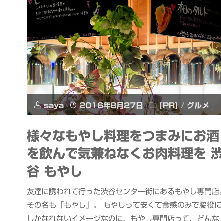
saya
2016年8月27日
[PR]
/
グルメ
様々なもやし料理をつまみにお酒
を飲んで気兼ねなくお肉料理を 
谷 もやし
友達に誘われて行った渋谷センター街にあるもやし専門店
その名も「もやし」。 もやしって安くて食感のみで脇役
しかなれないイメージなのに、もやし専門店って、どんな