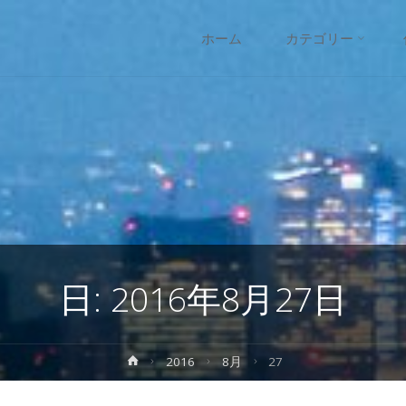
コ
ホーム
カテゴリー
ン
テ
ン
ツ
へ
日:
2016年8月27日
ス
キ
ホ
2016
8月
27
ー
ッ
ム