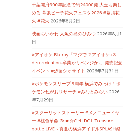
千葉開府900年記念で約24000発 大玉も楽し
める 幕張ビーチ花火フェスタ2026 #幕張花
火 #花火
2026年8月2日
映画ちいかわ 人魚の島のひみつ
2026年8月1
日
#アイオケ Blu-ray「マジで!？アイオケ♪３
determination-卒業かリベンジか-」発売記念
イベント #汐留シオサイト
2026年7月31日
#ポケモンスリープ 3周年 横浜でみっけ！ポ
ケモンねがおリサーチ #みなとみらい
2026
年7月29日
#スターリットストーリー #メノニューイヤ
ー #桃色革命 Gran☆Ciel IDOL Treasure
bottle LIVE～真夏の横浜アイドルSPLASH祭