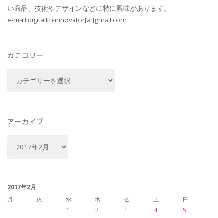
ン
い商品、技術やデザインなどに特に興味があります。
e-mail:
digitallifeinnovator[at]gmail.com
ク
ヴ
カテゴリー
ァ
カ
洞
テ
ゴ
窟
リ
#brno
ー
アーカイブ
#
ア
ー
ブ
カ
イ
ル
ブ
2017年2月
ノ
月
火
水
木
金
土
日
1
2
3
4
5
#visitCzech