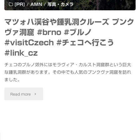
[PR]
/
AMN
/
写真・カメラ
マツォハ渓谷や鍾乳洞クルーズ プンク
ヴァ洞窟 #brno #ブルノ
#visitCzech #チェコへ行こう
#link_cz
チェコのブルノ郊外にはモラヴィア・カルスト洞窟群という巨大
な鍾乳洞群があります。その中でも人気のプンクヴァ洞窟を訪れ
ました。
"マ
Read more
ツ
ォ
ハ