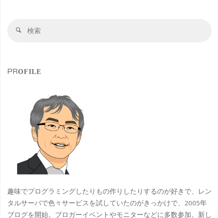
渓
検
谷
検
索
索
や
対
象
鍾
PROFILE
乳
洞
ク
ル
ー
ズ
趣味でプログラミングしたりもの作りしたりするのが好きで、レン
プ
タルサーバで色々サービスを試していたのがきっかけで、2005年
ブログを開始。ブロガーイベントやモニターなどに多数参加。新し