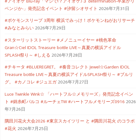
#アイオケ Blu-ray「マジで!？アイオケ♪３ determination-卒業かリ
ベンジか-」発売記念イベント #汐留シオサイト
2026年7月31日
#ポケモンスリープ 3周年 横浜でみっけ！ポケモンねがおリサーチ
#みなとみらい
2026年7月29日
#スターリットストーリー #メノニューイヤー #桃色革命
Gran☆Ciel IDOL Treasure bottle LIVE～真夏の横浜アイドル
SPLASH祭り～ #しえる
2026年7月28日
#チキータ #BLUEREGRET。 #奏音コレクト Jewel☆Garden IDOL
Treasure bottle LIVE～真夏の横浜アイドルSPLASH祭り～ #ブルリ
グ。 #カノコレ #ジュエガ
2026年7月27日
Luce Twinkle Wink☆ 「ハートフル☆メモリーズ」発売記念イベン
ト #錦糸町パルコ #ルーチェTW #ハートフルメモリーズ0916
2026
年7月26日
隅田川花火大会2026 #東京スカイツリー と #隅田川花火 のコラボ
#花火
2026年7月25日