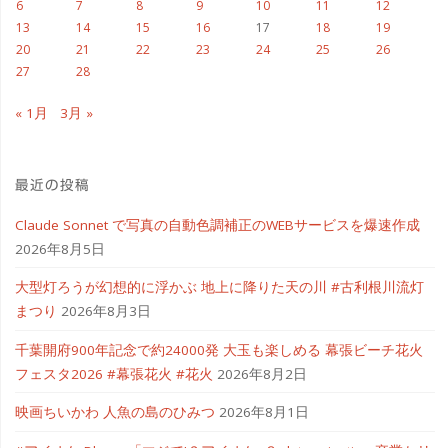
6
7
8
9
10
11
12
13
14
15
16
17
18
19
#
20
21
22
23
24
25
26
27
28
チ
« 1月
3月 »
ェ
コ
最近の投稿
へ
Claude Sonnet で写真の自動色調補正のWEBサービスを爆速作成
行
2026年8月5日
こ
大型灯ろうが幻想的に浮かぶ 地上に降りた天の川 #古利根川流灯
まつり
2026年8月3日
う
千葉開府900年記念で約24000発 大玉も楽しめる 幕張ビーチ花火
#link_cz"
フェスタ2026 #幕張花火 #花火
2026年8月2日
映画ちいかわ 人魚の島のひみつ
2026年8月1日