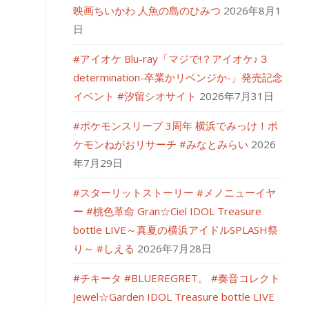
映画ちいかわ 人魚の島のひみつ
2026年8月1
日
#アイオケ Blu-ray「マジで!？アイオケ♪３
determination-卒業かリベンジか-」発売記念
イベント #汐留シオサイト
2026年7月31日
#ポケモンスリープ 3周年 横浜でみっけ！ポ
ケモンねがおリサーチ #みなとみらい
2026
年7月29日
#スターリットストーリー #メノニューイヤ
ー #桃色革命 Gran☆Ciel IDOL Treasure
bottle LIVE～真夏の横浜アイドルSPLASH祭
り～ #しえる
2026年7月28日
#チキータ #BLUEREGRET。 #奏音コレクト
Jewel☆Garden IDOL Treasure bottle LIVE