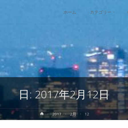
コ
ホーム
カテゴリー
ン
テ
ン
ツ
へ
日:
2017年2月12日
ス
キ
ホ
2017
2月
12
ー
ッ
ム