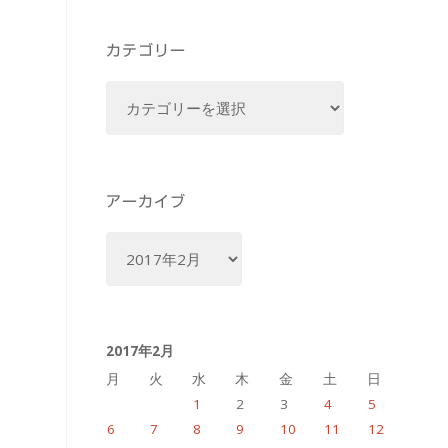
カテゴリー
カ
テ
ゴ
リ
ー
アーカイブ
ア
ー
カ
イ
2017年2月
ブ
月
火
水
木
金
土
日
1
2
3
4
5
6
7
8
9
10
11
12