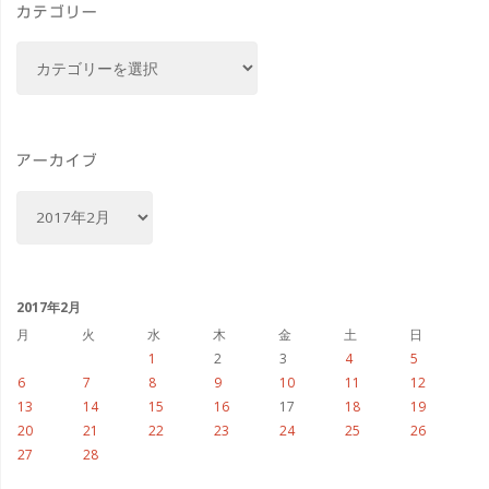
カテゴリー
#
カ
ブ
テ
ゴ
ル
リ
ノ
ー
アーカイブ
#visitCzech
ア
ー
#
カ
イ
チ
ブ
2017年2月
ェ
月
火
水
木
金
土
日
1
2
3
4
5
コ
6
7
8
9
10
11
12
13
14
15
16
17
18
19
へ
20
21
22
23
24
25
26
27
28
行