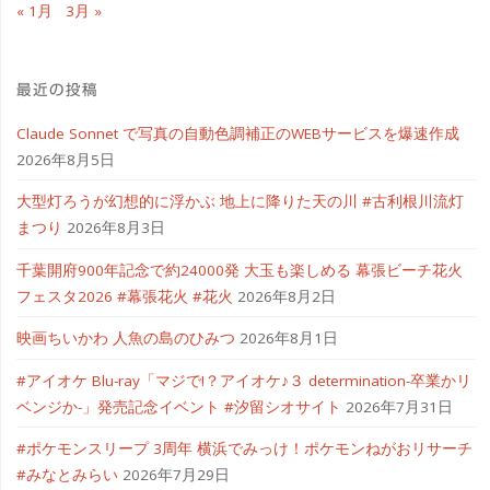
« 1月
3月 »
こ
う
最近の投稿
#link_cz"
Claude Sonnet で写真の自動色調補正のWEBサービスを爆速作成
2026年8月5日
大型灯ろうが幻想的に浮かぶ 地上に降りた天の川 #古利根川流灯
まつり
2026年8月3日
千葉開府900年記念で約24000発 大玉も楽しめる 幕張ビーチ花火
フェスタ2026 #幕張花火 #花火
2026年8月2日
映画ちいかわ 人魚の島のひみつ
2026年8月1日
#アイオケ Blu-ray「マジで!？アイオケ♪３ determination-卒業かリ
ベンジか-」発売記念イベント #汐留シオサイト
2026年7月31日
#ポケモンスリープ 3周年 横浜でみっけ！ポケモンねがおリサーチ
#みなとみらい
2026年7月29日