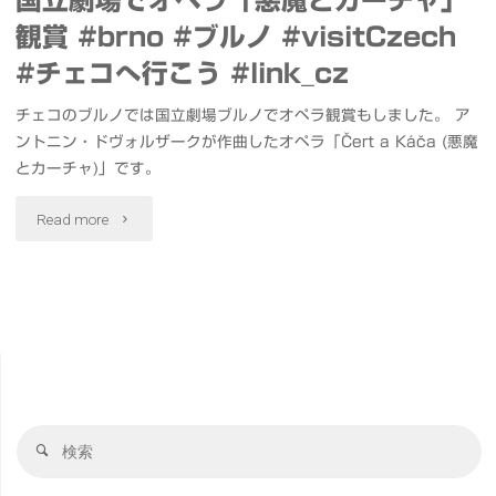
観賞 #brno #ブルノ #visitCzech
#チェコへ行こう #link_cz
チェコのブルノでは国立劇場ブルノでオペラ観賞もしました。 ア
ントニン・ドヴォルザークが作曲したオペラ「Čert a Káča (悪魔
とカーチャ)」です。
"国
Read more
立
劇
場
で
検
オ
検
索
索
ペ
対