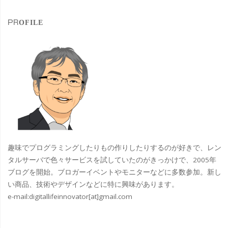
象
ラ
PROFILE
「悪
魔
と
カ
ー
チ
趣味でプログラミングしたりもの作りしたりするのが好きで、レン
ャ」
タルサーバで色々サービスを試していたのがきっかけで、2005年
ブログを開始。ブロガーイベントやモニターなどに多数参加。新し
観
い商品、技術やデザインなどに特に興味があります。
e-mail:
digitallifeinnovator[at]gmail.com
賞
#brno