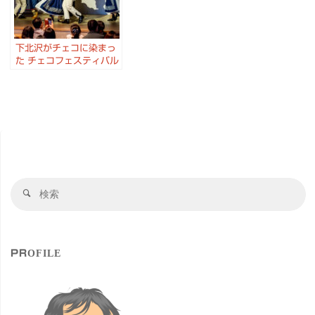
下北沢がチェコに染まっ
た チェコフェスティバル
2022 in 東京 #チェコ親
善アンバサダー
検
検
索
索
対
象
PROFILE