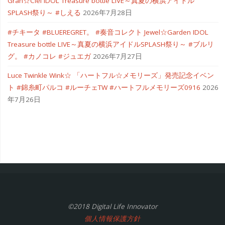
Gran☆Ciel IDOL Treasure bottle LIVE～真夏の横浜アイドル
SPLASH祭り～ #しえる
2026年7月28日
#チキータ #BLUEREGRET。 #奏音コレクト Jewel☆Garden IDOL
Treasure bottle LIVE～真夏の横浜アイドルSPLASH祭り～ #ブルリ
グ。 #カノコレ #ジュエガ
2026年7月27日
Luce Twinkle Wink☆ 「ハートフル☆メモリーズ」発売記念イベン
ト #錦糸町パルコ #ルーチェTW #ハートフルメモリーズ0916
2026
年7月26日
©2018 Digital Life Innovator
個人情報保護方針