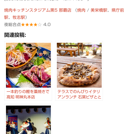
焼肉キッチンスタジアム黒5 那覇店
（
焼肉
/
美栄橋駅
、
県庁前
駅
、
牧志駅
）
夜総合点
★★★★
☆
4.0
関連投稿:
一本釣りの鰹を藁焼きで
テラスでのんびりイタリ
高知 明神丸本店
アンランチ 石窯ピザとと
れたてサラダバー 酒々井
たんぽぽ