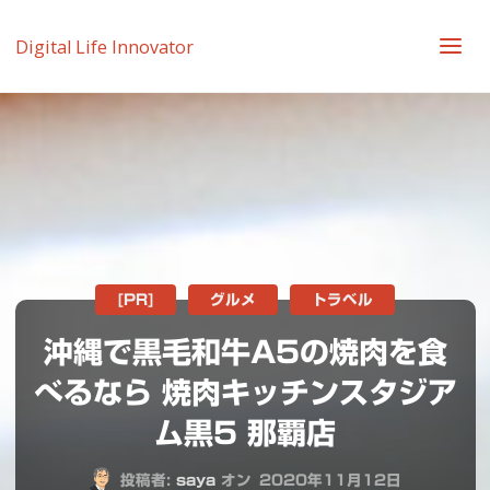
Digital Life Innovator
[PR]
グルメ
トラベル
沖縄で黒毛和牛A5の焼肉を食
べるなら 焼肉キッチンスタジア
ム黒5 那覇店
投稿者:
saya
オン
2020年11月12日