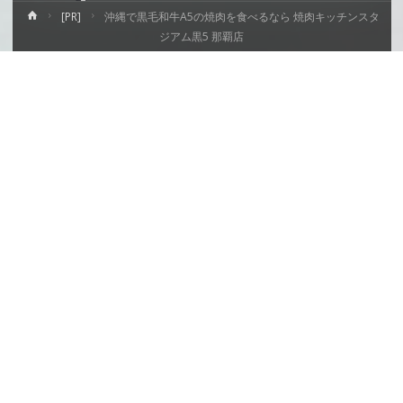
ホ
[PR]
沖縄で黒毛和牛A5の焼肉を食べるなら 焼肉キッチンスタ
ー
ジアム黒5 那覇店
ム