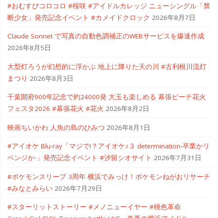
#おむすびコロコロ #桜咲 #アイドルカレッジ ニューシングル「禁
断少女」発売記念イベント #カメイドクロック
2026年8月7日
Claude Sonnet で写真の自動色調補正のWEBサービスを爆速作成
2026年8月5日
大型灯ろうが幻想的に浮かぶ 地上に降りた天の川 #古利根川流灯
まつり
2026年8月3日
千葉開府900年記念で約24000発 大玉も楽しめる 幕張ビーチ花火
フェスタ2026 #幕張花火 #花火
2026年8月2日
映画ちいかわ 人魚の島のひみつ
2026年8月1日
#アイオケ Blu-ray「マジで!？アイオケ♪３ determination-卒業かリ
ベンジか-」発売記念イベント #汐留シオサイト
2026年7月31日
#ポケモンスリープ 3周年 横浜でみっけ！ポケモンねがおリサーチ
#みなとみらい
2026年7月29日
#スターリットストーリー #メノニューイヤー #桃色革命