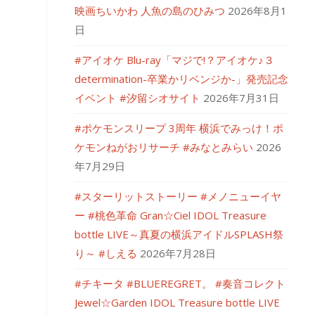
映画ちいかわ 人魚の島のひみつ
2026年8月1
日
#アイオケ Blu-ray「マジで!？アイオケ♪３
determination-卒業かリベンジか-」発売記念
イベント #汐留シオサイト
2026年7月31日
#ポケモンスリープ 3周年 横浜でみっけ！ポ
ケモンねがおリサーチ #みなとみらい
2026
年7月29日
#スターリットストーリー #メノニューイヤ
ー #桃色革命 Gran☆Ciel IDOL Treasure
bottle LIVE～真夏の横浜アイドルSPLASH祭
り～ #しえる
2026年7月28日
#チキータ #BLUEREGRET。 #奏音コレクト
Jewel☆Garden IDOL Treasure bottle LIVE