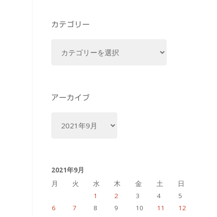
カテゴリー
カ
テ
ゴ
リ
ー
アーカイブ
ア
ー
カ
イ
2021年9月
ブ
月
火
水
木
金
土
日
1
2
3
4
5
6
7
8
9
10
11
12