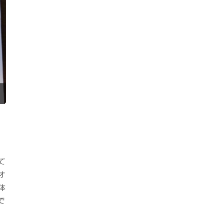
て
オ
体
で