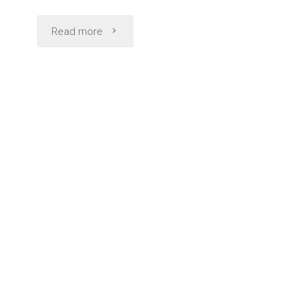
"オ
Read more
ン
ラ
イ
ン
で
ス
マ
ホ