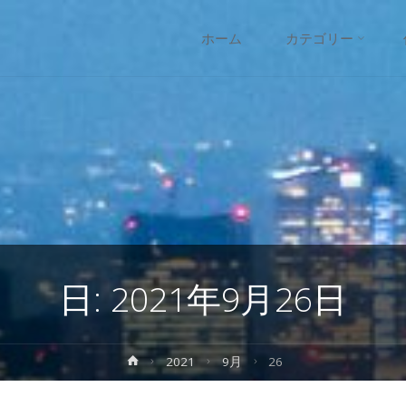
コ
ホーム
カテゴリー
ン
テ
ン
ツ
へ
日:
2021年9月26日
ス
キ
ホ
2021
9月
26
ー
ッ
ム