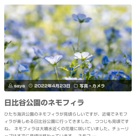
#
バ
藤
j7+
#OM1"
を
iRobot
Home
ア
プ
saya
2022年4月23日
写真・カメラ
リ
日比谷公園のネモフィラ
で
ひたち海浜公園のネモフィラが見頃らしいですが、近場でネモフ
使
ィラが楽しめる日比谷公園に行ってきました。 つつじも見頃です
ね。 ネモフィラは大噴水近くの花壇に咲いていました。チューリ
っ