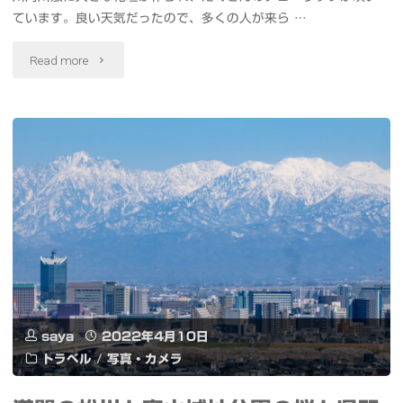
立
ています。良い天気だったので、多くの人が来ら …
#OM1"
"足
Read more
立
区
立
都
市
農
業
saya
2022年4月10日
公
トラベル
/
写真・カメラ
園