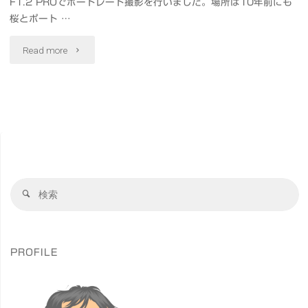
富
F1.2 PROでポートレート撮影を行いました。場所は10年前にも
影
桜とポート …
山
皇
"OM-
Read more
#
居
1
桜
外
で
#OM1"
苑
桜
北
ポ
の
検
ー
検
索
丸
索
ト
対
公
象
レ
PROFILE
園
ー
#
ト