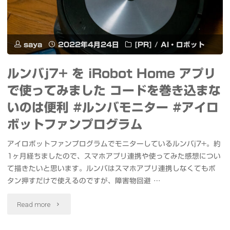
石
り
神
昼
saya
2022年4月24日
[PR]
/
AI・ロボット
井
と
公
ルンバj7+ を iRobot Home アプリ
夜
で使ってみました コードを巻き込まな
園
の
いのは便利 #ルンバモニター #アイロ
#OM1"
藤
ボットファンプログラム
#
アイロボットファンプログラムでモニターしているルンバj7+。約
1ヶ月経ちましたので、スマホアプリ連携や使ってみた感想につい
亀
て描きたいと思います。ルンバはスマホアプリ連携しなくてもボ
戸
タン押すだけで使えるのですが、障害物回避 …
天
"ル
Read more
神
ン