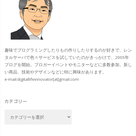
千
@
鳥
飛
ヶ
鳥
淵
山
趣味でプログラミングしたりもの作りしたりするのが好きで、レン
と
公
タルサーバで色々サービスを試していたのがきっかけで、2005年
#
ブログを開始。ブロガーイベントやモニターなどに多数参加。新し
園
い商品、技術やデザインなどに特に興味があります。
牛
e-mail:
digitallifeinnovator[at]gmail.com
#
ヶ
桜
淵
カテゴリー
#
の
カ
ポ
テ
#
ゴ
ー
リ
白