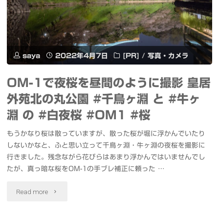
花
富
壇
山
と
城
saya
2022年4月7日
[PR]
/
写真・カメラ
江
址
OM-1で夜桜を昼間のように撮影 皇居
北
公
外苑北の丸公園 #千鳥ヶ淵 と #牛ヶ
五
園
淵 の #白夜桜 #OM1 #桜
色
の
もうかなり桜は散っていますが、散った桜が堀に浮かんでいたり
桜
しないかなと、ふと思い立って千鳥ヶ淵・牛ヶ淵の夜桜を撮影に
桜
行きました。残念ながら花びらはあまり浮かんではいませんでし
#
と
たが、真っ暗な桜をOM-1の手ブレ補正に頼った …
チ
呉
"OM-
Read more
ュ
羽
1