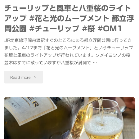
特
チューリップと風車と八重桜のライト
エ
別
アップ #花と光のムーブメント 都立浮
ッ
ラ
間公園 #チューリップ #桜 #OM1
グ
イ
JR埼京線浮間舟渡駅すぐのところにある都立浮間公園に行ってき
ました。4/17まで「花と光のムーブメント」というチューリップ
「#
テ
花壇と風車のライトアップが行われています。ソメイヨシノの桜
ク
並木はすでに散っていますが八重桜が満開で …
ィ
ラ
"チ
ン
Read more
ス
ュ
グ
リ
ー
#
ツ
リ
東
ェ」
ッ
京
を
プ