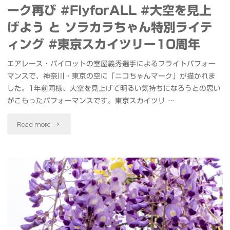
込
ーク再び #FlyforALL #大空を見上
げよう と ソラカラちゃん特別ライテ
ま
ィング #東京スカイツリー10周年
な
エアレース・パイロットの室屋義秀選手によるフライトパフォー
い
マンスで、神奈川・東京の空に「ニコちゃんマーク」が描かれま
の
した。1年前同様、大空を見上げて明るい気持ちになろうとの思い
がこもったパフォーマンスです。東京スカイツリ …
は
"東
Read more
便
京
利
ス
#
カ
ル
イ
ン
ツ