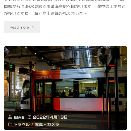
サ
メ
岡駅からはJR氷見線で雨晴海岸駅へ向かいます。 途中は工場など
タ
が多いですね。 海と立山連峰が見えました …
ダ
ン
リ
"雨
ー
Read more
ト
ア
晴
#
都
ン
海
チ
立
コ
岸・
ェ
浮
ー
義
コ
間
ス
経
を
公
で
岩
知
園
昼
や
ろ
#
シ
saya
2022年4月13日
新
う"
チ
トラベル
/
写真・カメラ
ャ