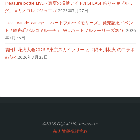
Treasure bottle LIVE～真夏の横浜アイドルSPLASH祭り～ #ブルリ
グ。 #カノコレ #ジュエガ
2026年7月27日
Luce Twinkle Wink☆ 「ハートフル☆メモリーズ」発売記念イベン
ト #錦糸町パルコ #ルーチェTW #ハートフルメモリーズ0916
2026
年7月26日
隅田川花火大会2026 #東京スカイツリー と #隅田川花火 のコラボ
#花火
2026年7月25日
©2018 Digital Life Innovator
個人情報保護方針