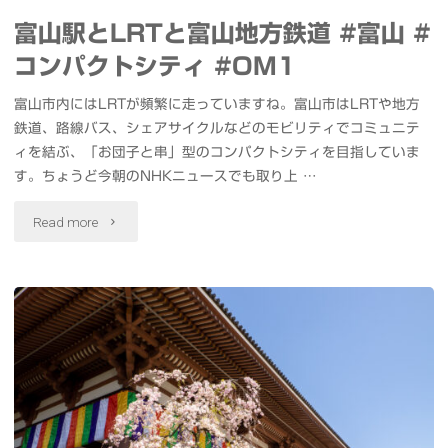
湊
ュ
ン
富山駅とLRTと富山地方鉄道 #富山 #
大
ー
コンパクトシティ #OM1
六
橋
リ
富山市内にはLRTが頻繁に走っていますね。富山市はLRTや地方
本
と
鉄道、路線バス、シェアサイクルなどのモビリティでコミュニテ
ッ
木
ィを結ぶ、「お団子と串」型のコンパクトシティを目指していま
立
プ
す。ちょうど今朝のNHKニュースでも取り上 …
Mercedes
山
#
"富
Read more
me
連
桜
山
Tokyo
峰
#OM1"
駅
UPSTAIRS"
#
と
富
LRT
山
と
#OM1"