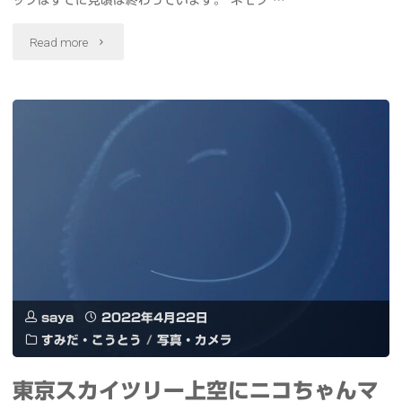
ップはすでに見頃は終わっています。 ネモフ …
て
"日
Read more
み
比
ま
谷
し
公
た
園
コ
の
ー
ネ
ド
モ
を
saya
2022年4月22日
フ
巻
すみだ・こうとう
/
写真・カメラ
ィ
き
東京スカイツリー上空にニコちゃんマ
ラ"