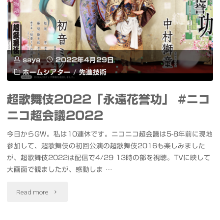
プ
ン
シ
saya
2022年4月29日
ョ
ホームシアター
/
先進技術
ー
超歌舞伎2022「永遠花誉功」 #ニコ
ス
ニコ超会議2022
テ
今日からGW。私は10連休です。ニコニコ超会議は5-8年前に現地
ー
参加して、超歌舞伎の初回公演の超歌舞伎2016も楽しみました
が、超歌舞伎2022は配信で4/29 13時の部を視聴。TVに映して
ジ
大画面で観ましたが、感動しま …
と
"超
Read more
カ
歌