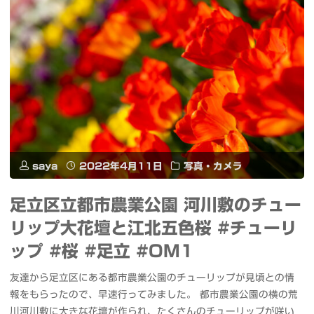
ン
大
パ
師
ク
の
ト
し
シ
だ
テ
れ
saya
2022年4月11日
写真・カメラ
ィ
桜
#OM1"
足立区立都市農業公園 河川敷のチュー
#
リップ大花壇と江北五色桜 #チューリ
桜
ップ #桜 #足立 #OM1
#
友達から足立区にある都市農業公園のチューリップが見頃との情
報をもらったので、早速行ってみました。 都市農業公園の横の荒
足
川河川敷に大きな花壇が作られ、たくさんのチューリップが咲い