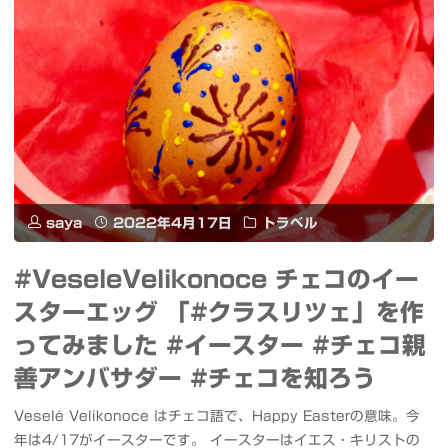
神
ー
フ
の
ク
ァ
藤
再
ン
と
び
プ
亀
#FlyforALL
ロ
戸
#
saya
2022年4月17日
トラベル
グ
ビ
大
#VeseleVelikonoce チェコのイー
ラ
ア"
空
スターエッグ 「#クラスリツェ」を作
ム"
ってみました #イースター #チェコ親
を
善アンバサダー #チェコを知ろう
見
Veselé Velikonoce はチェコ語で、Happy Easterの意味。今
上
年は4/17がイースターです。 イースターはイエス・キリストの