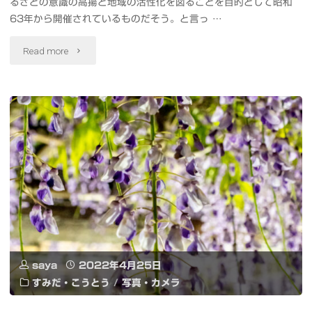
るさとの意識の高揚と地域の活性化を図ることを目的として昭和
コ
63年から開催されているものだそう。と言っ …
び
超
"照
Read more
あ
会
姫
マ
議
伝
#BUTCHEROHYAMA"
2022"
説
の
舞
台
演
saya
2022年4月25日
技
すみだ・こうとう
/
写真・カメラ
と