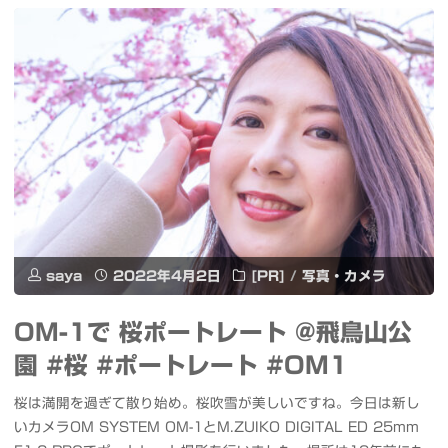
ー
山
で
リ
公
夜
ッ
園
桜
プ
か
を
#
ら
昼
桜
の
間
#
立
の
saya
2022年4月2日
[PR]
/
写真・カメラ
足
山
よ
立
OM-1で 桜ポートレート @飛鳥山公
連
う
#OM1"
園 #桜 #ポートレート #OM1
峰
に
桜は満開を過ぎて散り始め。桜吹雪が美しいですね。今日は新し
#
撮
いカメラOM SYSTEM OM-1とM.ZUIKO DIGITAL ED 25mm