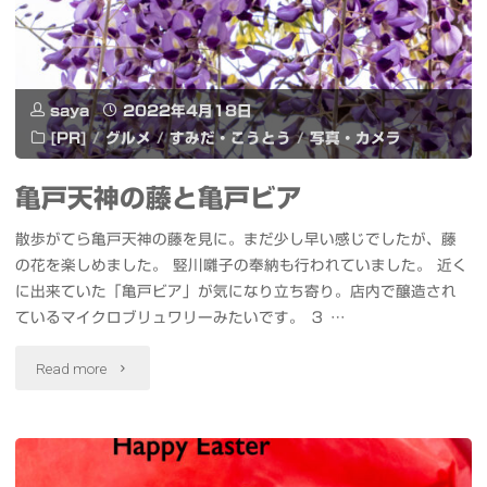
バ
リ
モ
ー
ニ
saya
2022年4月18日
上
タ
[PR]
/
グルメ
/
すみだ・こうとう
/
写真・カメラ
空
ー
亀戸天神の藤と亀戸ビア
に
#
散歩がてら亀戸天神の藤を見に。まだ少し早い感じでしたが、藤
ニ
ア
の花を楽しめました。 竪川囃子の奉納も行われていました。 近く
に出来ていた「亀戸ビア」が気になり立ち寄り。店内で醸造され
コ
イ
ているマイクロブリュワリーみたいです。 ３ …
ち
ロ
"亀
Read more
ゃ
ボ
戸
ん
ッ
天
マ
ト