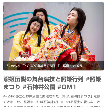
メ
舞
ク
伎
ロ
2022「永
横
遠
丁
花
#
誉
カ
功」
saya
2022年4月26日
写真・カメラ
メ
#
ク
照姫伝説の舞台演技と照姫行列 #照姫
ニ
まつり #石神井公園 #OM1
ロ
コ
4/24に都立石神井公園で開催された「第35回照姫まつり」を観
#THEREDCATS
ニ
てきました。照姫まつりは石神井城にまつわる歴史に親しみ、ふ
#