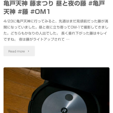
亀戸天神 藤まつり 昼と夜の藤 #亀戸
照
天神 #藤 #OM1
姫
4/23に亀戸天神に行ってみると、先週はまだ見頃前だった藤が満
行
開になっていました。昼と夜に立ち寄ってOM-1で撮影してきまし
た。どちらもかなりの人出でした。 長く垂れ下がった藤はキレイ
列
ですね。 夜は藤がライトアップされて …
#
"亀
Read more
照
戸
姫
天
ま
神
つ
藤
り
ま
#
つ