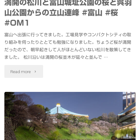
満開の松川と富山城址公園の桜と呉羽
河
山公園からの立山連峰 #富山 #桜
川
#OM1
敷
富山へ出張に行ってきました。工場見学やコンパクトシティの取
り組みを伺ったりととても勉強になりました。ちょうど桜が満開
の
だったので、朝早起きして人がほとんどいない松川を散策してき
チ
ました。 松川沿いは満開の桜並木が延々と並んで …
ュ
"満
Read more
ー
開
リ
の
ッ
松
プ
川
大
と