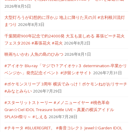
2026年8月5日
大型灯ろうが幻想的に浮かぶ 地上に降りた天の川 #古利根川流灯
まつり
2026年8月3日
千葉開府900年記念で約24000発 大玉も楽しめる 幕張ビーチ花火
フェスタ2026 #幕張花火 #花火
2026年8月2日
映画ちいかわ 人魚の島のひみつ
2026年8月1日
#アイオケ Blu-ray「マジで!？アイオケ♪３ determination-卒業かリ
ベンジか-」発売記念イベント #汐留シオサイト
2026年7月31日
#ポケモンスリープ 3周年 横浜でみっけ！ポケモンねがおリサーチ
#みなとみらい
2026年7月29日
#スターリットストーリー #メノニューイヤー #桃色革命
Gran☆Ciel IDOL Treasure bottle LIVE～真夏の横浜アイドル
SPLASH祭り～ #しえる
2026年7月28日
#チキータ #BLUEREGRET。 #奏音コレクト Jewel☆Garden IDOL