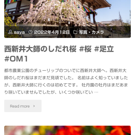
富
山
地
saya
2022年4月12日
写真・カメラ
方
西新井大師のしだれ桜 #桜 #足立
鉄
#OM1
道
都市農業公園のチューリップのついでに西新井大師へ。西新井大
#
師のしだれ桜はまだまだ見頃でした。 名前はよく知っていました
が、西新井大師に行くのは初めてです。 牡丹園の牡丹はまだあま
富
り咲いていませんでしたが、いくつか咲いてい …
山
"西
Read more
#
新
コ
井