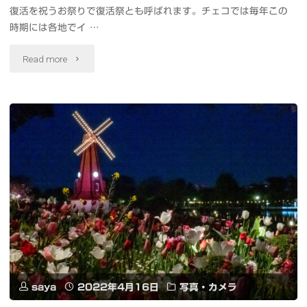
げ
復活を祝うお祭りで復活祭とも呼ばれます。チェコでは毎年この
時期には各地でイ …
よ
"#VeseleVelikonoce
Read more
う
チ
と
ェ
ソ
コ
ラ
の
カ
イ
ラ
ー
ち
ス
ゃ
タ
ん
saya
2022年4月16日
写真・カメラ
ー