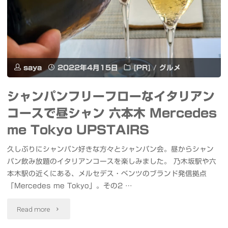
ス
作
と
カ
っ
風
イ
て
車
ツ
saya
2022年4月15日
[PR]
/
グルメ
み
と
リ
シャンパンフリーフローなイタリアン
ま
八
ー
コースで昼シャン 六本木 Mercedes
し
重
10
me Tokyo UPSTAIRS
た
桜
周
久しぶりにシャンパン好きな方々とシャンパン会。昼からシャン
#
パン飲み放題のイタリアンコースを楽しみました。 乃木坂駅や六
の
年"
本木駅の近くにある、メルセデス・ベンツのブランド発信拠点
イ
ラ
「Mercedes me Tokyo」。その2 …
ー
イ
"シ
Read more
ス
ト