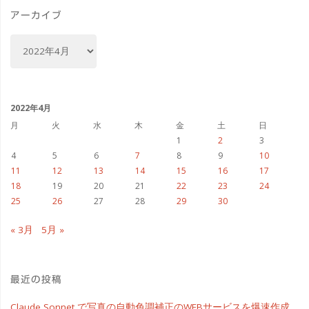
ト
ー
アーカイブ
夜
レ
ア
桜
ー
ー
カ
#OM1
イ
ト
ブ
2022年4月
#
#OM1"
月
火
水
木
金
土
日
桜"
1
2
3
4
5
6
7
8
9
10
11
12
13
14
15
16
17
18
19
20
21
22
23
24
25
26
27
28
29
30
« 3月
5月 »
最近の投稿
Claude Sonnet で写真の自動色調補正のWEBサービスを爆速作成