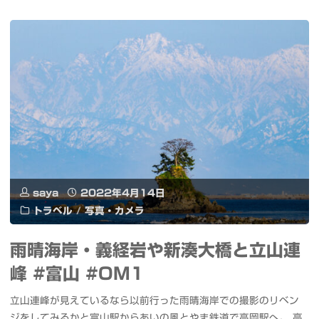
ャ
タ
ア
ン
ー
ッ
パ
#
プ
ン
チ
#
フ
ェ
花
リ
コ
と
ー
親
光
saya
2022年4月14日
フ
トラベル
/
写真・カメラ
善
の
ロ
ア
雨晴海岸・義経岩や新湊大橋と立山連
ム
ー
ン
峰 #富山 #OM1
ー
な
バ
立山連峰が見えているなら以前行った雨晴海岸での撮影のリベン
ブ
イ
ジをしてみるかと富山駅からあいの風とやま鉄道で高岡駅へ。 高