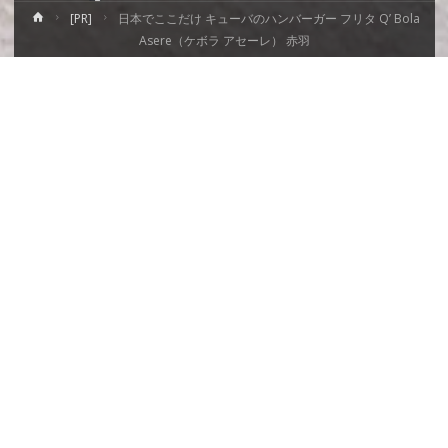
ホ
[PR]
日本でここだけ キューバのハンバーガー フリタ Q’ Bola
ー
Asere（ケボラ アセーレ） 赤羽
ム