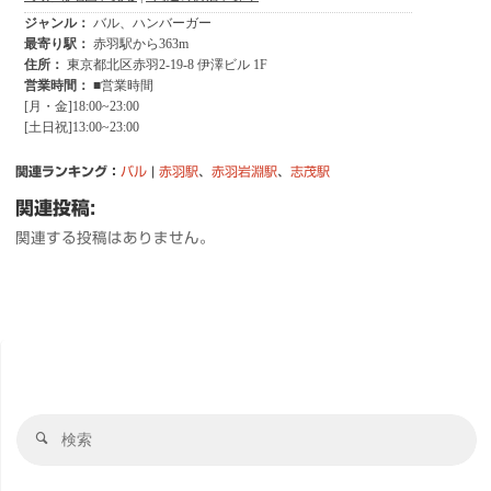
関連ランキング：
バル
|
赤羽駅
、
赤羽岩淵駅
、
志茂駅
関連投稿:
関連する投稿はありません。
検
検
索
索
対