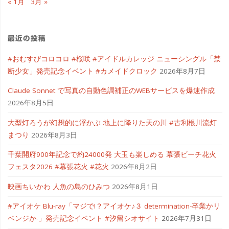
« 1月
3月 »
最近の投稿
#おむすびコロコロ #桜咲 #アイドルカレッジ ニューシングル「禁
断少女」発売記念イベント #カメイドクロック
2026年8月7日
Claude Sonnet で写真の自動色調補正のWEBサービスを爆速作成
2026年8月5日
大型灯ろうが幻想的に浮かぶ 地上に降りた天の川 #古利根川流灯
まつり
2026年8月3日
千葉開府900年記念で約24000発 大玉も楽しめる 幕張ビーチ花火
フェスタ2026 #幕張花火 #花火
2026年8月2日
映画ちいかわ 人魚の島のひみつ
2026年8月1日
#アイオケ Blu-ray「マジで!？アイオケ♪３ determination-卒業かリ
ベンジか-」発売記念イベント #汐留シオサイト
2026年7月31日