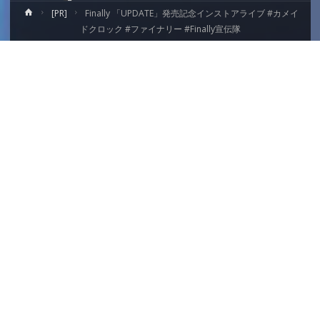
ホ
[PR]
Finally 「UPDATE」発売記念インストアライブ #カメイ
ー
ドクロック #ファイナリー #Finally宣伝隊
ム