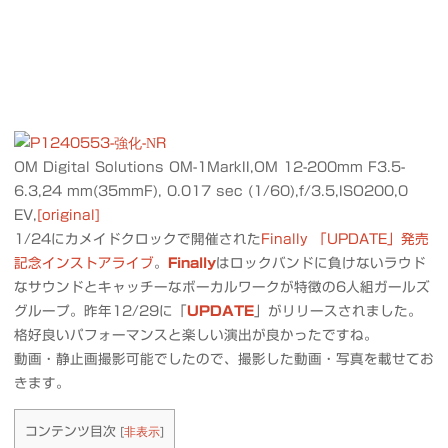
OM Digital Solutions OM-1MarkII,OM 12-200mm F3.5-
6.3,24 mm(35mmF), 0.017 sec (1/60),f/3.5,ISO200,0
EV,
[original]
1/24にカメイドクロックで開催された
Finally 「UPDATE」発売
記念インストアライブ
。
Finally
はロックバンドに負けないラウド
なサウンドとキャッチーなボーカルワークが特徴の6人組ガールズ
グループ。昨年12/29に「
UPDATE
」がリリースされました。
格好良いパフォーマンスと楽しい演出が良かったですね。
動画・静止画撮影可能でしたので、撮影した動画・写真を載せてお
きます。
コンテンツ目次
[
非表示
]