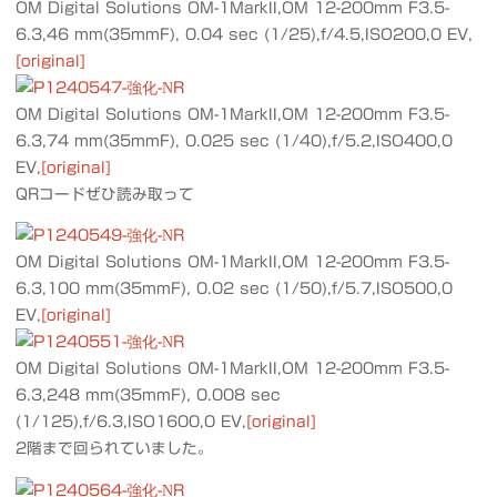
OM Digital Solutions OM-1MarkII,OM 12-200mm F3.5-
6.3,46 mm(35mmF), 0.04 sec (1/25),f/4.5,ISO200,0 EV,
[original]
OM Digital Solutions OM-1MarkII,OM 12-200mm F3.5-
6.3,74 mm(35mmF), 0.025 sec (1/40),f/5.2,ISO400,0
EV,
[original]
QRコードぜひ読み取って
OM Digital Solutions OM-1MarkII,OM 12-200mm F3.5-
6.3,100 mm(35mmF), 0.02 sec (1/50),f/5.7,ISO500,0
EV,
[original]
OM Digital Solutions OM-1MarkII,OM 12-200mm F3.5-
6.3,248 mm(35mmF), 0.008 sec
(1/125),f/6.3,ISO1600,0 EV,
[original]
2階まで回られていました。