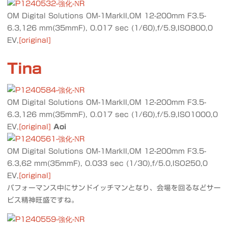
OM Digital Solutions OM-1MarkII,OM 12-200mm F3.5-
6.3,126 mm(35mmF), 0.017 sec (1/60),f/5.9,ISO800,0
EV,
[original]
Tina
OM Digital Solutions OM-1MarkII,OM 12-200mm F3.5-
6.3,126 mm(35mmF), 0.017 sec (1/60),f/5.9,ISO1000,0
EV,
[original]
Aoi
OM Digital Solutions OM-1MarkII,OM 12-200mm F3.5-
6.3,62 mm(35mmF), 0.033 sec (1/30),f/5.0,ISO250,0
EV,
[original]
パフォーマンス中にサンドイッチマンとなり、会場を回るなどサー
ビス精神旺盛ですね。