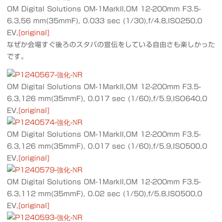
OM Digital Solutions OM-1MarkII,OM 12-200mm F3.5-
6.3,56 mm(35mmF), 0.033 sec (1/30),f/4.8,ISO250,0
EV,
[original]
なぜか会場すぐ後ろのスタバの宣伝をしている自由さも楽しかった
です。
OM Digital Solutions OM-1MarkII,OM 12-200mm F3.5-
6.3,126 mm(35mmF), 0.017 sec (1/60),f/5.9,ISO640,0
EV,
[original]
OM Digital Solutions OM-1MarkII,OM 12-200mm F3.5-
6.3,126 mm(35mmF), 0.017 sec (1/60),f/5.9,ISO500,0
EV,
[original]
OM Digital Solutions OM-1MarkII,OM 12-200mm F3.5-
6.3,112 mm(35mmF), 0.02 sec (1/50),f/5.8,ISO500,0
EV,
[original]