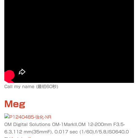
Call my name (最初60秒)
Meg
OM Digital Solutions OM-1MarkII,OM 12-200mm F3.5-
6.3,112 mm(35mmF), 0.017 sec (1/60),f/5.8,ISO640,0