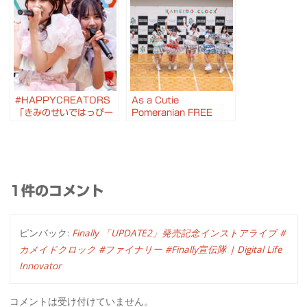
アイベント #カメイドク
#カメイドクロック
ロック #マジスペ #藍ア
ス
#HAPPYCREATORS
As a Cutie
「きみのせいではっぴー
Pomeranian FREE
です！」 #放課後プリン
LIVE 2025.1.26 #カメ
セス 「#窓辺のラプンツ
イドクロック #あずぽめ
ェル」 リリイベ #カメイ
ドクロック
1件のコメント
ピンバック:
Finally 「UPDATE2」発売記念インストアライブ #
カメイドクロック #ファイナリー #Finally宣伝隊 | Digital Life
Innovator
コメントは受け付けていません。