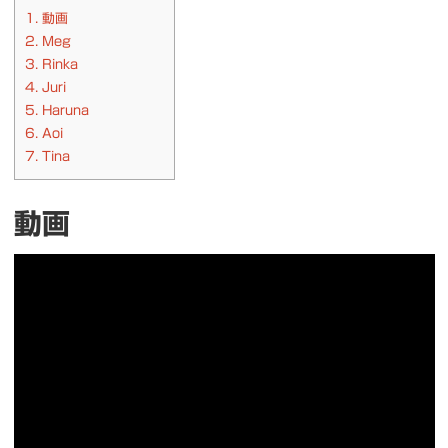
1.
動画
2.
Meg
3.
Rinka
4.
Juri
5.
Haruna
6.
Aoi
7.
Tina
動画