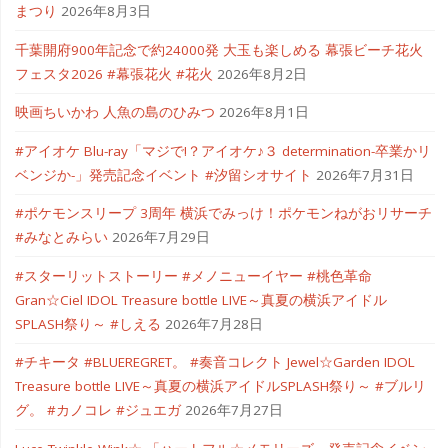
まつり
2026年8月3日
千葉開府900年記念で約24000発 大玉も楽しめる 幕張ビーチ花火
フェスタ2026 #幕張花火 #花火
2026年8月2日
映画ちいかわ 人魚の島のひみつ
2026年8月1日
#アイオケ Blu-ray「マジで!？アイオケ♪３ determination-卒業かリ
ベンジか-」発売記念イベント #汐留シオサイト
2026年7月31日
#ポケモンスリープ 3周年 横浜でみっけ！ポケモンねがおリサーチ
#みなとみらい
2026年7月29日
#スターリットストーリー #メノニューイヤー #桃色革命
Gran☆Ciel IDOL Treasure bottle LIVE～真夏の横浜アイドル
SPLASH祭り～ #しえる
2026年7月28日
#チキータ #BLUEREGRET。 #奏音コレクト Jewel☆Garden IDOL
Treasure bottle LIVE～真夏の横浜アイドルSPLASH祭り～ #ブルリ
グ。 #カノコレ #ジュエガ
2026年7月27日