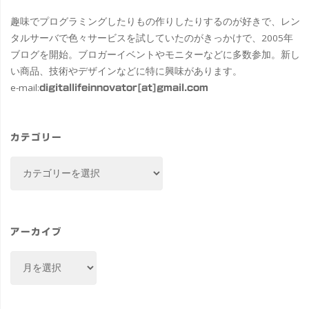
趣味でプログラミングしたりもの作りしたりするのが好きで、レン
タルサーバで色々サービスを試していたのがきっかけで、2005年
ブログを開始。ブロガーイベントやモニターなどに多数参加。新し
い商品、技術やデザインなどに特に興味があります。
e-mail:
digitallifeinnovator[at]gmail.com
カテゴリー
カ
テ
ゴ
リ
ー
アーカイブ
ア
ー
カ
イ