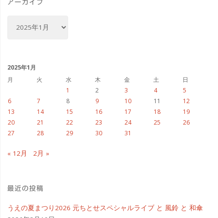
ー
アーカイブ
お
ア
願
ー
カ
い
イ
し
ブ
2025年1月
月
火
水
木
金
土
日
ま
1
2
3
4
5
6
7
8
9
10
11
12
す！"
13
14
15
16
17
18
19
20
21
22
23
24
25
26
27
28
29
30
31
« 12月
2月 »
最近の投稿
うえの夏まつり2026 元ちとせスペシャルライブ と 風鈴 と 和傘