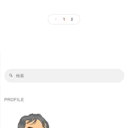
白
ン"
あ
鬚
1
2
け
神
投
ま
社
稿
し
百
て
の
花
お
園
ペ
検
検
め
索
長
索
ー
対
で
命
象
ジ
と
PROFILE
寺
う
送
弘
ご
福