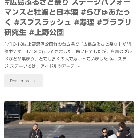
#広島ふるさと祭り ステージパフォー
マンスと牡蠣と日本酒 #らびゅあたっ
く #スプスラッシュ #寿理 #プラプリ
研究生 #上野公園
1/10-13は上野恩賜公園竹の台広場で「広島ふるさと祭り」が開
催中です。1/12に行ってきました。寒い日でしたが、広島のグル
メなどが集まり、とても多くの人で賑わっていましたね。 ステー
ジ ステージでは、アイドルやアーテ …
"#
Read more
広
島
ふ
る