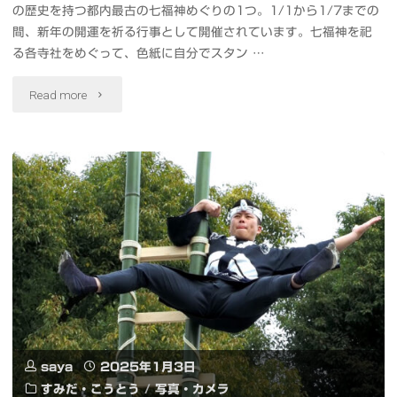
の歴史を持つ都内最古の七福神めぐりの1つ。1/1から1/7までの
ム
を
間、新年の開運を祈る行事として開催されています。七福神を祀
購
る各寺社をめぐって、色紙に自分でスタン …
ホ
入
"七
Read more
ロ
＆
福
グ
Scaniverse
神
ラ
で
の
ム
3D
御
表
ス
分
示
キ
体
#LookingGlassGo"
ャ
を
saya
2025年1月3日
ン・
う
すみだ・こうとう
/
写真・カメラ