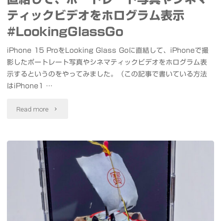
–
脚
ティックビデオをホログラム表示
#
マ
#LookingGlassGo
カ
ウ
iPhone 15 ProをLooking Glass Goに直結して、iPhoneで撮
影したポートレート写真やシネマティックビデオをホログラム表
メ
ン
示するというのをやってみました。（この記事で書いている方法
イ
はiPhone1 …
ト"
ド
"Looking
Read more
ク
Glass
ロ
Go
ッ
を
ク
iPhone
#
に