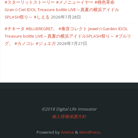
#スターリットストーリー #メノニューイヤー #桃色革命
Gran☆Ciel IDOL Treasure bottle LIVE～真夏の横浜アイドル
SPLASH祭り～ #しえる
2026年7月28日
#チキータ #BLUEREGRET。 #奏音コレクト Jewel☆Garden IDOL
Treasure bottle LIVE～真夏の横浜アイドルSPLASH祭り～ #ブルリ
グ。 #カノコレ #ジュエガ
2026年7月27日
©2018 Digital Life Innovator
個人情報保護方針
Powered by
Anima
&
WordPress.