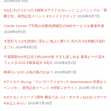
2026年8月10日
#おむすびコロコロ #桜咲 #アイドルカレッジ ニューシングル「禁
断少女」発売記念イベント #カメイドクロック
2026年8月7日
Claude Sonnet で写真の自動色調補正のWEBサービスを爆速作成
2026年8月5日
大型灯ろうが幻想的に浮かぶ 地上に降りた天の川 #古利根川流灯
まつり
2026年8月3日
千葉開府900年記念で約24000発 大玉も楽しめる 幕張ビーチ花火
フェスタ2026 #幕張花火 #花火
2026年8月2日
映画ちいかわ 人魚の島のひみつ
2026年8月1日
#アイオケ Blu-ray「マジで!？アイオケ♪３ determination-卒業かリ
ベンジか-」発売記念イベント #汐留シオサイト
2026年7月31日
#ポケモンスリープ 3周年 横浜でみっけ！ポケモンねがおリサーチ
#みなとみらい
2026年7月29日