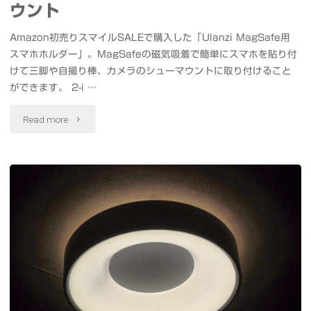
走
ウント
ら
行・
Amazon初売りスマイルSALEで購入した「Ulanzi MagSafe用
び
スマホホルダー」。MagSafeの磁気吸着で簡単にスマホを貼り付
TOYO
けて三脚や自撮り棒、カメラのシューマウントに取り付けること
ゅ
TIRES
ができます。 2-i …
あ
DRIFT
"磁
Read more
た
デ
気
っ
モ
吸
く
ラ
着
#
ン・
で
ス
SPECIAL
ス
プ
LIVE"
マ
ス