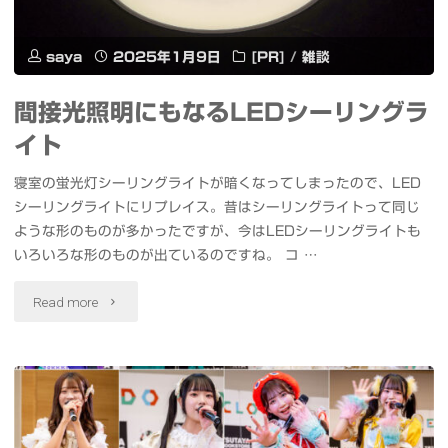
ホ
ラ
を
saya
2025年1月9日
[PR]
/
雑談
ッ
カ
シ
間接光照明にもなるLEDシーリングラ
メ
イト
ュ
ラ
寝室の蛍光灯シーリングライトが暗くなってしまったので、LED
#
シ
シーリングライトにリプレイス。昔はシーリングライトって同じ
寿
ような形のものが多かったですが、今はLEDシーリングライトも
ュ
いろいろな形のものが出ているのですね。 コ …
理
ー
"間
Read more
#
マ
接
プ
ウ
光
ラ
ン
照
プ
ト