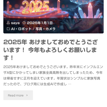
田
社
川
2025
七
saya
2025年1月1日
年
AI・ロボット
/
写真・カメラ
福
出
神
2025年 あけましておめでとうござ
初
います！ 今年もよろしくお願いしま
め
式
す！
ぐ
#
2025年あけましておめでとうございます。昨年末にインフルエン
り
ザA型にかかってしまい家族全員高熱を出してしまったため、今年
す
多
は帰省せずに正月を迎えています。年賀状はシンプルに家族写真
み
だったので、ブログ用には生成AIで作成し …
聞
フ
"2025
Read more
寺
ァ
年