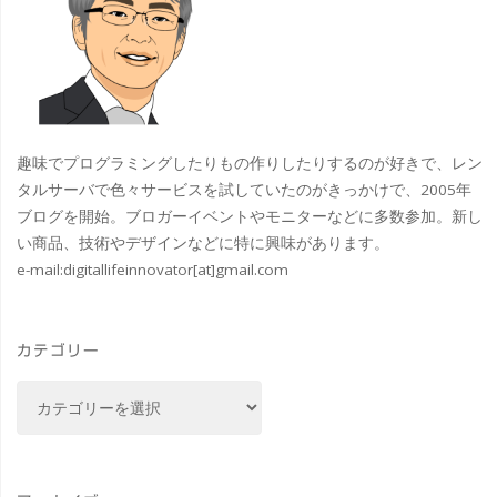
り
ざ
寺
い
三
ま
囲
す！
趣味でプログラミングしたりもの作りしたりするのが好きで、レン
神
タルサーバで色々サービスを試していたのがきっかけで、2005年
今
社
ブログを開始。ブロガーイベントやモニターなどに多数参加。新し
い商品、技術やデザインなどに特に興味があります。
年
#
e-mail:
digitallifeinnovator[at]gmail.com
も
す
よ
み
カテゴリー
ろ
フ
カ
テ
し
ァ
ゴ
く
リ
ン"