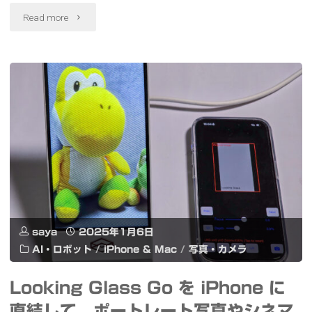
ラ
"NICE
Read more
Ulanzi
イ
TO
MagSafe
ト"
MEET
用
YOU
ス
!!
マ
–
ホ
SPECIAL
ホ
EVENT
ル
saya
2025年1月6日
年
ダ
AI・ロボット
/
iPhone & Mac
/
写真・カメラ
始
ー
Looking Glass Go を iPhone に
SP
三
直結して、ポートレート写真やシネマ