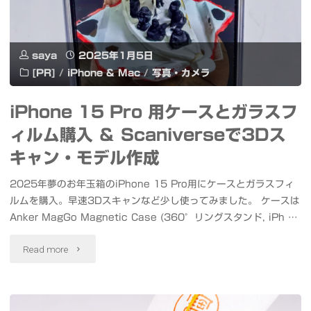
ワ
直
チ
結
saya
2025年1月5日
ャ
し
[PR]
/
iPhone & Mac
/
写真・カメラ
チ
て、
iPhone 15 Pro 用ケースとガラスフ
ャ
ポ
ィルム購入 ＆ Scaniverseで3Dス
武
ー
キャン・モデル作成
道
ト
2025年夢のお年玉箱のiPhone 15 Pro用にケースとガラスフィ
館
ルムを購入。早速3Dスキャンなど少し使ってみました。 ケースは
レ
Anker MagGo Magnetic Case (360°リングスタンド, iPh …
0331
ー
"iPhone
Read more
#
ト
15
君
写
Pro
セ