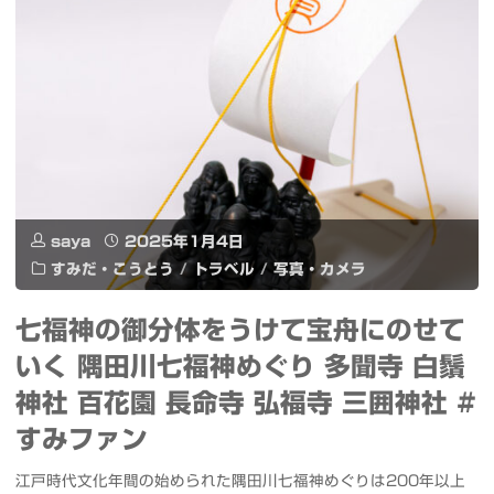
真
用
レ
や
ケ
#
シ
ー
か
ネ
ス
い
マ
と
じ
テ
saya
2025年1月4日
ガ
ゅ
ィ
すみだ・こうとう
/
トラベル
/
写真・カメラ
ラ
ー
ッ
七福神の御分体をうけて宝舟にのせて
ス
#
ク
いく 隅田川七福神めぐり 多聞寺 白鬚
フ
バ
神社 百花園 長命寺 弘福寺 三囲神社 #
ビ
ィ
すみファン
ク
デ
ル
江戸時代文化年間の始められた隅田川七福神めぐりは200年以上
リ"
オ