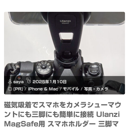
ー
東
マ
京
ン
オ
ス
ー
と
ト
牡
サ
蠣
ロ
と
saya
2025年1月10日
ン
[PR]
/
iPhone & Mac
/
モバイル
/
写真・カメラ
日
2025
磁気吸着でスマホをカメラシューマウ
本
Honda
ントにも三脚にも簡単に接続 Ulanzi
酒
F1
MagSafe用 スマホホルダー 三脚マ
#