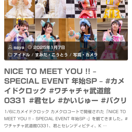
明
リ
に
に
研
も
も
究
三
な
生
脚
saya
2025年1月7日
る
#
アイドル
/
すみだ・こうとう
/
写真・カメラ
に
LED
上
も
NICE TO MEET YOU !! –
シ
野
SPECIAL EVENT 年始SP – #カメ
簡
ー
公
イドクロック #ワチャチャ武道館
単
リ
0331 #君セレ #かいじゅー #バクリ
園"
に
ン
1/6にカメイドクロック カメクロコートで開催された「NICE TO
接
MEET YOU !! – SPECIAL EVENT 年始SP -」を観てきました。#
グ
ワチャチャ武道館0331、君とセレンディピティ、K …
続