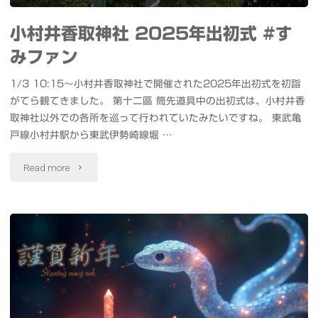
モ
け
小村井香取神社 2025年出初式 #す
デ
て
みファン
ル
宝
1/3 10:15〜小村井香取神社で開催された2025年出初式を初詣
作
舟
がてら観てきました。 第十二區 筒先道具中の出初式は、小村井香
取神社以外での各所を巡って行われていたみたいですね。 東武亀
成"
に
戸線小村井駅から東武伊勢崎線堀 …
の
"小
Read more
せ
村
て
井
い
香
く
取
隅
神