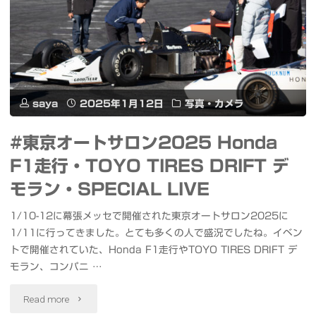
さ
と
祭
り
saya
2025年1月12日
写真・カメラ
ス
#東京オートサロン2025 Honda
テ
F1走行・TOYO TIRES DRIFT デ
ー
モラン・SPECIAL LIVE
ジ
1/10-12に幕張メッセで開催された東京オートサロン2025に
1/11に行ってきました。とても多くの人で盛況でしたね。イベン
パ
トで開催されていた、Honda F1走行やTOYO TIRES DRIFT デ
フ
モラン、コンパニ …
ォ
"#
Read more