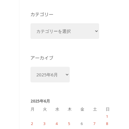
カテゴリー
カ
テ
ゴ
リ
ー
アーカイブ
ア
ー
カ
イ
2025年6月
ブ
月
火
水
木
金
土
日
1
2
3
4
5
6
7
8