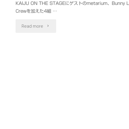
KAIJU ON THE STAGEにゲストのmetarium、Bunny L
Crewを加えた4組 …
"SUPER
Read more
TUNE
ON
THE
STAGE
#
す
ぱ