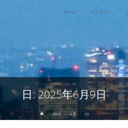
コ
ホーム
カテゴリー
ン
テ
ン
ツ
へ
日:
2025年6月9日
ス
キ
ホ
2025
6月
09
ー
ッ
ム