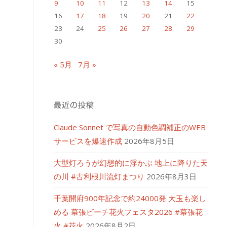
9
10
11
12
13
14
15
16
17
18
19
20
21
22
23
24
25
26
27
28
29
30
« 5月
7月 »
最近の投稿
Claude Sonnet で写真の自動色調補正のWEB
サービスを爆速作成
2026年8月5日
大型灯ろうが幻想的に浮かぶ 地上に降りた天
の川 #古利根川流灯まつり
2026年8月3日
千葉開府900年記念で約24000発 大玉も楽し
める 幕張ビーチ花火フェスタ2026 #幕張花
火 #花火
2026年8月2日