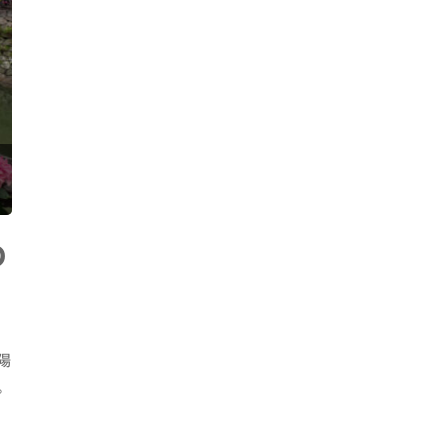
の
陽
。