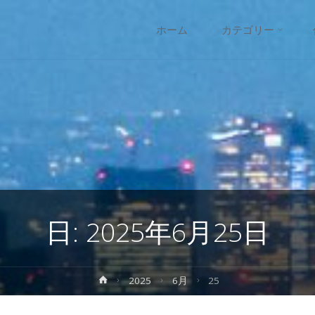
コ
ホーム
カテゴリー
ン
テ
ン
ツ
へ
日:
2025年6月25日
ス
キ
ホ
2025
6月
25
ー
ッ
ム