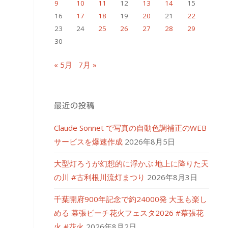
9
10
11
12
13
14
15
16
17
18
19
20
21
22
23
24
25
26
27
28
29
30
« 5月
7月 »
最近の投稿
Claude Sonnet で写真の自動色調補正のWEB
サービスを爆速作成
2026年8月5日
大型灯ろうが幻想的に浮かぶ 地上に降りた天
の川 #古利根川流灯まつり
2026年8月3日
千葉開府900年記念で約24000発 大玉も楽し
める 幕張ビーチ花火フェスタ2026 #幕張花
火 #花火
2026年8月2日