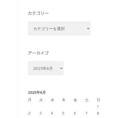
カテゴリー
カ
テ
ゴ
リ
ー
アーカイブ
ア
ー
カ
イ
2025年6月
ブ
月
火
水
木
金
土
日
1
2
3
4
5
6
7
8