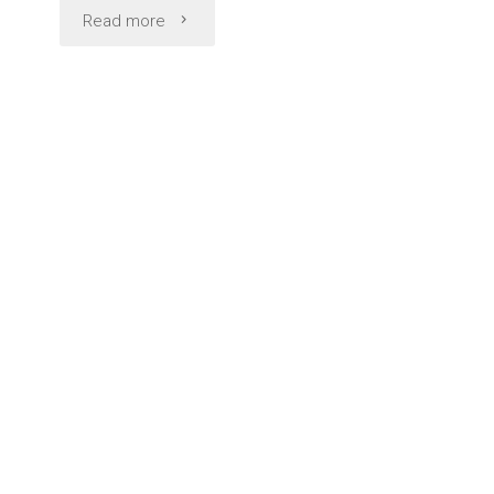
"雨
Read more
の
長
崎
散
歩
眼
鏡
橋
と