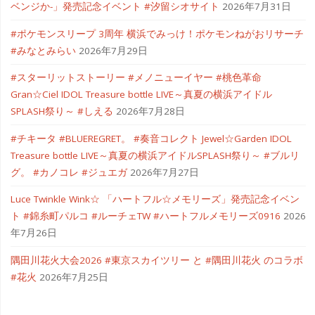
ベンジか-」発売記念イベント #汐留シオサイト
2026年7月31日
し
#ポケモンスリープ 3周年 横浜でみっけ！ポケモンねがおリサーチ
た"
#みなとみらい
2026年7月29日
#スターリットストーリー #メノニューイヤー #桃色革命
Gran☆Ciel IDOL Treasure bottle LIVE～真夏の横浜アイドル
SPLASH祭り～ #しえる
2026年7月28日
#チキータ #BLUEREGRET。 #奏音コレクト Jewel☆Garden IDOL
Treasure bottle LIVE～真夏の横浜アイドルSPLASH祭り～ #ブルリ
グ。 #カノコレ #ジュエガ
2026年7月27日
Luce Twinkle Wink☆ 「ハートフル☆メモリーズ」発売記念イベン
ト #錦糸町パルコ #ルーチェTW #ハートフルメモリーズ0916
2026
年7月26日
隅田川花火大会2026 #東京スカイツリー と #隅田川花火 のコラボ
#花火
2026年7月25日