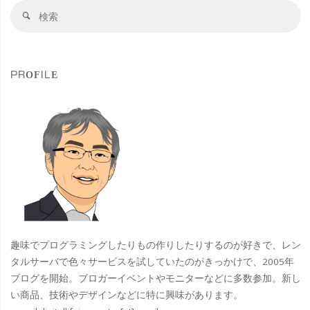
検
来
検
索
索
性
対
象
に
PROFILE
優
れ
た
イ
ン
テ
趣味でプログラミングしたりもの作りしたりするのが好きで、レン
ル
タルサーバで色々サービスを試していたのがきっかけで、2005年
ブログを開始。ブロガーイベントやモニターなどに多数参加。新し
Core
い商品、技術やデザインなどに特に興味があります。