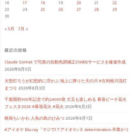
16
17
18
19
20
21
22
23
24
25
26
27
28
29
搭
30
載
« 5月
7月 »
AI
PC
最近の投稿
を
Claude Sonnet で写真の自動色調補正のWEBサービスを爆速作成
2026年8月5日
比
大型灯ろうが幻想的に浮かぶ 地上に降りた天の川 #古利根川流灯
較・
まつり
2026年8月3日
購
千葉開府900年記念で約24000発 大玉も楽しめる 幕張ビーチ花火
フェスタ2026 #幕張花火 #花火
2026年8月2日
入
映画ちいかわ 人魚の島のひみつ
2026年8月1日
し
#アイオケ Blu-ray「マジで!？アイオケ♪３ determination-卒業かリ
ま