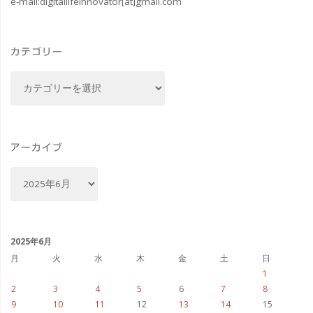
e-mail:
digitallifeinnovator[at]gmail.com
Ultra
7
カテゴリー
プ
カ
ロ
テ
ゴ
セ
リ
ッ
ー
アーカイブ
サ
ア
ー
ー
カ
イ
258V
ブ
2025年6月
32GB、
月
火
水
木
金
土
日
1
SSD
2
3
4
5
6
7
8
9
10
11
12
13
14
15
1TB