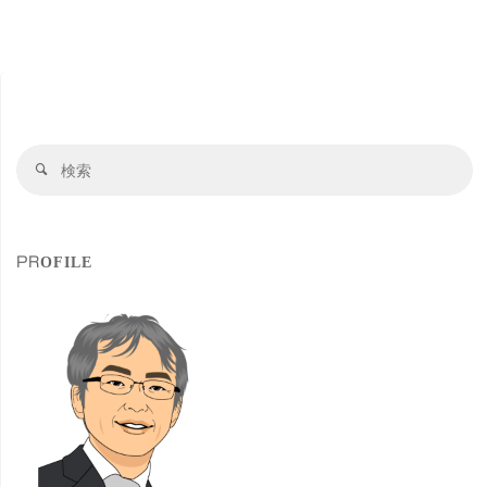
寺
効
肉
率
山
を
検
初
検
ア
索
索
登
対
ッ
象
頂
プ"
PROFILE
美
味
し
い
赤