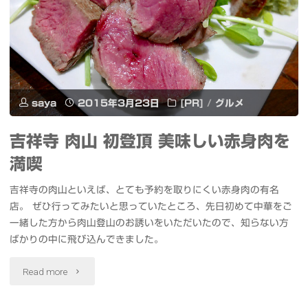
折
る
チ
ェ
saya
2015年3月23日
[PR]
/
グルメ
ッ
吉祥寺 肉山 初登頂 美味しい赤身肉を
ク
満喫
メ
吉祥寺の肉山といえば、とても予約を取りにくい赤身肉の有名
モ
店。 ぜひ行ってみたいと思っていたところ、先日初めて中華をご
一緒した方から肉山登山のお誘いをいただいたので、知らない方
で
ばかりの中に飛び込んできました。
仕
"吉
Read more
事
祥
の