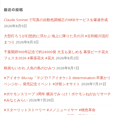
最近の投稿
Claude Sonnet で写真の自動色調補正のWEBサービスを爆速作成
2026年8月5日
大型灯ろうが幻想的に浮かぶ 地上に降りた天の川 #古利根川流灯
まつり
2026年8月3日
千葉開府900年記念で約24000発 大玉も楽しめる 幕張ビーチ花火
フェスタ2026 #幕張花火 #花火
2026年8月2日
映画ちいかわ 人魚の島のひみつ
2026年8月1日
#アイオケ Blu-ray「マジで!？アイオケ♪３ determination-卒業かリ
ベンジか-」発売記念イベント #汐留シオサイト
2026年7月31日
#ポケモンスリープ 3周年 横浜でみっけ！ポケモンねがおリサーチ
#みなとみらい
2026年7月29日
#スターリットストーリー #メノニューイヤー #桃色革命