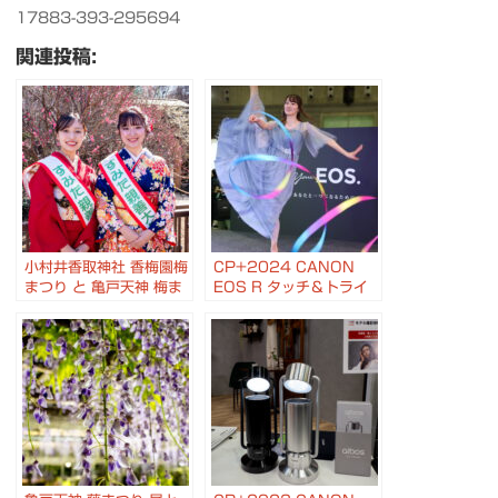
17883-393-295694
関連投稿:
小村井香取神社 香梅園梅
CP+2024 CANON
まつり と 亀戸天神 梅ま
EOS R タッチ＆トライ
つり #すみファン
新体操やトリッキングを
撮影 #CANON #EOS
#EOSR #cpplus