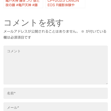
亀戸天神 藤まつり 昼と
CP+2023 CANON
夜の藤 #亀戸天神 #藤
EOS R撮影体験や
#OM1
VR/MR体験 #CP2023
#Canon #EOSR #MR
コメントを残す
メールアドレスが公開されることはありません。
※
が付いている
欄は必須項目です