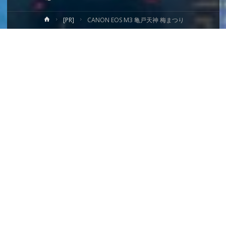
ホ
[PR]
CANON EOS M3 亀戸天神 梅まつり
ー
ム