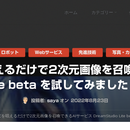
コ
ホーム
カテゴリー
ン
テ
ン
・ロボット
Webサービス
先進技術
写真・カ
えるだけで2次元画像を召喚
ツ
te beta を試してみました #
へ
ス
投稿者:
saya
オン
2022年8月23日
キ
えるだけで2次元画像を召喚できるAIサービス DreamStudio Lite beta 
ッ