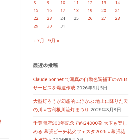
8
9
10
11
12
13
14
15
16
17
18
19
20
21
22
23
24
25
26
27
28
29
30
31
« 7月
9月 »
最近の投稿
Claude Sonnet で写真の自動色調補正のWEB
サービスを爆速作成
2026年8月5日
大型灯ろうが幻想的に浮かぶ 地上に降りた天
の川 #古利根川流灯まつり
2026年8月3日
題
千葉開府900年記念で約24000発 大玉も楽し
める 幕張ビーチ花火フェスタ2026 #幕張花
火 #花火
2026年8月2日