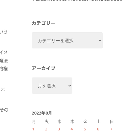
カテゴリー
いう
カ
テ
ゴ
イメ
リ
魔法
ー
アーカイブ
格権
ア
ー
きま
カ
イ
（その
2022年8月
ブ
月
火
水
木
金
土
日
1
2
3
4
5
6
7