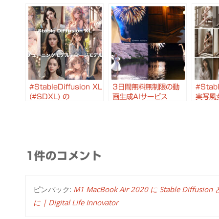
#StableDiffusion XL
3日間無料無制限の動
#Stabl
(#SDXL) の
画生成AIサービス
実写風
ControlNet や チュー
Hailuo AI を試してみ
適した
ニングモデル・マージ
ました
デルの
モデル を試してみまし
#Cont
た
姿勢の
openpo
1件のコメント
ピンバック:
M1 MacBook Air 2020 に Stable Di
に | Digital Life Innovator