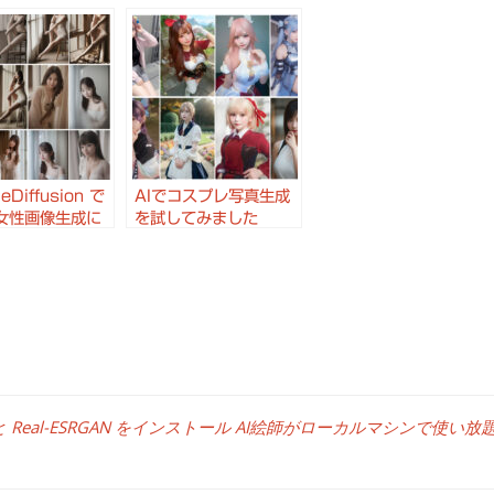
eDiffusion で
AIでコスプレ写真生成
女性画像生成に
を試してみました
モデル3選 と モ
#StableDiffusion
マージ
#LoRA #コスプレ
rolNet による
指定に便利な
se-editor
ffusion と Real-ESRGAN をインストール AI絵師がローカルマシンで使い放