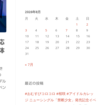
イ
2026年8月
ブ
月
火
水
木
金
土
日
1
2
3
4
5
6
7
8
9
10
11
12
13
14
15
16
応
17
18
19
20
21
22
23
24
25
26
27
28
29
30
 体
31
« 7月
き
の
デル
最近の投稿
ベン
#おむすびコロコロ #桜咲 #アイドルカレッ
ジ ニューシングル「禁断少女」発売記念イベ