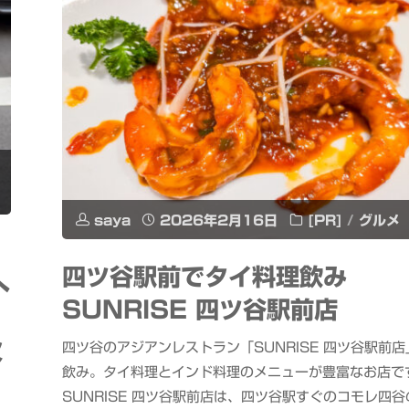
体
ュ
験
ー
イ
通
ベ
り
ン
商
ト
saya
2026年2月16日
[PR]
/
グルメ
店
開
街
四ツ谷駅前でタイ料理飲み
へ
催
SUNRISE 四ツ谷駅前店
で
中
火
ド
四ツ谷のアジアンレストラン「SUNRISE 四ツ谷駅前店
飲み。タイ料理とインド料理のメニューが豊富なお店で
#Dell
リ
SUNRISE 四ツ谷駅前店は、四ツ谷駅すぐのコモレ四谷