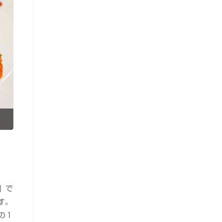
」で
す。
の１