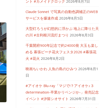
ント #カメイドクロック
2026年8月7日
Claude Sonnet で写真の自動色調補正のWEB
サービスを爆速作成
2026年8月5日
大型灯ろうが幻想的に浮かぶ 地上に降りた天
の川 #古利根川流灯まつり
2026年8月3日
千葉開府900年記念で約24000発 大玉も楽し
める 幕張ビーチ花火フェスタ2026 #幕張花
火 #花火
2026年8月2日
映画ちいかわ 人魚の島のひみつ
2026年8月1
日
#アイオケ Blu-ray「マジで!？アイオケ♪３
determination-卒業かリベンジか-」発売記念
イベント #汐留シオサイト
2026年7月31日