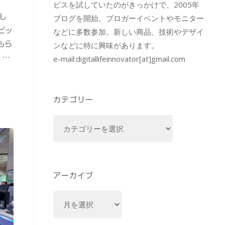
ビスを試していたのがきっかけで、2005年
ブログを開始。ブロガーイベントやモニター
し
などに多数参加。新しい商品、技術やデザイ
ピッ
ンなどに特に興味があります。
もら
e-mail:
digitallifeinnovator[at]gmail.com
 …
カテゴリー
カ
テ
ゴ
リ
ー
アーカイブ
ア
ー
カ