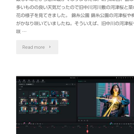
多いものの良い天気だったので旧中川河川敷の河津桜と菜
花の様子を見てきました。 錦糸公園 錦糸公園の河津桜や
がかなり咲いていましたね。そういえば、旧中川の河津桜
咲 …
"旧
Read more
中
川
河
津
桜
と