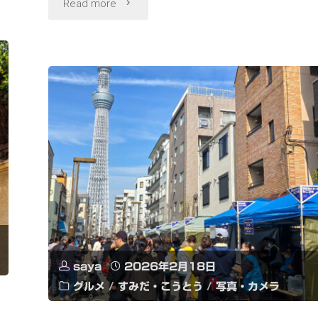
"東
Read more
京
駅
八
重
洲
口
で
デ
saya
2026年2月18日
グルメ
/
すみだ・こうとう
/
写真・カメラ
ル