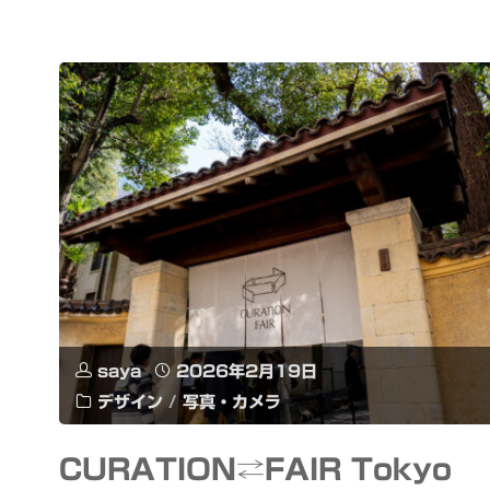
Step
1.5
+
WAN2.2
な
ど
ロ
ー
saya
2026年2月19日
デザイン
/
写真・カメラ
カ
ル
CURATION⇄FAIR Tokyo