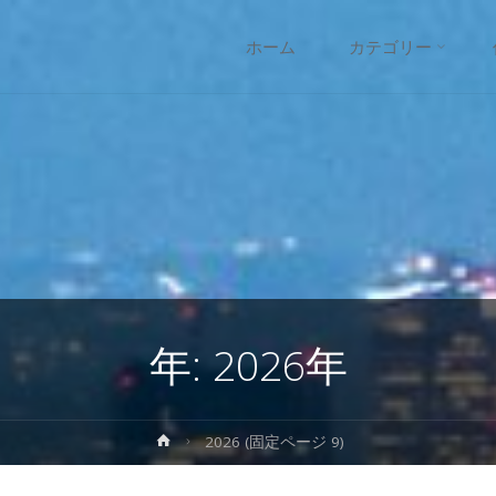
コ
ホーム
カテゴリー
ン
テ
ン
ツ
へ
年:
2026年
ス
キ
ホ
2026
(固定ページ 9)
ー
ッ
ム