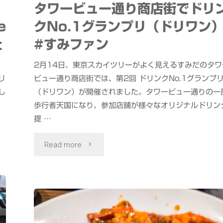
の
タワービュー通り商店街でドリ
e
クNo.1グランプリ（ドリワン
新
た
#すみファン
生
2月14日、東京スカイツリーがよく見えるすみだのタワ
活
リ
ビュー通り商店街では、第2回 ドリンクNo.1グランプ
応
し
（ドリワン）が開催されました。タワービュー通りの一
歩行者天国になり、参加店舗が様々なオリジナルドリン
援
提 …
PC
"タ
Read more
XPS
ワ
Dell
ー
Alienware
ビ