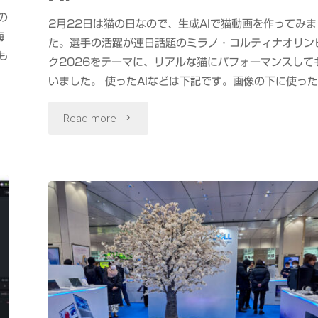
の
2月22日は猫の日なので、生成AIで猫動画を作ってみま
梅
た。選手の活躍が連日話題のミラノ・コルティナオリン
も
ク2026をテーマに、リアルな猫にパフォーマンスして
いました。 使ったAIなどは下記です。画像の下に使った
"に
Read more
ゃ
ぉ
り
ん
ぴ
っ