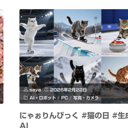
プ
saya
2026年2月22日
AI・ロボット
/
PC
/
写真・カメラ
にゃぉりんぴっく #猫の日 #生
AI