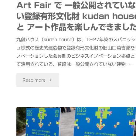
Art Fair で 一般公開されていな
AI
い登録有形文化財 kudan hous
と
と アート作品を楽しんできまし
ChatGPT
九段ハウス（kudan house）は、1927年築のスパニッシ
で
ュ様式の歴史的建造物で登録有形文化財の旧山口萬吉邸を
ノベーションした会員制のビジネスイノベーション拠点と
爆
て活用されている、普段は一般公開されていない建物 …
速
"CURATION⇄FAIR
Read more
MV
Tokyo
作
Art
成
Fair
#
で