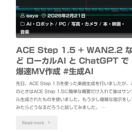
菜
saya
2026年2月21日
の
AI・ロボット
/
PC
/
写真・カメラ
/
本・映画・
音楽
花
と
ACE Step 1.5 + WAN2.2 
ど ローカルAI と ChatGPT で
梅"
爆速MV作成 #生成AI
先日、ACE Step 1.5を使った楽曲生成を行いましたが、
のときはACE Step 1.5に簡単な概要だけ入れて後はサン
ル生成されたものを使いました。もう少し複雑な指示をし
みたらどうなるだろうと試してみました。 …
"ACE
Read more