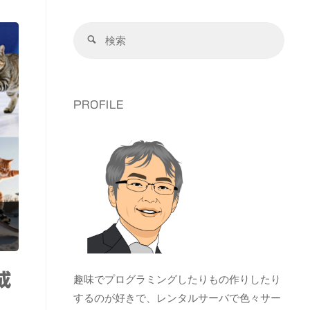
検
検
索
索
対
象:
PROFILE
成
趣味でプログラミングしたりもの作りしたり
するのが好きで、レンタルサーバで色々サー