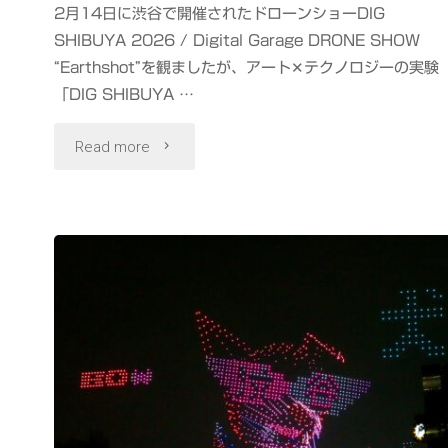
2月14日に渋谷で開催されたドローンショーDIG
登
SHIBUYA 2026 / Digital Garage DRONE SHOW
“Earthshot”を観ましたが、アート✕テクノロジーの実験
録
「DIG SHIBUYA …
有
"DIG
Read more
形
SHIBUYA
文
THEATRON
化
Street×Theater
財
未
kudan
来
house
の
と