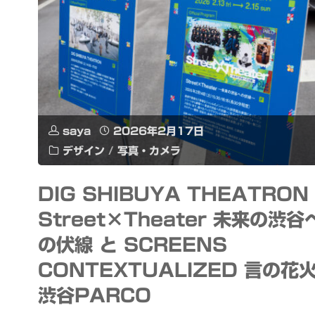
生
一
成
般
AI"
公
開
saya
2026年2月17日
デザイン
/
写真・カメラ
さ
れ
DIG SHIBUYA THEATRON
Street×Theater 未来の渋谷
て
の伏線 と SCREENS
い
CONTEXTUALIZED 言の花
な
渋谷PARCO
い