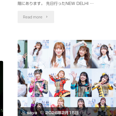
#PR"
階にあります。 先日行ったNEW DELHI …
ン
"四
Read more
ク
ツ
No.1
谷
グ
駅
ラ
前
ン
で
プ
タ
リ
イ
（ド
料
リ
saya
2026年2月15日