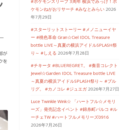
#ポケモンスリープ 3周年 横浜でみっけ！ポ
ン
ケモンねがおリサーチ #みなとみらい
2026
）
年7月29日
#スターリットストーリー #メノニューイヤ
ー #桃色革命 Gran☆Ciel IDOL Treasure
ー
bottle LIVE～真夏の横浜アイドルSPLASH祭
リ
り～ #しえる
2026年7月28日
部が
クを
#チキータ #BLUEREGRET。 #奏音コレクト
Jewel☆Garden IDOL Treasure bottle LIVE
～真夏の横浜アイドルSPLASH祭り～ #ブル
リグ。 #カノコレ #ジュエガ
2026年7月27日
Luce Twinkle Wink☆ 「ハートフル☆メモリ
ーズ」発売記念イベント #錦糸町パルコ #ル
ーチェTW #ハートフルメモリーズ0916
2026年7月26日